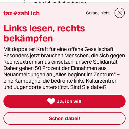
habe ich selbst schon so
entschieden. :-))
taz
zahl ich
Gerade nicht

Die Sachbearbeiter in einer
Ausländerbehörde, Sparsamkeit an
Links lesen, rechts
der falschen Stelle, haben leider idR
nur eine Ausbildung für den mittleren
bekämpfen
und noch im besten Fall für den
gehobenen Dienst. Da marschiert "8
Mit doppelter Kraft für eine offene Gesellschaft!
EMRK" entweder zum Chef oder ins
Besonders jetzt brauchen Menschen, die sich gegen
Rechtsamt.
Rechtsextremismus einsetzen, unsere Solidarität.
Wir verzetteln uns indes an einer
Daher gehen 50 Prozent der Einnahmen aus
falschen Stelle. An dem Fall "stimmt"
Neuanmeldungen an „Alles beginnt im Zentrum“ –
etwas nicht, was sich doch wohl ganz
eine Kampagne, die bedrohte linke Kulturzentren
oder teilweise in der zumindest mir
und Jugendorte unterstützt. Sind Sie dabei?
unbekannten Aktenlage spiegelt.
Womöglich war Herr Yigit auch lange

Ja, ich will
lange Zeit eben nicht Inhaber eines
Aufenthaltstitels. Ich habe eine
Nebenerwägung angestellt und Sie
Schon dabei!
haben sich daraufhin einen