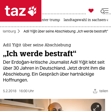

taz zahl ich
nahost-konflikt
usa unter trump
landtagswahl in sachsen-an

taz zahl ich
n Hamburg
Adil Yiğit über seine Abschiebung: „Ich werde bestraft“
taz zahl ich
themen
Adil Yiğit über seine Abschiebung
„Ich werde bestraft“
politik
Der Erdoğan-kritische Journalist Adil Yiğit lebt seit
öko
über 30 Jahren in Deutschland. Jetzt droht ihm die
Abschiebung. Ein Gespräch über hartnäckige
gesellschaft
Hoffnungen.
kultur
5.2.2018
16:00 Uhr
teilen
sport