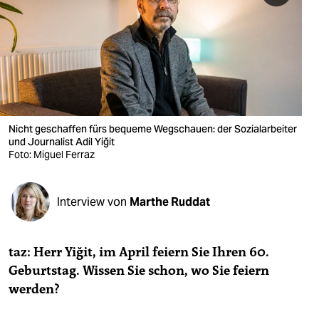
berlin
nord
wahrheit
verlag
verlag
Nicht geschaffen fürs bequeme Wegschauen: der Sozialarbeiter
und Journalist Adil Yiğit
veranstaltungen
Foto: Miguel Ferraz
shop
Interview von
Marthe Ruddat
fragen & hilfe
unterstützen
taz: Herr Yiğit, im April feiern Sie Ihren 60.
abo
Geburtstag. Wissen Sie schon, wo Sie feiern
werden?
genossenschaft