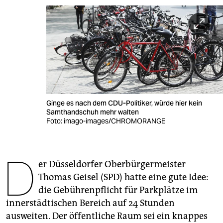
berlin
nord
wahrheit
verlag
verlag
Ginge es nach dem CDU-Politiker, würde hier kein
veranstaltungen
Samthandschuh mehr walten
Foto: imago-images/CHROMORANGE
shop
fragen & hilfe
D
er Düsseldorfer Oberbürgermeister
unterstützen
Thomas Geisel (SPD) hatte eine gute Idee:
abo
die Gebührenpflicht für Parkplätze im
innerstädtischen Bereich auf 24 Stunden
genossenschaft
ausweiten. Der öffentliche Raum sei ein knappes