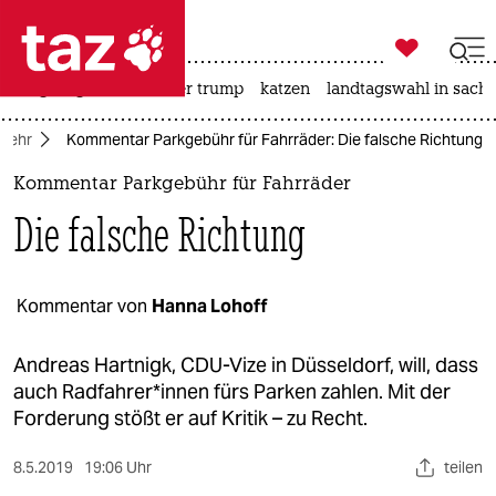

taz zahl ich
bergsteigen
usa unter trump
katzen
landtagswahl in sachs

taz zahl ich
rkehr
Kommentar Parkgebühr für Fahrräder: Die falsche Richtung
taz zahl ich
Kommentar Parkgebühr für Fahrräder
themen
Die falsche Richtung
politik
öko
Kommentar von
Hanna Lohoff
gesellschaft
Andreas Hartnigk, CDU-Vize in Düsseldorf, will, dass
auch Radfahrer*innen fürs Parken zahlen. Mit der
kultur
Forderung stößt er auf Kritik – zu Recht.
sport
8.5.2019
19:06 Uhr
teilen