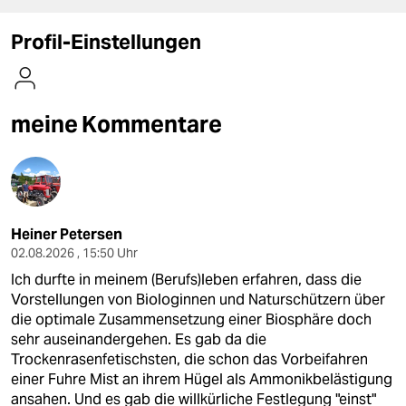
berlin
Profil-Einstellungen
nord
wahrheit
meine Kommentare
verlag
verlag
veranstaltungen
shop
Heiner Petersen
02.08.2026 , 15:50 Uhr
fragen & hilfe
Ich durfte in meinem (Berufs)leben erfahren, dass die
Vorstellungen von Biologinnen und Naturschützern über
unterstützen
die optimale Zusammensetzung einer Biosphäre doch
abo
sehr auseinandergehen. Es gab da die
Trockenrasenfetischsten, die schon das Vorbeifahren
genossenschaft
einer Fuhre Mist an ihrem Hügel als Ammonikbelästigung
ansahen. Und es gab die willkürliche Festlegung "einst"