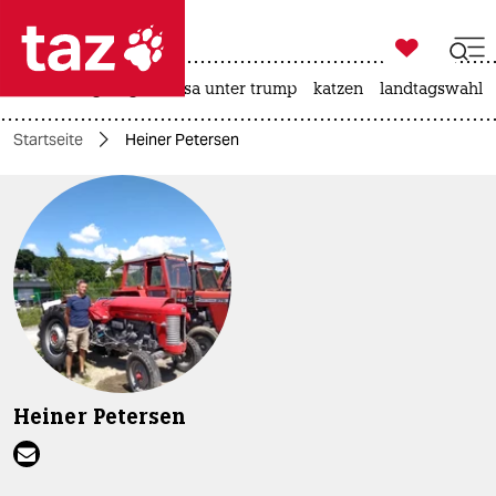

taz zahl ich
hitze
bergsteigen
usa unter trump
katzen
landtagswahl i

taz zahl ich
Startseite
Heiner Petersen
taz zahl ich
themen
politik
öko
gesellschaft
kultur
Heiner Petersen
sport