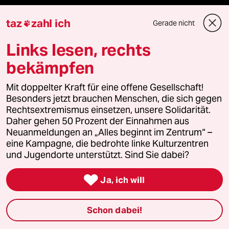
taz
zahl ich
Gerade nicht

Podcast
Links lesen, rechts
bekämpfen
bundestalk
Mit doppelter Kraft für eine offene Gesellschaft!
fernverbindung
Besonders jetzt brauchen Menschen, die sich gegen
Rechtsextremismus einsetzen, unsere Solidarität.
klima update°
Daher gehen 50 Prozent der Einnahmen aus
Neuanmeldungen an „Alles beginnt im Zentrum“ –
Mauerecho
eine Kampagne, die bedrohte linke Kulturzentren
und Jugendorte unterstützt. Sind Sie dabei?
Freie Rede

Ja, ich will
reingehen
Schon dabei!