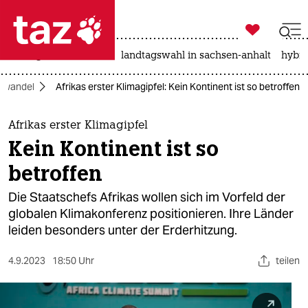

taz zahl ich
niedrigwasser
rente
landtagswahl in sachsen-anhalt
hybri

taz zahl ich
awandel
Afrikas erster Klimagipfel: Kein Kontinent ist so betroffen
taz zahl ich
themen
Afrikas erster Klimagipfel
Kein Kontinent ist so
politik
betroffen
öko
Die Staatschefs Afrikas wollen sich im Vorfeld der
globalen Klimakonferenz positionieren. Ihre Länder
gesellschaft
leiden besonders unter der Erderhitzung.
kultur
4.9.2023
18:50 Uhr
teilen
sport