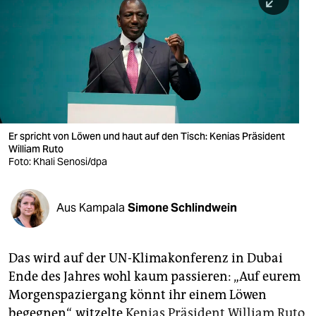
berlin
nord
wahrheit
verlag
verlag
Er spricht von Löwen und haut auf den Tisch: Kenias Präsident
William Ruto
veranstaltungen
Foto: Khali Senosi/dpa
shop
fragen & hilfe
Aus Kampala
Simone Schlindwein
unterstützen
Das wird auf der UN-Klimakonferenz in Dubai
abo
Ende des Jahres wohl kaum passieren: „Auf eurem
genossenschaft
Morgenspaziergang könnt ihr einem Löwen
begegnen“, witzelte
Kenias Präsident William Ruto