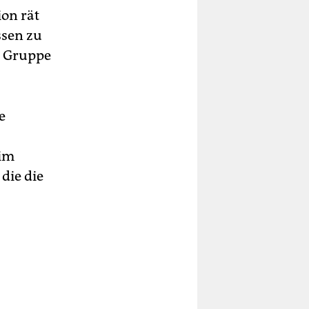
ion rät
ssen zu
ne Gruppe
e
 im
die die