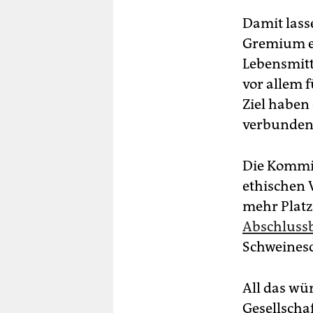
Damit lass
Gremium em
Lebensmitt
vor allem 
Ziel haben
verbunden
Die Kommis
ethischen 
mehr Platz
Abschlussb
Schweines
All das wü
Gesellschaf