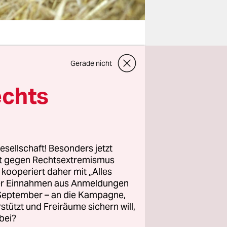
Gerade nicht
Die
els, viele
echts
d sterben
che
 zu
esellschaft! Besonders jetzt
hende
rt gegen Rechtsextremismus
z kooperiert daher mit „Alles
er
ller Einnahmen aus Anmeldungen
egründeten
. September – an die Kampagne,
t,
wie die
rstützt und Freiräume sichern will,
dem
bei?