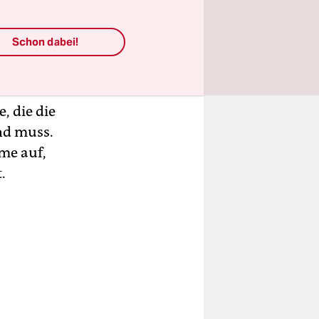
Schon dabei!
d
erstmals
eben hat.
 seinen
, die die
nd muss.
me auf,
.