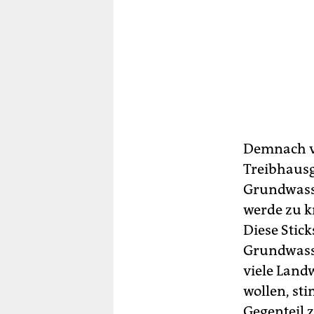
Demnach ve
Treibhausg
Grundwasse
werde zu 
Diese Stic
Grundwass
viele Land
wollen, st
Gegenteil z