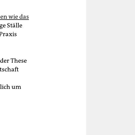
en wie das
e Ställe
 Praxis
 der These
tschaft
rlich um