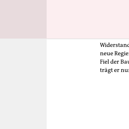
rentabel p
Hoffen läss
wichtige F
Dass er un
Widerstand 
neue Regie
Fiel der B
trägt er n