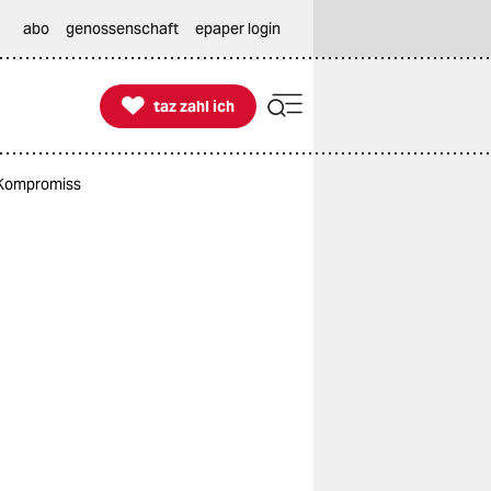
abo
genossenschaft
epaper login

taz zahl ich
taz zahl ich
r Kompromiss