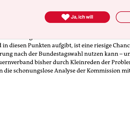
roduzieren kann
.

Ja, ich will
t vor allem die Tatsache, dass der
Bauernverban
orderungen der UmweltschützerInnen unterschri
ter dem lang anhaltenden Druck der Gesellschaft
in diesen Punkten aufgibt, ist eine riesige Chance
rung nach der Bundestagswahl nutzen kann – u
auernverband bisher durch Kleinreden der Proble
un die schonungslose Analyse der Kommission mit