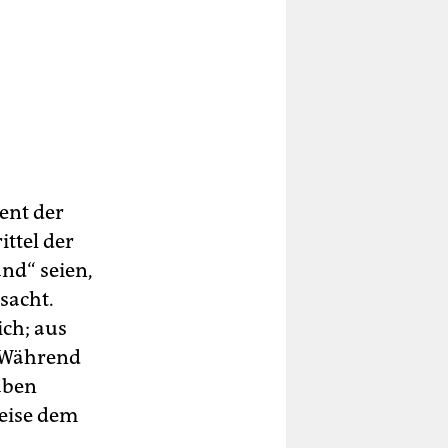
ent der
ttel der
nd“ seien,
sacht.
ich; aus
 Während
aben
eise dem