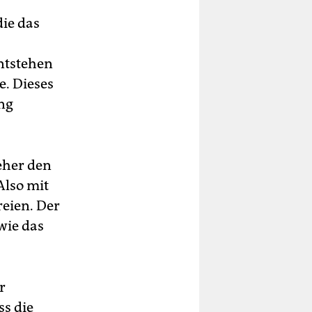
ie das
entstehen
e. Dieses
eng
eher den
Also mit
eien. Der
wie das
r
ss die