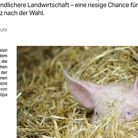
ndlichere Landwirtschaft – eine riesige Chance fü
z nach der Wahl.
 Uhr
sion
rdem
 die
chen
 der
nnen
icht
 von
/dpa