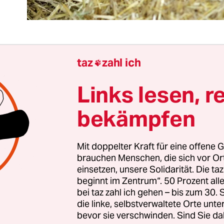
taz
zahl ich

Landwirtschaft liefert oft schlechte Nachrichten: 
anche ist einer der größten Treiber des Klimawand
Links lesen, r
hweine werden erbärmlich gehalten, auf dem Lan
bekämpfen
 Vogelarten aus. Doch nun gibt es eine realistis
t, der Lösung solcher Probleme bedeutend näher
nn zwischen fast allen wichtigen Umwelt- und
Mit doppelter Kraft für eine offene G
nisationen herrscht seit kurzem eine überrasc
brauchen Menschen, die sich vor O
einsetzen, unsere Solidarität. Die ta
Allen voran der Deutsche Bauernverband und d
beginnt im Zentrum“. 50 Prozent a
zbund haben sich in der vom Bundeskabinett g
bei taz zahl ich gehen – bis zum 30
mmission Landwirtschaft auf einen Plan geeinig
die linke, selbstverwaltete Orte unte
nftig klima- und umweltfreundlicher und trotz
bevor sie verschwinden. Sind Sie da