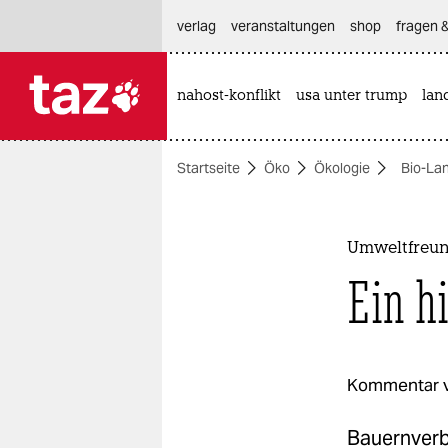
hautnavigation anspringen
hauptinhalt anspringen
footer anspringen
verlag
veranstaltungen
shop
fragen &
nahost-konflikt
usa unter trump
lan

taz zahl ich
taz zahl ich
Startseite
Öko
Ökologie
Bio-La
themen
politik
Umweltfreun
öko
Ein h
gesellschaft
kultur
Kommentar 
sport
Bauernverba