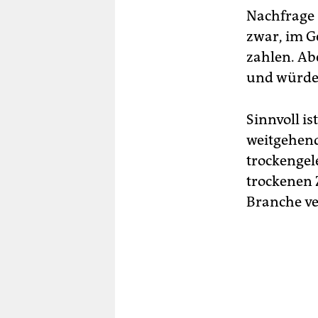
Nachfrage 
zwar, im G
zahlen. Abe
und würde
Sinnvoll i
weitgehend
trockengel
trockenen 
Branche ve