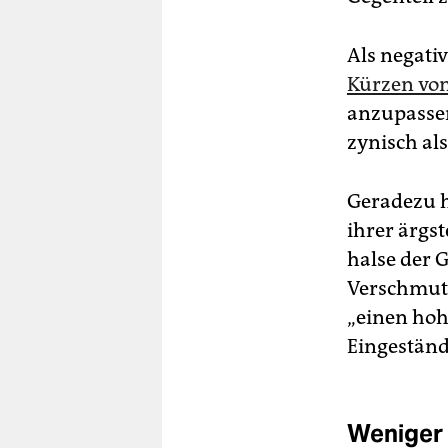
Als negati
Kürzen vo
anzupassen
zynisch a
Geradezu hi
ihrer ärgs
halse der 
Verschmutz
„einen hohe
Eingeständ
Weniger 