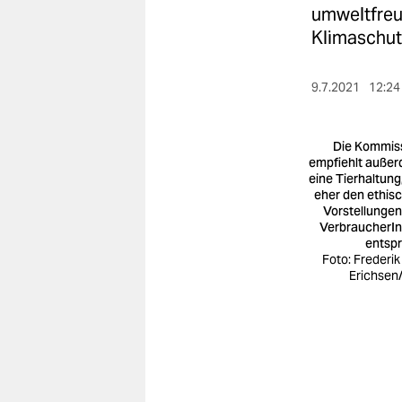
berlin
umweltfreu
Klimaschut
nord
wahrheit
9.7.2021
12:24
verlag
Die Kommis
verlag
empfiehlt auße
eine Tierhaltung,
veranstaltungen
eher den ethis
Vorstellungen
shop
VerbraucherI
entspr
Foto: Frederik
fragen & hilfe
Erichsen
unterstützen
abo
genossenschaft