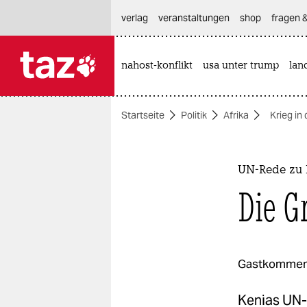
hautnavigation anspringen
hauptinhalt anspringen
footer anspringen
verlag
veranstaltungen
shop
fragen &
nahost-konflikt
usa unter trump
lan

taz zahl ich
taz zahl ich
Startseite
Politik
Afrika
Krieg in
themen
politik
UN-Rede zu 
öko
Die G
gesellschaft
kultur
Gastkommen
sport
Kenias UN-B