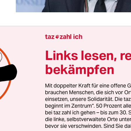
taz
zahl ich

rtin Kimani, Botschafter Kenias bei den Vereinten
at bei der Sondersitzung des UN-Sicherheitsrates
Links lesen, r
ontagabend in New York mit einer beeindrucken
bekämpfen
us Afrika auf den Russland-Ukraine-Konflikt darge
ntiert die Rede an dieser Stelle. Mit dem angered
ist der russische UN-Botschafter Vasily Nebenzya 
Mit doppelter Kraft für eine offene G
 des UN-Sicherheitsrates rotiert monatlich unter d
brauchen Menschen, die sich vor O
einsetzen, unsere Solidarität. Die ta
aaten. Im Februar hat Russland den Vorsitz inne.
beginnt im Zentrum“. 50 Prozent a
bei taz zahl ich gehen – bis zum 30
die linke, selbstverwaltete Orte unte
bevor sie verschwinden. Sind Sie da