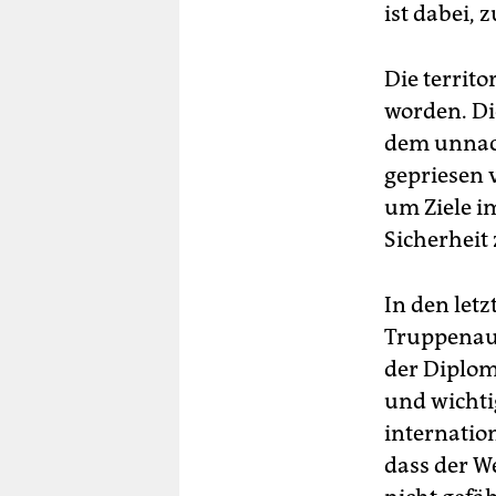
ist dabei, 
Die territo
worden. Di
dem unnach
gepriesen 
um Ziele i
Sicherheit 
In den let
Truppenauf
der Diplom
und wichti
internation
dass der We