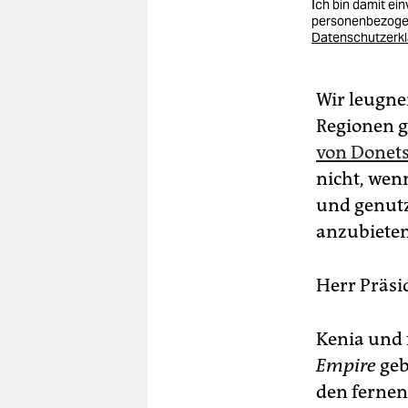
Ich bin damit ei
personenbezogen
Datenschutzerk
Wir leugne
Regionen g
von Donets
nicht, wen
und genutz
anzubieten
Herr Präsi
Kenia und 
Empire
geb
den fernen