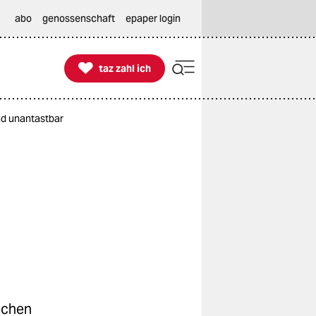
abo
genossenschaft
epaper login

taz zahl ich
taz zahl ich
nd unantastbar
achen