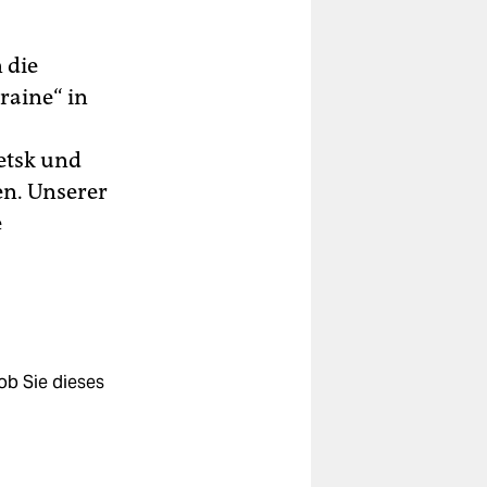
 die
raine“ in
etsk und
n. Unserer
e
ob Sie dieses