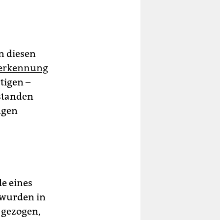
n diesen
nerkennung
tigen –
 standen
ngen
e eines
 wurden in
 gezogen,