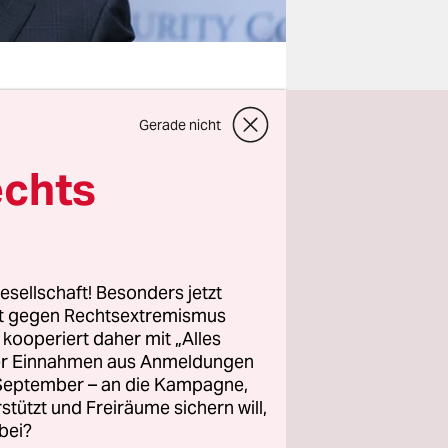
Gerade nicht
 Nationen,
 am
echts
den Rede
legt. Die
eten „Herr
gemeint.
esellschaft! Besonders jetzt
en 15
rt gegen Rechtsextremismus
z kooperiert daher mit „Alles
ller Einnahmen aus Anmeldungen
. September – an die Kampagne,
rstützt und Freiräume sichern will,
bei?