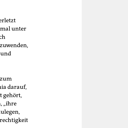
erletzt
nmal unter
ich
n zuwenden,
n und
d zum
ia darauf,
t gehört,
, „ihre
zulegen,
rechtigkeit