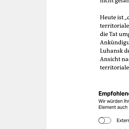
nicht gefä
Heute ist 
territorial
die Tat umg
Ankündigun
Luhansk de
Ansicht na
territorial
Empfohlene
Wir würden Ihn
Element auch 
Exter