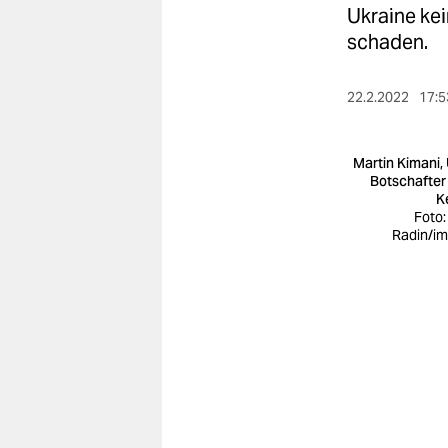
berlin
Ukraine kei
schaden.
nord
wahrheit
22.2.2022
17:5
verlag
Martin Kimani,
verlag
Botschafter
K
veranstaltungen
Foto:
Radin/i
shop
fragen & hilfe
unterstützen
abo
genossenschaft