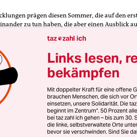
cklungen prägen diesen Sommer, die auf den erst
inander zu tun haben, die aber einen Ausblick au
nd leider ziemlich dystopische Zukunft erlauben.
taz
zahl ich

 einen Seite von den Wettereignissen dieses Somme
beschleunigende Klimakrise
spiegeln, und den
Links lesen, r
korden der AfD
auf der anderen. Beides ist seit J
bekämpfen
gegen beides sind wirksame Maßnahmen überfäl
ft sich in einem Punkt: der Sehnsucht, zur vermei
t zurückzukehren.
Mit doppelter Kraft für eine offene G
brauchen Menschen, die sich vor O
einsetzen, unsere Solidarität. Die ta
onapandemie tauchte die Diskussion um Normalit
beginnt im Zentrum“. 50 Prozent a
lität, „New Normal“, erstmals auf. Das Virus hat
bei taz zahl ich gehen – bis zum 30
e Leben ein- und das gewohnte Leben vollständig 
die linke, selbstverwaltete Orte unte
llt, Kontaktbeschränkungen, Abstand, Maske – sol
bevor sie verschwinden. Sind Sie da