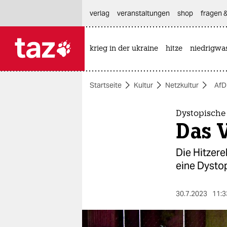
hautnavigation anspringen
hauptinhalt anspringen
footer anspringen
verlag
veranstaltungen
shop
fragen &
krieg in der ukraine
hitze
niedrigwa

taz zahl ich
taz zahl ich
Startseite
Kultur
Netzkultur
AfD
themen
politik
Dystopische
Das V
öko
Die Hitzer
gesellschaft
eine Dystop
kultur
30.7.2023
11:3
sport