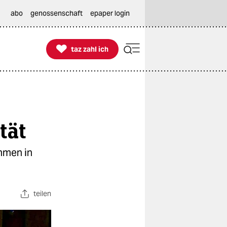
abo
genossenschaft
epaper login

taz zahl ich
taz zahl ich
tät
mmen in
teilen