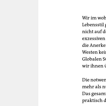
Wir im woh
Lebensstil
nicht auf 
exzessiven
die Anerken
Westen kei
Globalen S
wir ihnen 
Die notwen
mehr als n
Das gesamt
praktisch 