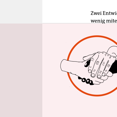
epaper login
Zwei Entwi
wenig mite
mögliche u
ist auf der
eine sich 
Umfragere
absehbar, 
beides trif
Normalitä
In der Cor
neue Norma
öffentlich
Kopf geste