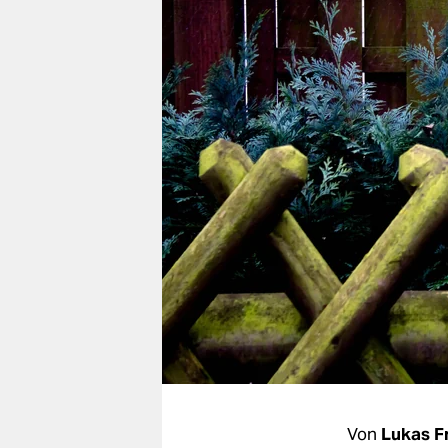
berlin
nord
wahrheit
verlag
verlag
veranstaltungen
shop
fragen & hilfe
unterstützen
abo
genossenschaft
Von
Lukas F