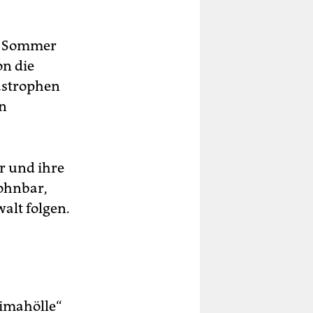
ge Sommer
on die
astrophen
n
r und ihre
ohnbar,
alt folgen.
limahölle“