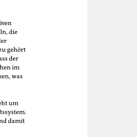
iven
n, die
der
zu gehört
ass der
chen im
sen, was
geht um
ftssystem.
und damit