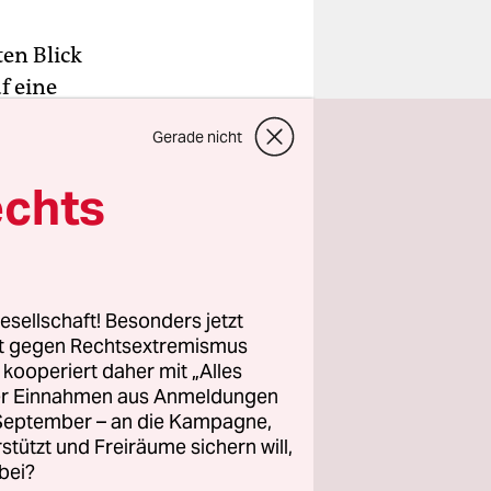
en Blick
f eine
 Die Rede
Gerade nicht
rs, die
echts
ahren
lig und
ntlichen
esellschaft! Besonders jetzt
rt gegen Rechtsextremismus
z kooperiert daher mit „Alles
ät, eine
ller Einnahmen aus Anmeldungen
te das
. September – an die Kampagne,
auf den
rstützt und Freiräume sichern will,
lte das
bei?