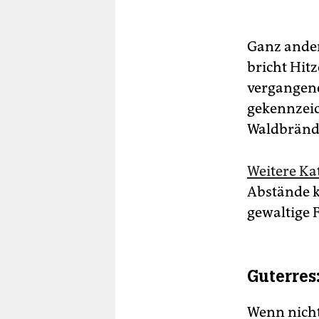
Ganz ander
bricht Hit
vergangene
gekennzei
Waldbrände
Weitere Ka
Abstände k
gewaltige 
Guterres
Wenn nichts