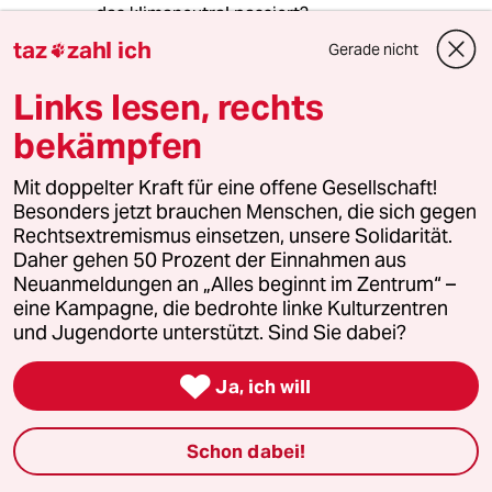
das klimaneutral passiert?
Den Realismus von Frau Hermann schätze ich
taz
zahl ich
Gerade nicht

sehr, aber hier komme ich nicht mehr mit.
Links lesen, rechts
bekämpfen
Niemals
N
20.08.2023
,
09:08 Uhr
Mit doppelter Kraft für eine offene Gesellschaft!
"Fliegen hat keine Zukunft. Trotzdem wäre es
Besonders jetzt brauchen Menschen, die sich gegen
falsch, den Passagieren ein schlechtes
Rechtsextremismus einsetzen, unsere Solidarität.
Gewissen einzureden und Flugscham zu
Daher gehen 50 Prozent der Einnahmen aus
verbreiten. Denn die Konsumenten sind nur
Neuanmeldungen an „Alles beginnt im Zentrum“ –
Diener eines höheren Zwecks: Sie müssen
eine Kampagne, die bedrohte linke Kulturzentren
fliegen, um Arbeitsplätze zu sichern. In
und Jugendorte unterstützt. Sind Sie dabei?
Deutschland sind 850.000 Menschen direkt
oder indirekt bei der kommerziellen Luftfahrt

Ja, ich will
beschäftigt. Sie haben Kinder, müssen Kredite
abbezahlen oder wollen für die Rente sparen.
Der Abschied vom Fliegen kann daher nur
Schon dabei!
gelingen, wenn diese Menschen abgesichert