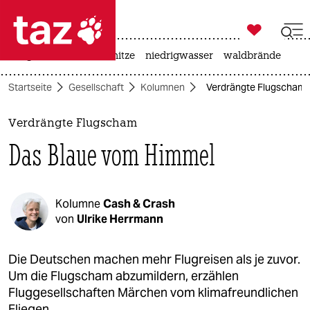

taz zahl ich
krieg in der ukraine
hitze
niedrigwasser
waldbrände

taz zahl ich
Startseite
Gesellschaft
Kolumnen
Verdrängte Flugscham:
taz zahl ich
themen
Verdrängte Flugscham
Das Blaue vom Himmel
politik
öko
Kolumne
Cash & Crash
gesellschaft
von
Ulrike Herrmann
kultur
Die Deutschen machen mehr Flugreisen als je zuvor.
Um die Flugscham abzumildern, erzählen
sport
Fluggesellschaften Märchen vom klimafreundlichen
Fliegen.