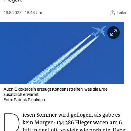
berlin
nord
19.8.2023
18:48 Uhr
teilen
wahrheit
verlag
verlag
veranstaltungen
shop
fragen & hilfe
Auch Ökokerosin erzeugt Kondensstreifen, was die Erde
zusätzlich erwärmt
unterstützen
Foto: Patrick Pleul/dpa
D
abo
iesen Sommer wird geflogen, als gäbe es
genossenschaft
kein Morgen: 134.386 Flieger waren am 6.
Juli in der Luft, so viele wie noch nie. Dabei