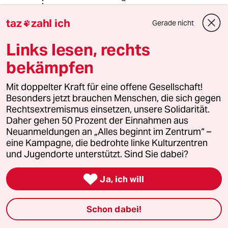
Bewundern - als er meinte:
taz
zahl ich
Gerade nicht

Ihm stünde nach Amtswechsel -
Links lesen, rechts
bekämpfen
Mit Mitte 40 (?) - Däh - Rente zu!
Und bei Aufkipp auch noch greinte -
Mit doppelter Kraft für eine offene Gesellschaft!
🤬 -
Besonders jetzt brauchen Menschen, die sich gegen
Rechtsextremismus einsetzen, unsere Solidarität.
&
Daher gehen 50 Prozent der Einnahmen aus
Neuanmeldungen an „Alles beginnt im Zentrum“ –
“Natalije - un nu komms du!“
eine Kampagne, die bedrohte linke Kulturzentren
und Jugendorte unterstützt. Sind Sie dabei?

Ja, ich will
Rasmuss
03.11.2021
,
13:20 Uhr
Ich fand OL mal richtig gut- das war zur Zeit als
Schon dabei!
die ehem. PDS in die Linke aufging. Ich