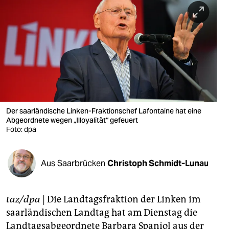
berlin
nord
wahrheit
verlag
verlag
veranstaltungen
Der saarländische Linken-Fraktionschef Lafontaine hat eine
Abgeordnete wegen „Illoyalität“ gefeuert
shop
Foto: dpa
fragen & hilfe
Aus Saarbrücken
Christoph Schmidt-Lunau
unterstützen
abo
taz/dpa
| Die Landtagsfraktion der Linken im
genossenschaft
saarländischen Landtag hat am Dienstag die
Landtagsabgeordnete Barbara Spaniol aus der