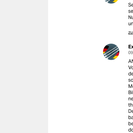
Se
se
Nu
un
zu
Ex
09
AN
Vo
de
so
Me
Bi
ne
th
De
ba
be
do