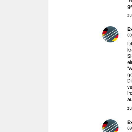
"w
epaper login
ge
zu
Ex
09
Ic
kr
Si
ei
"w
ge
Di
ve
in
au
zu
Ex
09