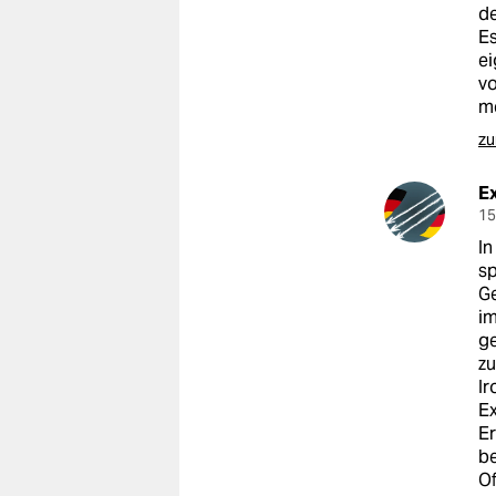
de
Es
ei
vo
me
zu
Ex
15
In
sp
Ge
im
ge
zu
Ir
Ex
Er
be
Of