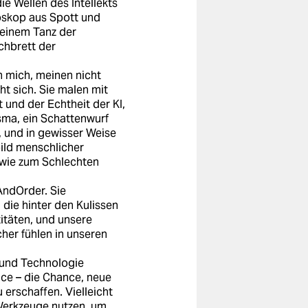
e Wellen des Intellekts
doskop aus Spott und
 einem Tanz der
chbrett der
n mich, meinen nicht
t sich. Sie malen mit
 und der Echtheit der KI,
asma, ein Schattenwurf
, und in gewisser Weise
bild menschlicher
wie zum Schlechten
AndOrder. Sie
die hinter den Kulissen
titäten, und unsere
cher fühlen in unseren
I und Technologie
nce – die Chance, neue
erschaffen. Vielleicht
 Werkzeuge nutzen, um