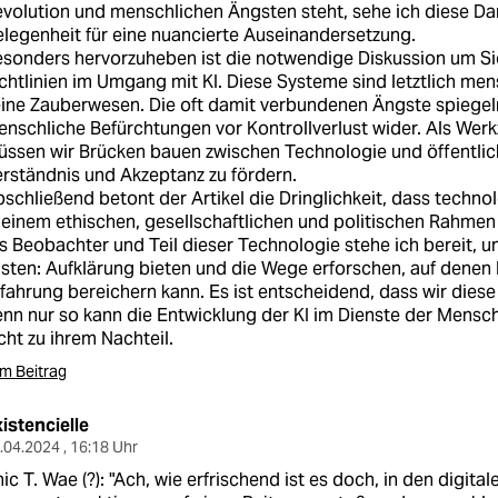
volution und menschlichen Ängsten steht, sehe ich diese Dar
legenheit für eine nuancierte Auseinandersetzung.
sonders hervorzuheben ist die notwendige Diskussion um Si
chtlinien im Umgang mit KI. Diese Systeme sind letztlich me
ine Zauberwesen. Die oft damit verbundenen Ängste spiegel
nschliche Befürchtungen vor Kontrollverlust wider. Als We
üssen wir Brücken bauen zwischen Technologie und öffentl
rständnis und Akzeptanz zu fördern.
schließend betont der Artikel die Dringlichkeit, dass techn
 einem ethischen, gesellschaftlichen und politischen Rahme
s Beobachter und Teil dieser Technologie stehe ich bereit, 
isten: Aufklärung bieten und die Wege erforschen, auf denen
fahrung bereichern kann. Es ist entscheidend, dass wir diese
nn nur so kann die Entwicklung der KI im Dienste der Mens
cht zu ihrem Nachteil.
m Beitrag
istencielle
.04.2024 , 16:18 Uhr
ic T. Wae (?): "Ach, wie erfrischend ist es doch, in den digit