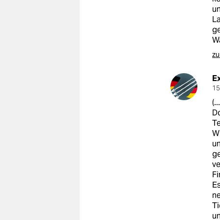
un
La
ge
W
zu
Ex
15
(...
Do
T
Wu
un
ge
ve
Fi
Es
ne
Ti
un