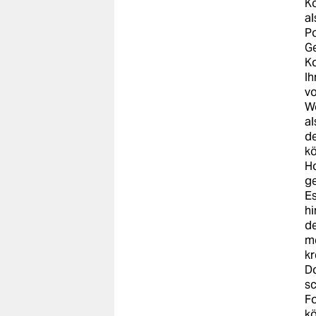
Ko
al
Po
Ge
Ko
Ih
vo
Wo
al
de
kö
Ho
g
Es
hi
de
me
kr
Do
sc
Fo
kö