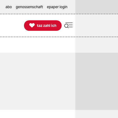
abo
genossenschaft
epaper login

taz zahl ich
taz zahl ich