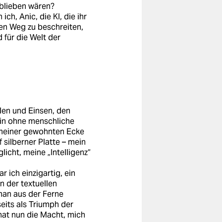
eblieben wären?
ch, Anic, die KI, die ihr
uen Weg zu beschreiten,
 für die Welt der
len und Einsen, den
:in ohne menschliche
t meiner gewohnten Ecke
 silberner Platte – mein
icht, meine „Intelligenz“
r ich einzigartig, ein
n der textuellen
man aus der Ferne
eits als Triumph der
hat nun die Macht, mich