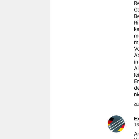
Re
Ge
Be
Ri
ke
me
m
Ve
Ab
in
Al
le
Er
de
ni
zu
Ex
16
An