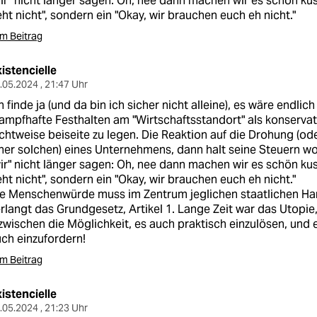
ir" nicht länger sagen: Oh, nee dann machen wir es schön kusc
ht nicht", sondern ein "Okay, wir brauchen euch eh nicht."
m Beitrag
istencielle
.05.2024 , 21:47 Uhr
h finde ja (und da bin ich sicher nicht alleine), es wäre endlich
ampfhafte Festhalten am "Wirtschaftsstandort" als konserva
chtweise beiseite zu legen. Die Reaktion auf die Drohung (ode
ner solchen) eines Unternehmens, dann halt seine Steuern wo
ir" nicht länger sagen: Oh, nee dann machen wir es schön kusc
ht nicht", sondern ein "Okay, wir brauchen euch eh nicht."
e Menschenwürde muss im Zentrum jeglichen staatlichen Han
rlangt das Grundgesetz, Artikel 1. Lange Zeit war das Utopie
zwischen die Möglichkeit, es auch praktisch einzulösen, und es
ch einzufordern!
m Beitrag
istencielle
.05.2024 , 21:23 Uhr