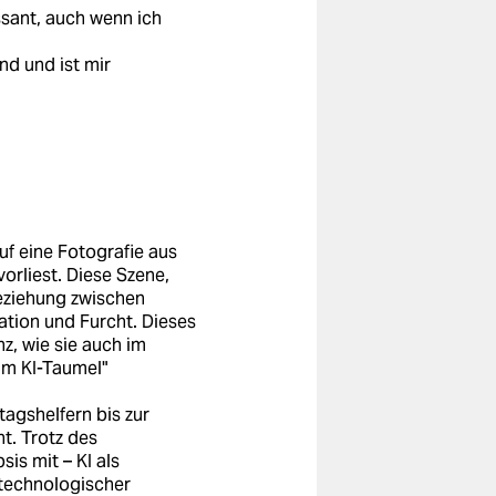
ssant, auch wenn ich
nd und ist mir
uf eine Fotografie aus
orliest. Diese Szene,
Beziehung zwischen
tion und Furcht. Dieses
nz, wie sie auch im
Im KI-Taumel"
ltagshelfern bis zur
t. Trotz des
is mit – KI als
 technologischer