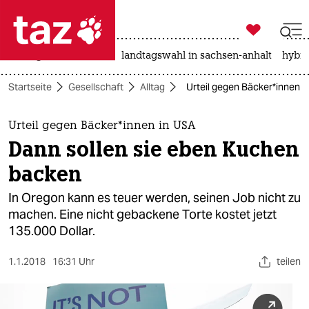

taz zahl ich
niedrigwasser
rente
landtagswahl in sachsen-anhalt
hybri

taz zahl ich
Startseite
Gesellschaft
Alltag
Urteil gegen Bäcker*innen i
taz zahl ich
themen
Urteil gegen Bäcker*innen in USA
Dann sollen sie eben Kuchen
politik
backen
öko
In Oregon kann es teuer werden, seinen Job nicht zu
machen. Eine nicht gebackene Torte kostet jetzt
gesellschaft
135.000 Dollar.
kultur
1.1.2018
16:31 Uhr
teilen
sport