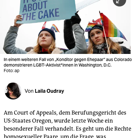
berlin
nord
wahrheit
verlag
verlag
In einem weiteren Fall von „Konditor gegen Ehepaar“ aus Colorado
demonstrieren LGBT-Aktivist*innen in Washington, D.C.
veranstaltungen
Foto: ap
shop
fragen & hilfe
Von
Laila Oudray
unterstützen
Am Court of Appeals, dem Berufungsgericht des
abo
US-Staates Oregon, wurde letzte Woche ein
genossenschaft
besonderer Fall verhandelt. Es geht um die Rechte
homosexueller Paare, um die Frage, was