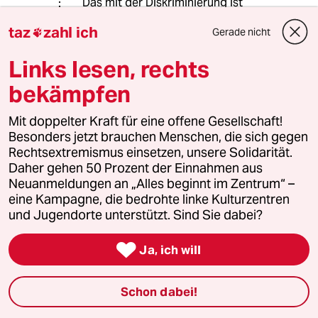
Das mit der Diskriminierung ist
allerdings weltlich-politisch dünnes
taz
zahl ich
Gerade nicht
Eis, da kann man schnell irgendwas

konstruieren und jemand
Links lesen, rechts
abservieren. Nur geht's natürlich
auch gar nicht, z.B. Schwarze nicht zu
bekämpfen
bedienen, weil sie schwarz sind.
Mit doppelter Kraft für eine offene Gesellschaft!
Besonders jetzt brauchen Menschen, die sich gegen
meistkommentiert
Rechtsextremismus einsetzen, unsere Solidarität.
Daher gehen 50 Prozent der Einnahmen aus
Neuanmeldungen an „Alles beginnt im Zentrum“ –
1
Krise der Demokratie
eine Kampagne, die bedrohte linke Kulturzentren
AfD-Wählen als Triebabfuhr
und Jugendorte unterstützt. Sind Sie dabei?

Ja, ich will
2
Streit um Rente mit 63
Passgenauer Populismus
Schon dabei!