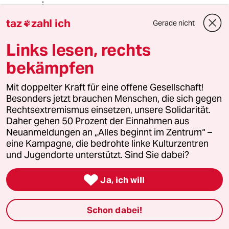
61321 (Profil gelöscht)
6G
taz
zahl ich
Gerade nicht

01.10.2019
,
07:54 Uhr
Links lesen, rechts
@Normalo:
.
bekämpfen
Na ja, das ist nun mal so in der taz-
Mit doppelter Kraft für eine offene Gesellschaft!
Kommentarspalte, wenn man mal ein
Besonders jetzt brauchen Menschen, die sich gegen
bisschen zu dick aufgetragen hat
Rechtsextremismus einsetzen, unsere Solidarität.
(oder ich hier "süffisant", wie Sie
Daher gehen 50 Prozent der Einnahmen aus
anmerken). Was da steht, steht da,
Neuanmeldungen an „Alles beginnt im Zentrum“ –
wie in Stein gemeißelt
eine Kampagne, die bedrohte linke Kulturzentren
und Jugendorte unterstützt. Sind Sie dabei?

Normalo
Ja, ich will
30.09.2019
,
11:22 Uhr
@Normalo:
Schon dabei!
@KURDE, 29.09., 12:13 gehen