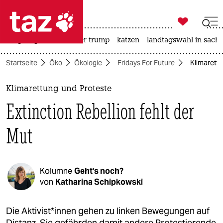

taz zahl ich
bergsteigen
usa unter trump
katzen
landtagswahl in sachs

taz zahl ich
Startseite
Öko
Ökologie
Fridays For Future
Klimarettu
taz zahl ich
themen
Klimarettung und Proteste
Extinction Rebellion fehlt der
politik
Mut
öko
gesellschaft
Kolumne
Geht's noch?
kultur
von
Katharina Schipkowski
sport
Die Aktivist*innen gehen zu linken Bewegungen auf
Distanz. Sie gefährden damit andere Protestierende