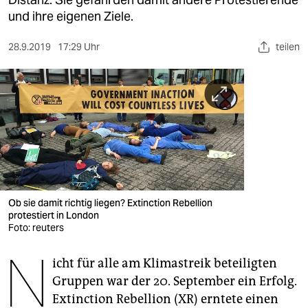
berlin
und ihre eigenen Ziele.
nord
28.9.2019
17:29 Uhr
teilen
wahrheit
verlag
verlag
veranstaltungen
shop
fragen & hilfe
Ob sie damit richtig liegen? Extinction Rebellion
protestiert in London
unterstützen
Foto: reuters
N
abo
icht für alle am Klimastreik beteiligten
Gruppen war der 20. September ein Erfolg.
genossenschaft
Extinction Rebellion (XR) erntete einen