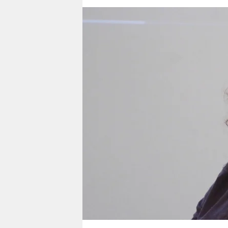
berlin
nord
wahrheit
verlag
verlag
veranstaltungen
shop
fragen & hilfe
unterstützen
abo
genossenschaft