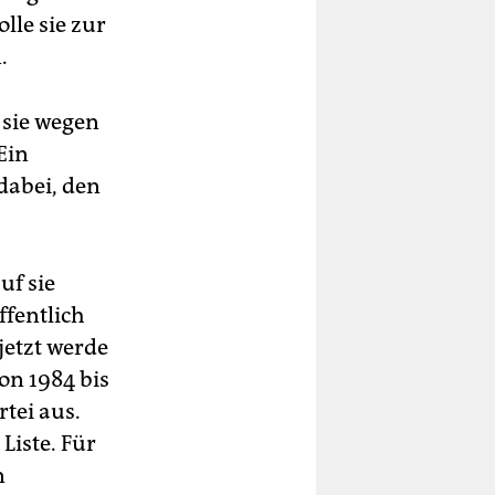
lle sie zur
.
 sie wegen
Ein
dabei, den
uf sie
ffentlich
etzt werde
on 1984 bis
tei aus.
Liste. Für
n