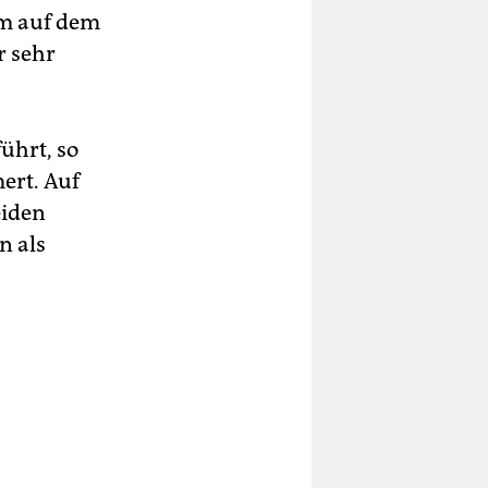
 um auf dem
r sehr
ührt, so
ert. Auf
eiden
n als