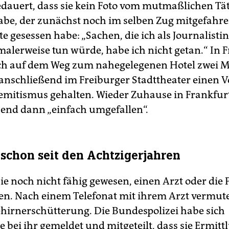
edauert, dass sie kein Foto vom mutmaßlichen Tä
be, der zunächst noch im selben Zug mitgefahre
te gesessen habe: „Sachen, die ich als Journalisti
malerweise tun würde, habe ich nicht getan.“ In 
ich auf dem Weg zum nahegelegenen Hotel zwei M
 anschließend im Freiburger Stadttheater einen V
emitismus gehalten. Wieder Zuhause in Frankfurt 
nd dann „einfach umgefallen“.
 schon seit den Achtzigerjahren
sie noch nicht fähig gewesen, einen Arzt oder die P
n. Nach einem Telefonat mit ihrem Arzt vermutet
ehirnerschütterung. Die Bundespolizei habe sich
e bei ihr gemeldet und mitgeteilt, dass sie Ermit