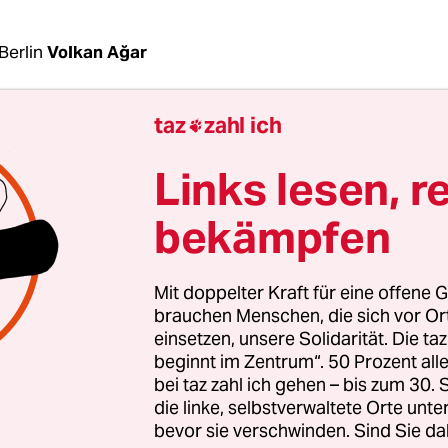
Berlin
Volkan Ağar
taz
zahl ich

urth wurde auf einer Bahnfahrt nach eigenen An
llstange angegriffen.
Das postete die linke Politik
Links lesen, r
 und Autorin am Montag zunächst auf ihrer Faceb
f habe sich Freitagnachmittag ereignet, nachdem 
bekämpfen
tieg, um für einen Vortrag nach Freiburg zu reise
sie „mit einem Metallstock, den er dazu in beid
Mit doppelter Kraft für eine offene G
mal schnell und mit voller Wucht von hinten auf
brauchen Menschen, die sich vor O
, schreibt Ditfurth auf Facebook. Der Täter sei „j
einsetzen, unsere Solidarität. Die ta
beginnt im Zentrum“. 50 Prozent a
ß, hellhäutig“ gewesen und habe Deutsch gespro
bei taz zahl ich gehen – bis zum 30
die linke, selbstverwaltete Orte unte
h mit der taz sagt Ditfurth, sie sei zuvor an dem
bevor sie verschwinden. Sind Sie da