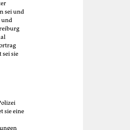
ter
n sei und
n und
Freiburg
al
ortrag
sei sie
olizei
 sie eine
tlungen