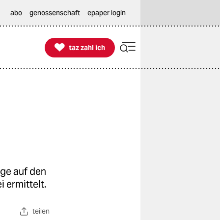
abo
genossenschaft
epaper login

taz zahl ich
taz zahl ich
nge auf den
 ermittelt.
teilen