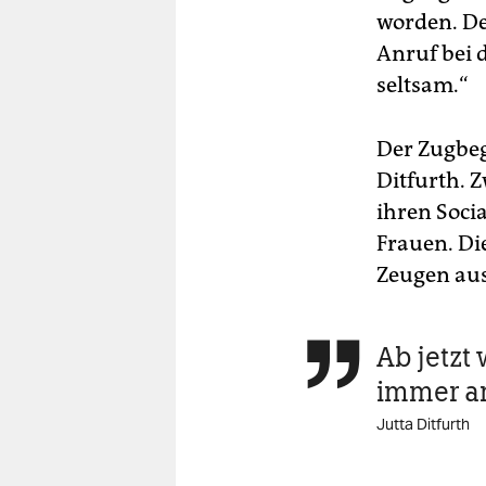
worden. Der
Anruf bei d
seltsam.“
Der Zugbegl
Ditfurth. 
ihren Soci
Frauen. Di
Zeugen au
Ab jetzt

immer a
Jutta Ditfurth