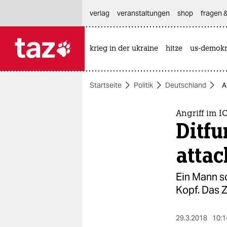
hautnavigation anspringen
hauptinhalt anspringen
footer anspringen
verlag
veranstaltungen
shop
fragen &
krieg in der ukraine
hitze
us-demokr

taz zahl ich
taz zahl ich
Startseite
Politik
Deutschland
A
themen
politik
Angriff im IC
Ditfu
öko
attac
gesellschaft
Ein Mann sc
kultur
Kopf. Das Z
sport
29.3.2018
10:1