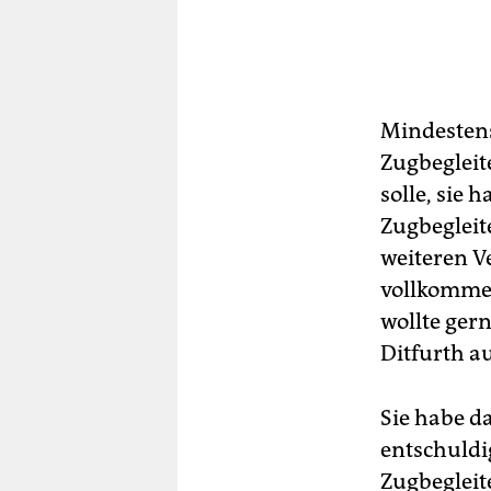
Mindestens 
Zugbegleite
solle, sie 
Zugbegleite
weiteren V
vollkommen
wollte ger
Ditfurth a
Sie habe d
entschuldi
Zugbegleite