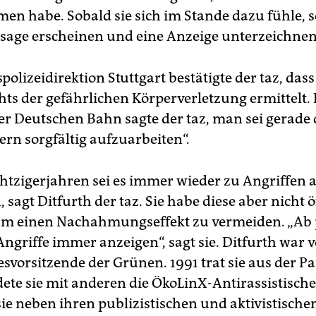
n habe. Sobald sie sich im Stande dazu fühle, so
age erscheinen und eine Anzeige unterzeichnen
olizeidirektion Stuttgart bestätigte der taz, dass
hts der gefährlichen Körperverletzung ermittelt. 
er Deutschen Bahn sagte der taz, man sei gerade 
tern sorgfältig aufzuarbeiten“.
chtzigerjahren sei es immer wieder zu Angriffen a
agt Ditfurth der taz. Sie habe diese aber nicht ö
m einen Nachahmungseffekt zu vermeiden. „Ab j
Angriffe immer anzeigen“, sagt sie. Ditfurth war v
vorsitzende der Grünen. 1991 trat sie aus der Par
ete sie mit anderen die ÖkoLinX-Antirassistische 
 sie neben ihren publizistischen und aktivistische