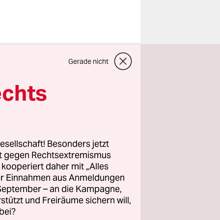
Gerade nicht
gaben mit
erin,
echts
ook-Seite
.
sie in
n. Ein
e Hände
esellschaft! Besonders jetzt
 den Kopf
rt gegen Rechtsextremismus
ung“, „etwa
z kooperiert daher mit „Alles
ller Einnahmen aus Anmeldungen
chen.
. September – an die Kampagne,
rstützt und Freiräume sichern will,
 Mann
bei?