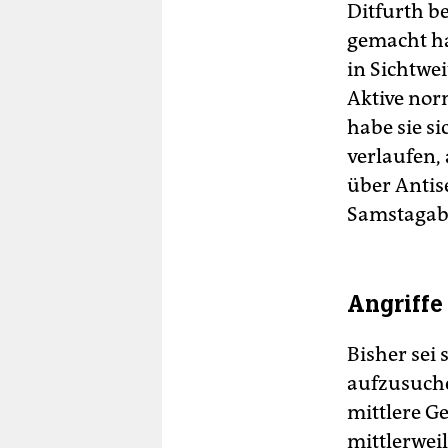
Ditfurth b
gemacht ha
in Sichtwei
Aktive nor
habe sie s
verlaufen,
über Antis
Samstagabe
Angriffe
Bisher sei 
aufzusuche
mittlere G
mittlerweil