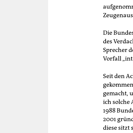
aufgenomme
Zeugenauss
Die Bundesp
des Verdac
Sprecher d
Vorfall „in
Seit den A
gekommen, s
gemacht, u
ich solche 
1988 Bundes
2001 gründ
diese sitzt