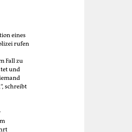
tion eines
olizei rufen
m Fall zu
tet und
niemand
, schreibt
r
om
hrt