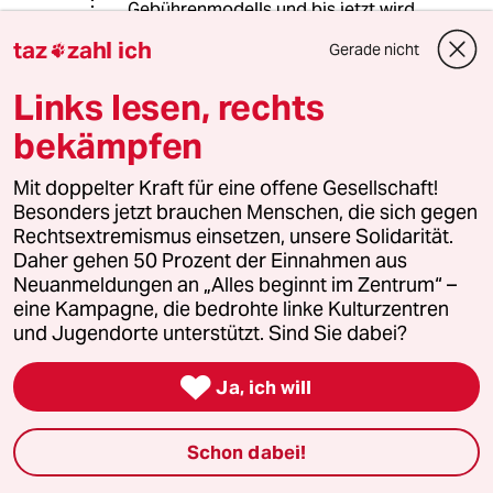
Gebührenmodells und bis jetzt wird
von offizielle Seite unzweideutig
taz
zahl ich
Gerade nicht

erklärt, dass eine Wohngemeinschaft,
unabhängig von ihrer Größe einen
Links lesen, rechts
Beitrag bezahlt.
bekämpfen
Mit doppelter Kraft für eine offene Gesellschaft!
Hanne
H
Besonders jetzt brauchen Menschen, die sich gegen
02.09.2017
,
15:27 Uhr
Rechtsextremismus einsetzen, unsere Solidarität.
@Wagenbär:
Daher gehen 50 Prozent der Einnahmen aus
Sind wir nicht alle eine große
Neuanmeldungen an „Alles beginnt im Zentrum“ –
Wohngemeinschaft auf dieser Erde?
eine Kampagne, die bedrohte linke Kulturzentren
und Jugendorte unterstützt. Sind Sie dabei?

rero
R
Ja, ich will
02.09.2017
,
10:22 Uhr
Spätestens seit Rupert Murdoch dürften die
Schon dabei!
Vorteile von Fernsehsendern, die
gesamtgesellschaftlich finanziert werden, auf