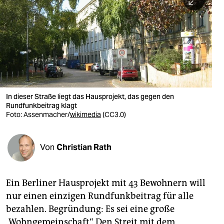
berlin
nord
wahrheit
verlag
verlag
In dieser Straße liegt das Hausprojekt, das gegen den
Rundfunkbeitrag klagt
veranstaltungen
Foto:
Assenmacher/
wikimedia
(CC3.0)
shop
fragen & hilfe
Von
Christian Rath
unterstützen
Ein Berliner Hausprojekt mit 43 Bewohnern will
abo
nur einen einzigen Rundfunkbeitrag für alle
genossenschaft
bezahlen. Begründung: Es sei eine große
„Wohngemeinschaft“. Den Streit mit dem