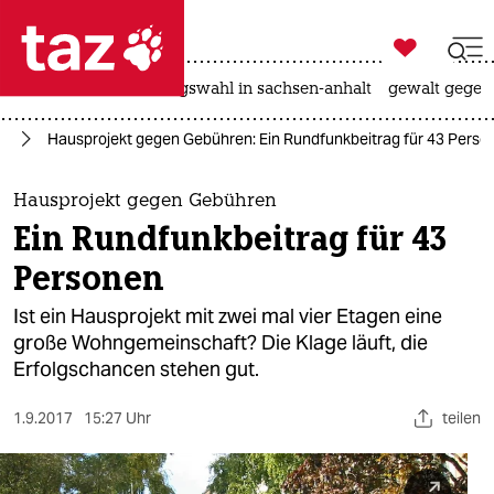

taz zahl ich
hitze
surfen
landtagswahl in sachsen-anhalt
gewalt gegen

taz zahl ich
en
Hausprojekt gegen Gebühren: Ein Rundfunkbeitrag für 43 Perso
taz zahl ich
themen
Hausprojekt gegen Gebühren
Ein Rundfunkbeitrag für 43
politik
Personen
öko
Ist ein Hausprojekt mit zwei mal vier Etagen eine
große Wohngemeinschaft? Die Klage läuft, die
gesellschaft
Erfolgschancen stehen gut.
kultur
1.9.2017
15:27 Uhr
teilen
sport