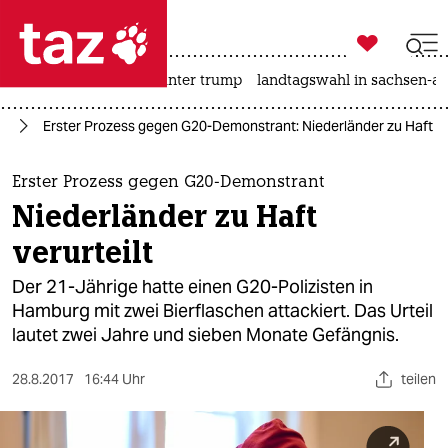

taz zahl ich
nahost-konflikt
usa unter trump
landtagswahl in sachsen-an

taz zahl ich
rg
Erster Prozess gegen G20-Demonstrant: Niederländer zu Haft ver
taz zahl ich
themen
Erster Prozess gegen G20-Demonstrant
Niederländer zu Haft
politik
verurteilt
öko
Der 21-Jährige hatte einen G20-Polizisten in
Hamburg mit zwei Bierflaschen attackiert. Das Urteil
gesellschaft
lautet zwei Jahre und sieben Monate Gefängnis.
kultur
28.8.2017
16:44 Uhr
teilen
sport