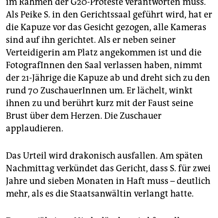
im Rahmen der G20-Proteste verantworten muss.
epaper login
Als Peike S. in den Gerichtssaal geführt wird, hat er
die Kapuze vor das Gesicht gezogen, alle Kameras
sind auf ihn gerichtet. Als er neben seiner
Verteidigerin am Platz angekommen ist und die
FotografInnen den Saal verlassen haben, nimmt
der 21-Jährige die Kapuze ab und dreht sich zu den
rund 70 ZuschauerInnen um. Er lächelt, winkt
ihnen zu und berührt kurz mit der Faust seine
Brust über dem Herzen. Die Zuschauer
applaudieren.
Das Urteil wird drakonisch ausfallen. Am späten
Nachmittag verkündet das Gericht, dass S. für zwei
Jahre und sieben Monaten in Haft muss – deutlich
mehr, als es die Staatsanwältin verlangt hatte.