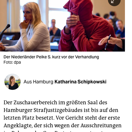
berlin
nord
wahrheit
verlag
verlag
Der Niederländer Peike S. kurz vor der Verhandlung
Foto: dpa
veranstaltungen
shop
Aus Hamburg
Katharina Schipkowski
fragen & hilfe
unterstützen
Der Zuschauerbereich im größten Saal des
Hamburger Strafjustizgebäudes ist bis auf den
abo
letzten Platz besetzt. Vor Gericht steht der erste
genossenschaft
Angeklagte, der sich wegen der Ausschreitungen