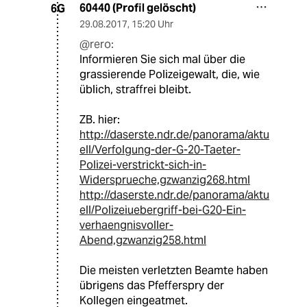
60440 (Profil gelöscht)
6G
29.08.2017
,
15:20 Uhr
@rero:
Informieren Sie sich mal über die
grassierende Polizeigewalt, die, wie
üblich, straffrei bleibt.
ZB. hier:
http://daserste.ndr.de/panorama/aktu
ell/Verfolgung-der-G-20-Taeter-
Polizei-verstrickt-sich-in-
Widersprueche,gzwanzig268.html
http://daserste.ndr.de/panorama/aktu
ell/Polizeiuebergriff-bei-G20-Ein-
verhaengnisvoller-
Abend,gzwanzig258.html
Die meisten verletzten Beamte haben
übrigens das Pfefferspry der
Kollegen eingeatmet.