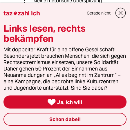
kleine rhetorische Überspitzung
geleistet haben.
taz
zahl ich
Gerade nicht

Übrigens denke ich auch, dass das
Links lesen, rechts
Strafmaß übertrieben ist.
bekämpfen
60440 (Profil gelöscht)
6G
Mit doppelter Kraft für eine offene Gesellschaft!
Besonders jetzt brauchen Menschen, die sich gegen
29.08.2017
,
21:11 Uhr
Rechtsextremismus einsetzen, unsere Solidarität.
@rero:
Daher gehen 50 Prozent der Einnahmen aus
Das mit dem Entzug der
Neuanmeldungen an „Alles beginnt im Zentrum“ –
Presseakkreditierungen haben Sie
eine Kampagne, die bedrohte linke Kulturzentren
mitbekommen oder ? Systematische
und Jugendorte unterstützt. Sind Sie dabei?
Behinderungen bei der
Berichterstattung auch ? Rügen

Ja, ich will
seitens der Pressevertreter ? Und
wenn Demonstanten, die
herumstehen, von einer wilden
Schon dabei!
Polizistenmeute einfach
niedergeprügelt werden oder ganze