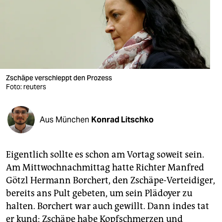
berlin
nord
wahrheit
verlag
Zschäpe verschleppt den Prozess
verlag
Foto: reuters
veranstaltungen
Aus München
Konrad Litschko
shop
fragen & hilfe
Eigentlich sollte es schon am Vortag soweit sein.
unterstützen
Am Mittwochnachmittag hatte Richter Manfred
Götzl Hermann Borchert, den Zschäpe-Verteidiger,
abo
bereits ans Pult gebeten, um sein Plädoyer zu
genossenschaft
halten. Borchert war auch gewillt. Dann indes tat
er kund: Zschäpe habe Kopfschmerzen und