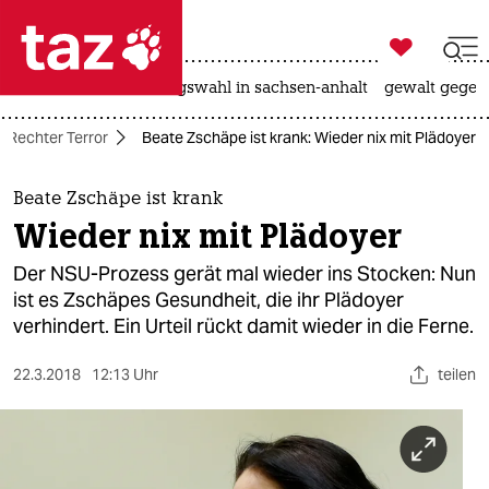

taz zahl ich
hitze
surfen
landtagswahl in sachsen-anhalt
gewalt gegen

taz zahl ich
Rechter Terror
Beate Zschäpe ist krank: Wieder nix mit Plädoyer
taz zahl ich
themen
Beate Zschäpe ist krank
Wieder nix mit Plädoyer
politik
Der NSU-Prozess gerät mal wieder ins Stocken: Nun
öko
ist es Zschäpes Gesundheit, die ihr Plädoyer
verhindert. Ein Urteil rückt damit wieder in die Ferne.
gesellschaft
22.3.2018
12:13 Uhr
teilen
kultur
sport