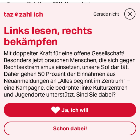
2
Unfall von CDU-Abgeordnetem
taz
zahl ich
Thomas Bareiß crasht bei voller
Gerade nicht

Dröhnung
Links lesen, rechts
bekämpfen
3
Bundeszentrale für politische Bildung
Zurück zu den antikommunistischen
Mit doppelter Kraft für eine offene Gesellschaft!
Wurzeln
Besonders jetzt brauchen Menschen, die sich gegen
Rechtsextremismus einsetzen, unsere Solidarität.
Daher gehen 50 Prozent der Einnahmen aus
Neuanmeldungen an „Alles beginnt im Zentrum“ –
4
Nein zum Zivildienst
eine Kampagne, die bedrohte linke Kulturzentren
Hinterlistiger Schritt der
und Jugendorte unterstützt. Sind Sie dabei?
Bundesregierung

Ja, ich will
5
Was tun gegen den Energiewende-Rollback?
Schon dabei!
Der Urknall