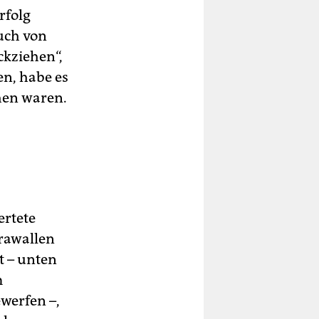
rfolg
auch von
ckziehen“,
en, habe es
ehen waren.
ertete
Krawallen
t – unten
m
werfen –,