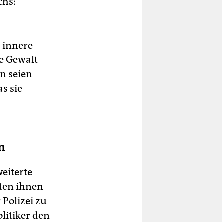
chs:
 innere
se Gewalt
n seien
as sie
n
eiterte
lten ihnen
 Polizei zu
litiker den