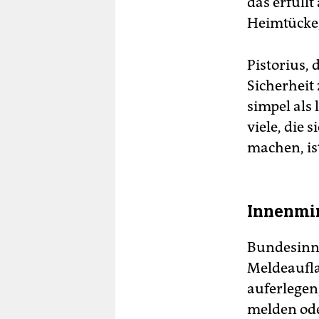
das erfüll
Heimtücke,
Pistorius,
Sicherheit 
simpel als
viele, die 
machen, is
Innenmin
Bundesinne
Meldeaufla
auferlegen
melden oder