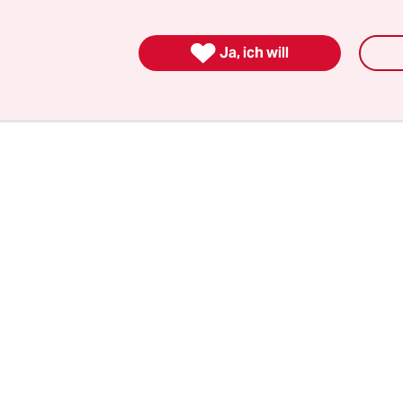
von den Dächern geholt werden. „Dieses Ausmaß
lle noch nicht erlebt.“

Ja, ich will