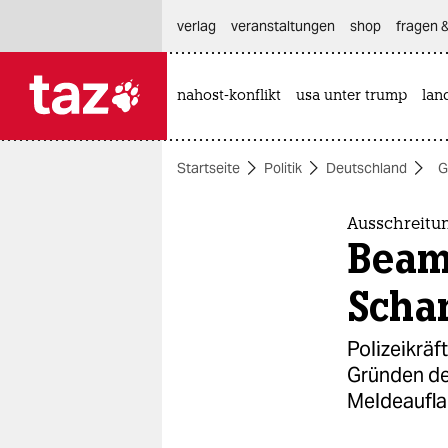
hautnavigation anspringen
hauptinhalt anspringen
footer anspringen
verlag
veranstaltungen
shop
fragen &
nahost-konflikt
usa unter trump
lan

taz zahl ich
taz zahl ich
Startseite
Politik
Deutschland
G
themen
politik
Ausschreitu
Beamt
öko
Scha
gesellschaft
Polizeikräf
kultur
Gründen de
Meldeaufla
sport