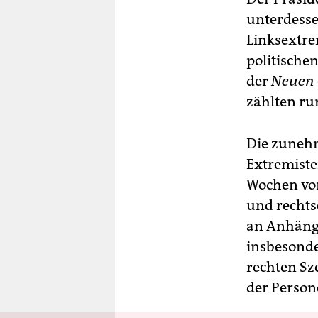
unterdesse
Linksextre
politische
der
Neuen 
zählten ru
Die zunehm
Extremiste
Wochen vor
und rechts
an Anhänge
insbesonde
rechten Sz
der Persone