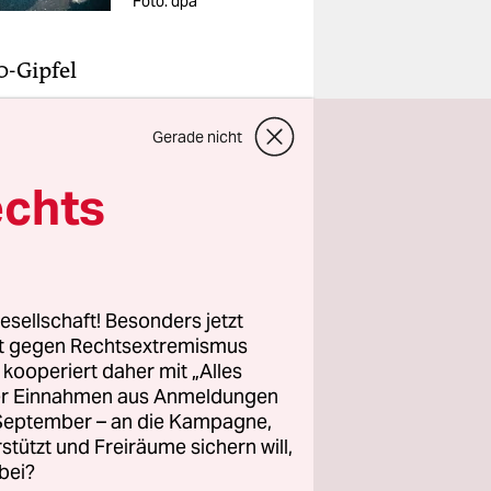
Foto: dpa
-Gipfel
hst
Gerade nicht
Spiegel
echts
rtmut
erblatt
a bestehe
greifer von
esellschaft! Besonders jetzt
rt gegen Rechtsextremismus
z kooperiert daher mit „Alles
 wir müssen
ller Einnahmen aus Anmeldungen
lärte
. September – an die Kampagne,
rstützt und Freiräume sichern will,
enschen im
bei?
ie