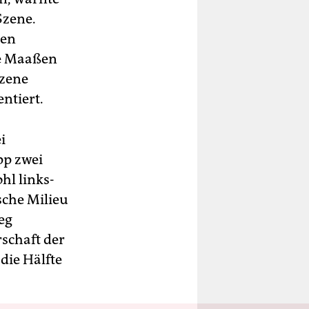
Szene.
den
te Maaßen
Szene
ntiert.
i
pp zwei
hl links-
sche Milieu
eg
schaft der
die Hälfte