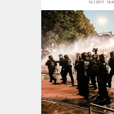
berlin
15.7.2017
16:4
nord
wahrheit
verlag
verlag
veranstaltungen
shop
fragen & hilfe
unterstützen
abo
genossenschaft