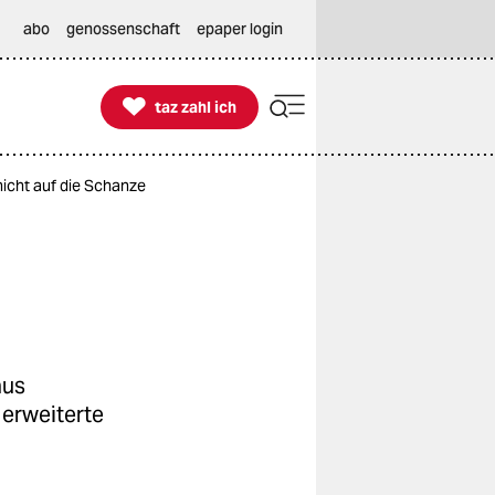
abo
genossenschaft
epaper login

taz zahl ich
taz zahl ich
icht auf die Schanze
aus
 erweiterte