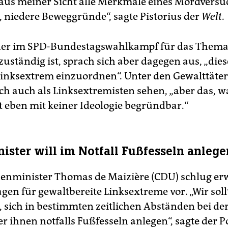
t aus meiner Sicht alle Merkmale eines Mordversu
 niedere Beweggründe“, sagte Pistorius der
Welt
.
 der im SPD-Bundestagswahlkampf für das Thema
zuständig ist, sprach sich aber dagegen aus, „die
 linksextrem einzuordnen“. Unter den Gewalttäter
sich auch als Linksextremisten sehen, „aber das, w
t eben mit keiner Ideologie begründbar.“
ister will im Notfall Fußfesseln anlege
nminister Thomas de Maizière (CDU) schlug erw
gen für gewaltbereite Linksextreme vor. „Wir sol
, sich in bestimmten zeitlichen Abständen bei der
 ihnen notfalls Fußfesseln anlegen“, sagte der Po