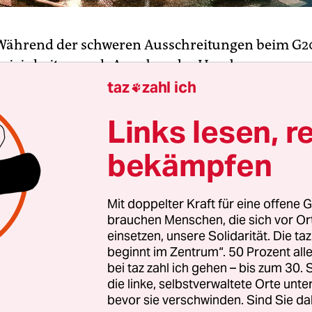
Während der schweren Ausschreitungen beim G20
izeieinheiten nach Angaben des Hamburger
sidenten einen Einsatz im Schanzenviertel zunäc
taz
zahl ich

 haben. Polizeipräsident Ralf Martin Meyer sagte 
Links lesen, r
s die ersten Feuer brannten, hat Einsatzleiter Ha
Einheiten planmäßig aufgefordert, auf das Schult
bekämpfen
n.“ Aber verschiedene Einheiten hätten gesagt, d
hr. „Da mussten Spezialeinheiten her, um die An
Mit doppelter Kraft für eine offene G
n zu holen.“
brauchen Menschen, die sich vor O
einsetzen, unsere Solidarität. Die ta
rlich ein Konflikt, „wenn der Einsatzführer sagt,
beginnt im Zentrum“. 50 Prozent a
in. Und die Einheiten sagen: Ja, aber nicht wir“, erk
bei taz zahl ich gehen – bis zum 30
die linke, selbstverwaltete Orte unte
 Gefahren für die Polizeibeamten wie für alle M
bevor sie verschwinden. Sind Sie da
en aber nicht zu kalkulieren gewesen, ohne dass d