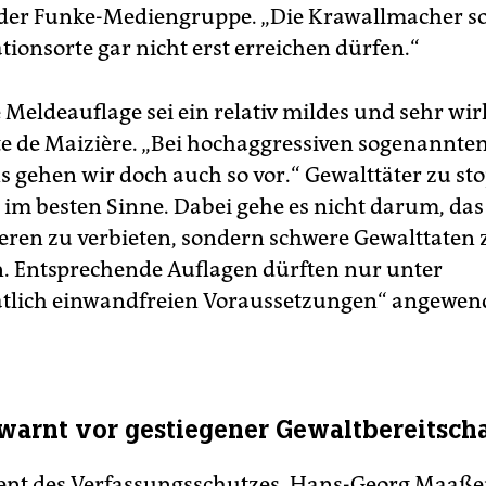
der Funke-Mediengruppe. „Die Krawallmacher sol
ionsorte gar nicht erst erreichen dürfen.“
e Meldeauflage sei ein relativ mildes und sehr wi
gte de Maizière. „Bei hochaggressiven sogenannte
s gehen wir doch auch so vor.“ Gewalttäter zu st
 im besten Sinne. Dabei gehe es nicht darum, das
ren zu verbieten, sondern schwere Gewalttaten 
. Entsprechende Auflagen dürften nur unter
atlich einwandfreien Voraussetzungen“ angewen
arnt vor gestiegener Gewaltbereitscha
ent des Verfassungsschutzes, Hans-Georg Maaße