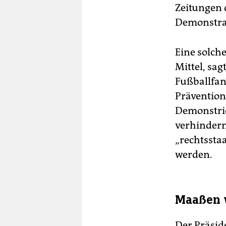
Zeitungen 
Demonstrat
Eine solch
Mittel, sa
Fußballfan
Prävention
Demonstrie
verhindern
„rechtssta
werden.
Maaßen w
Der Präsid