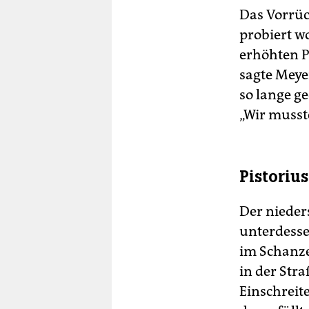
Das Vorrück
probiert wo
erhöhten P
sagte Meye
so lange g
„Wir musst
Pistoriu
Der nieder
unterdessen
im Schanze
in der Str
Einschreit