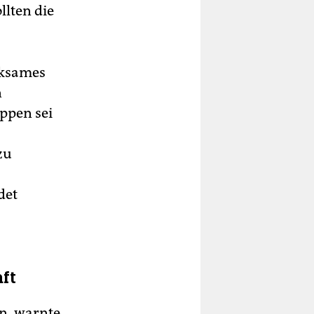
lten die
rksames
n
oppen sei
zu
det
ft
n, warnte