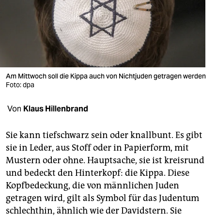
berlin
nord
wahrheit
verlag
Am Mittwoch soll die Kippa auch von Nichtjuden getragen werden
verlag
Foto: dpa
veranstaltungen
Von
Klaus Hillenbrand
shop
Sie kann tiefschwarz sein oder knallbunt. Es gibt
fragen & hilfe
sie in Leder, aus Stoff oder in Papierform, mit
Mustern oder ohne. Hauptsache, sie ist kreisrund
unterstützen
und bedeckt den Hinterkopf: die Kippa. Diese
abo
Kopfbedeckung, die von männlichen Juden
getragen wird, gilt als Symbol für das Judentum
genossenschaft
schlechthin, ähnlich wie der Davidstern. Sie