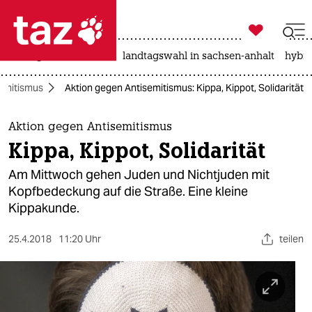

taz zahl ich
niedrigwasser
rente
landtagswahl in sachsen-anhalt
hybri

taz zahl ich
emitismus
Aktion gegen Antisemitismus: Kippa, Kippot, Solidarität
taz zahl ich
themen
Aktion gegen Antisemitismus
Kippa, Kippot, Solidarität
politik
Am Mittwoch gehen Juden und Nichtjuden mit
öko
Kopfbedeckung auf die Straße. Eine kleine
Kippakunde.
gesellschaft
25.4.2018
11:20 Uhr
teilen
kultur
sport