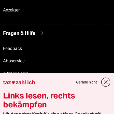
Anzeigen
Fragen & Hilfe
Feedback
Aboservice
ePaper Login
taz
zahl ich
Gerade nicht

Downloads für Abonnierende
Links lesen, rechts
bekämpfen
© 2026 taz Verlags und Vertriebs GmbH
Alle Rechte vorbehalten. Bei rechtlichen Fragen oder für Genehmigungen