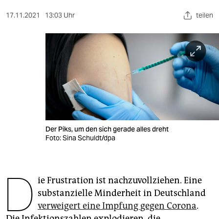
berlin
17.11.2021
13:03 Uhr
teilen
nord
wahrheit
verlag
verlag
veranstaltungen
shop
Der Piks, um den sich gerade alles dreht
Foto: Sina Schuldt/dpa
fragen & hilfe
unterstützen
D
ie Frustration ist nachzuvollziehen. Eine
abo
substanzielle Minderheit in Deutschland
genossenschaft
verweigert eine Impfung gegen Corona
.
Die Infektionszahlen explodieren, die