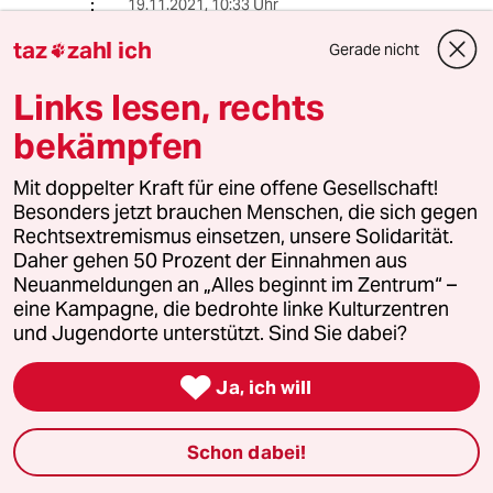
19.11.2021
,
10:33 Uhr
@Rosmarin:
taz
zahl ich
Gerade nicht

Sehr wohl sind die Impfgegner*innen
in erheblichem Maße schuld an der
Links lesen, rechts
Ausbreitung des Virus, weil diese
Personen auch die sonstigen
bekämpfen
Schutzregeln missachten und die
Verbreitung begünstigen: besonders
Mit doppelter Kraft für eine offene Gesellschaft!
die hohe Mutationsfähigkeit des
Besonders jetzt brauchen Menschen, die sich gegen
Virus muss durch Vorbeugung
Rechtsextremismus einsetzen, unsere Solidarität.
gebremst werden. Was denn
Daher gehen 50 Prozent der Einnahmen aus
sonst??!!
Neuanmeldungen an „Alles beginnt im Zentrum“ –
eine Kampagne, die bedrohte linke Kulturzentren
Soziale Verantwortung bedeutet
und Jugendorte unterstützt. Sind Sie dabei?
auch besondere Rücksichtnahme für
diejenigen, die aus erwiesenen

Ja, ich will
Gründen nicht geimpft werden
können (ein kleiner Prozentsatz) UND
das schon seit Jahren total
Schon dabei!
überlastete Klinikpersonal: Wir dürfen