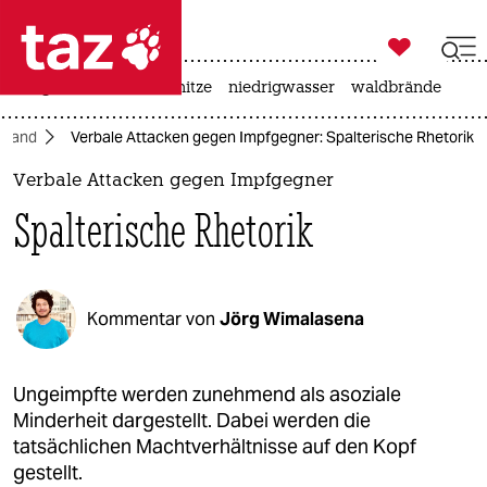

taz zahl ich
krieg in der ukraine
hitze
niedrigwasser
waldbrände

taz zahl ich
hland
Verbale Attacken gegen Impfgegner: Spalterische Rhetorik
taz zahl ich
Verbale Attacken gegen Impfgegner
themen
Spalterische Rhetorik
politik
öko
Kommentar von
Jörg Wimalasena
gesellschaft
kultur
Ungeimpfte werden zunehmend als asoziale
Minderheit dargestellt. Dabei werden die
sport
tatsächlichen Machtverhältnisse auf den Kopf
gestellt.