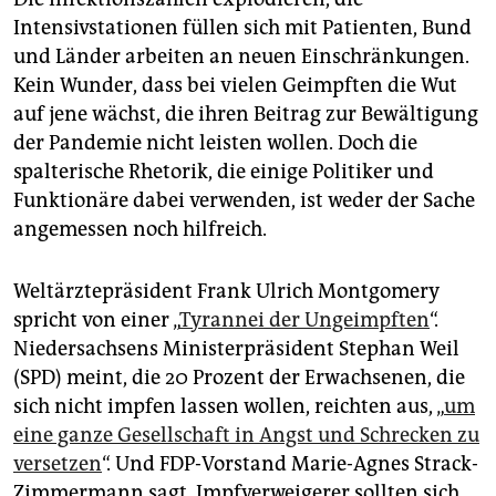
epaper login
Intensivstationen füllen sich mit Patienten, Bund
und Länder arbeiten an neuen Einschränkungen.
Kein Wunder, dass bei vielen Geimpften die Wut
auf jene wächst, die ihren Beitrag zur Bewältigung
der Pandemie nicht leisten wollen. Doch die
spalterische Rhetorik, die einige Politiker und
Funktionäre dabei verwenden, ist weder der Sache
angemessen noch hilfreich.
Weltärztepräsident Frank Ulrich Montgomery
spricht von einer „
Tyrannei der Ungeimpften
“.
Niedersachsens Ministerpräsident Stephan Weil
(SPD) meint, die 20 Prozent der Erwachsenen, die
sich nicht impfen lassen wollen, reichten aus, „
um
eine ganze Gesellschaft in Angst und Schrecken zu
versetzen
“. Und FDP-Vorstand Marie-Agnes Strack-
Zimmermann sagt, Impfverweigerer sollten sich