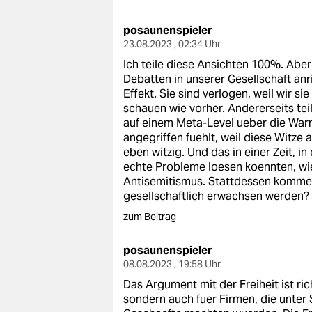
berlin
posaunenspieler
nord
23.08.2023 , 02:34 Uhr
wahrheit
Ich teile diese Ansichten 100%. Abe
Debatten in unserer Gesellschaft anr
verlag
Effekt. Sie sind verlogen, weil wir s
schauen wie vorher. Andererseits teil
verlag
auf einem Meta-Level ueber die Warn
angegriffen fuehlt, weil diese Witze a
veranstaltungen
eben witzig. Und das in einer Zeit, 
echte Probleme loesen koennten, wie
shop
Antisemitismus. Stattdessen komment
gesellschaftlich erwachsen werden?
fragen & hilfe
zum Beitrag
unterstützen
posaunenspieler
abo
08.08.2023 , 19:58 Uhr
Das Argument mit der Freiheit ist richt
genossenschaft
sondern auch fuer Firmen, die unter 