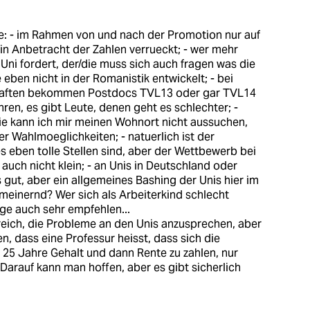
e: - im Rahmen von und nach der Promotion nur auf
t in Anbetracht der Zahlen verrueckt; - wer mehr
Uni fordert, der/die muss sich auch fragen was die
ben nicht in der Romanistik entwickelt; - bei
schaften bekommen Postdocs TVL13 oder gar TVL14
en, es gibt Leute, denen geht es schlechter; -
trie kann ich mir meinen Wohnort nicht aussuchen,
er Wahlmoeglichkeiten; - natuerlich ist der
s eben tolle Stellen sind, aber der Wettbewerb bei
uch nicht klein; - an Unis in Deutschland oder
s gut, aber ein allgemeines Bashing der Unis hier im
gemeinernd? Wer sich als Arbeiterkind schlecht
dge auch sehr empfehlen...
lfreich, die Probleme an den Unis anzusprechen, aber
en, dass eine Professur heisst, dass sich die
d 25 Jahre Gehalt und dann Rente zu zahlen, nur
Darauf kann man hoffen, aber es gibt sicherlich