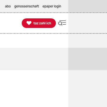
abo
genossenschaft
epaper login

taz zahl ich
taz zahl ich