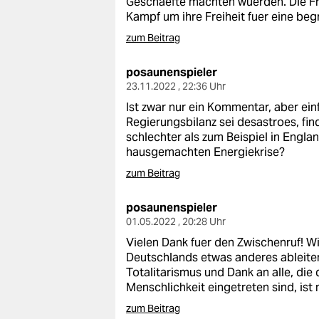
Geschaefte machten wuerden. Die Frag
epaper login
Kampf um ihre Freiheit fuer eine beg
zum Beitrag
posaunenspieler
23.11.2022 , 22:36 Uhr
Ist zwar nur ein Kommentar, aber ein
Regierungsbilanz sei desastroes, fin
schlechter als zum Beispiel in Engl
hausgemachten Energiekrise?
zum Beitrag
posaunenspieler
01.05.2022 , 20:28 Uhr
Vielen Dank fuer den Zwischenruf! W
Deutschlands etwas anderes ableiten
Totalitarismus und Dank an alle, di
Menschlichkeit eingetreten sind, ist m
zum Beitrag