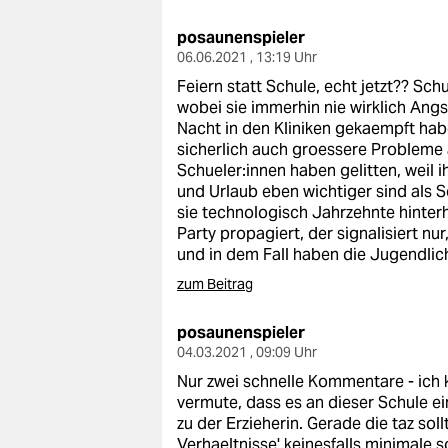
posaunenspieler
06.06.2021 , 13:19 Uhr
Feiern statt Schule, echt jetzt?? Sch
wobei sie immerhin nie wirklich Ang
Nacht in den Kliniken gekaempft hab
sicherlich auch groessere Probleme a
Schueler:innen haben gelitten, weil 
und Urlaub eben wichtiger sind als 
sie technologisch Jahrzehnte hinterh
Party propagiert, der signalisiert nu
und in dem Fall haben die Jugendlich
zum Beitrag
posaunenspieler
04.03.2021 , 09:09 Uhr
Nur zwei schnelle Kommentare - ich k
vermute, dass es an dieser Schule 
zu der Erzieherin. Gerade die taz so
Verhaeltnisse' keinesfalls minimale