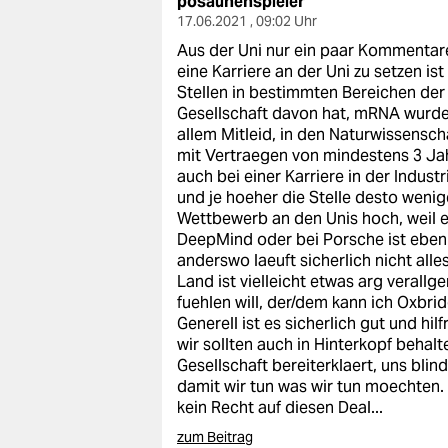
posaunenspieler
17.06.2021 , 09:02 Uhr
Aus der Uni nur ein paar Kommentar
eine Karriere an der Uni zu setzen is
Stellen in bestimmten Bereichen der 
Gesellschaft davon hat, mRNA wurde e
allem Mitleid, in den Naturwissen
mit Vertraegen von mindestens 3 Jahr
auch bei einer Karriere in der Indus
und je hoeher die Stelle desto wenig
Wettbewerb an den Unis hoch, weil e
DeepMind oder bei Porsche ist eben a
anderswo laeuft sicherlich nicht alle
Land ist vielleicht etwas arg verall
fuehlen will, der/dem kann ich Oxbri
Generell ist es sicherlich gut und hi
wir sollten auch in Hinterkopf behalt
Gesellschaft bereiterklaert, uns blin
damit wir tun was wir tun moechten. 
kein Recht auf diesen Deal...
zum Beitrag