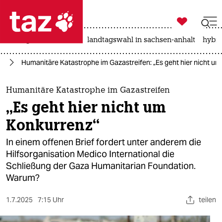

taz zahl ich
niedrigwasser
rente
landtagswahl in sachsen-anhalt
hybri

taz zahl ich
kt
Humanitäre Katastrophe im Gazastreifen: „Es geht hier nicht u
taz zahl ich
themen
Humanitäre Katastrophe im Gazastreifen
„Es geht hier nicht um
politik
Konkurrenz“
öko
In einem offenen Brief fordert unter anderem die
Hilfsorganisation Medico International die
gesellschaft
Schließung der Gaza Humanitarian Foundation.
Warum?
kultur
sport
1.7.2025
7:15 Uhr
teilen