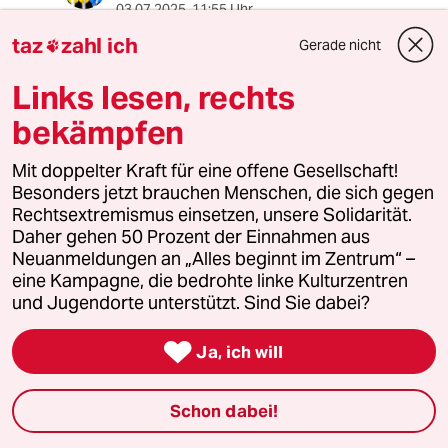
03.07.2025
,
11:55 Uhr
@Klabauta:
taz
zahl ich
Gerade nicht

Genau. Und erinnern wir uns, WFP
bekam vor ein paar Jahren den
Links lesen, rechts
Nobelpreis, für seinen Kampf gegen
bekämpfen
Hunger und den Missbrauch von
Hunger als politische Waffe.
Mit doppelter Kraft für eine offene Gesellschaft!
Besonders jetzt brauchen Menschen, die sich gegen
Rechtsextremismus einsetzen, unsere Solidarität.
MaCo
M
Daher gehen 50 Prozent der Einnahmen aus
01.07.2025
,
15:03 Uhr
Neuanmeldungen an „Alles beginnt im Zentrum“ –
Eine naheliegende Lösung für die humanitäre
eine Kampagne, die bedrohte linke Kulturzentren
Krise im Gaza Streifen wäre die Öffnung der
und Jugendorte unterstützt. Sind Sie dabei?
ägyptischen Grenze für alle Zivilisten welche
das Gebiet verlassen möchten. Ägypten hat

Ja, ich will
das Territorium des Gaza Streifens 1948/49
militärisch geschaffen und bis 1967 verwaltet
Schon dabei!
ohne die dort lebenden Menschen rechtlich zu
integrieren. Allein zur Linderung des