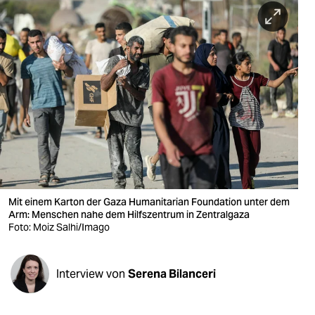
berlin
nord
wahrheit
verlag
verlag
veranstaltungen
shop
Mit einem Karton der Gaza Humanitarian Foundation unter dem
fragen & hilfe
Arm: Menschen nahe dem Hilfszentrum in Zentralgaza
Foto: Moiz Salhi/Imago
unterstützen
abo
Interview von
Serena Bilanceri
genossenschaft