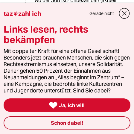
wo der Job ist? Unbezahlbar! (aktuell:
1.800 Kalt/102m²)
taz
zahl ich
Dort Arbeiten wo mein zuhause ist?
Gerade nicht

Links lesen, rechts
Prima, die Firma verlagert gerne...
Mein Kinderarzt wechseln? Auf dem
bekämpfen
Dorf hat der Hausarzt 1x Nachmittags
Sprechstunde...
Mit doppelter Kraft für eine offene Gesellschaft!
Es geht aktuell nicht ohne Mobilität.
Besonders jetzt brauchen Menschen, die sich gegen
Homeofficepflicht wäre jedoch ein
Rechtsextremismus einsetzen, unsere Solidarität.
Anfang. Und eben 49 Euro/Monat, da
Daher gehen 50 Prozent der Einnahmen aus
das billiger ist als jedes Auto.
Neuanmeldungen an „Alles beginnt im Zentrum“ –
eine Kampagne, die bedrohte linke Kulturzentren
und Jugendorte unterstützt. Sind Sie dabei?
650228 (Profil gelöscht)
6G
14.11.2022
,
10:35 Uhr

Ja, ich will
@Octarine:
Richtig. Genau das ist es.
Schon dabei!