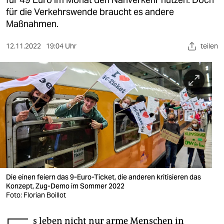
berlin
für die Verkehrswende braucht es andere
nord
Maßnahmen.
wahrheit
12.11.2022
19:04 Uhr
teilen
verlag
verlag
veranstaltungen
shop
fragen & hilfe
unterstützen
Die einen feiern das 9-Euro-Ticket, die anderen kritisieren das
Konzept, Zug-Demo im Sommer 2022
abo
Foto: Florian Boillot
genossenschaft
s leben nicht nur arme Menschen in