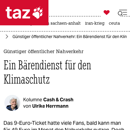

taz zahl ich
hitze
landtagswahl in sachsen-anhalt
iran-krieg
ceuta

taz zahl ich
el
Günstiger öffentlicher Nahverkehr: Ein Bärendienst für den Klim
taz zahl ich
themen
Günstiger öffentlicher Nahverkehr
Ein Bärendienst für den
politik
Klimaschutz
öko
gesellschaft
Kolumne
Cash & Crash
kultur
von
Ulrike Herrmann
sport
Das 9-Euro-Ticket hatte viele Fans, bald kann man
für 49 Euro im Monat den Nahverkehr nutzen. Doch