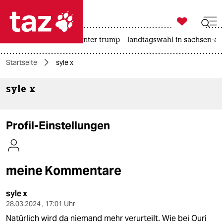

taz zahl ich
nahost-konflikt
usa unter trump
landtagswahl in sachsen-an

taz zahl ich
Startseite
syle x
taz zahl ich
syle x
themen
politik
Profil-Einstellungen
öko
gesellschaft
meine Kommentare
kultur
syle x
sport
28.03.2024 , 17:01 Uhr
Natürlich wird da niemand mehr verurteilt. Wie bei Ouri