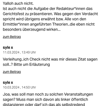
berlin
Yalloh auch nicht.
Ist auch nicht die Aufgabe der Redakteur*innen das
nord
Gerichtsfest zu präsentieren. Was gegen den Verdacht
spricht wird übrigens erwähnt bzw. Alle von den
wahrheit
Ermittler*innen angeführten Theorien..die eben nicht
besonders überzeugend wirken...
verlag
zum Beitrag
verlag
syle x
veranstaltungen
11.03.2024 , 13:49 Uhr
Verleihung..ich Check nicht was mir dieses Zitat sagen
shop
soll..? Bitte um Erläuterung
fragen & hilfe
zum Beitrag
unterstützen
syle x
10.03.2024 , 14:50 Uhr
abo
Joa, was soll man noch zu solchen Veranstaltungen
genossenschaft
sagen? Muss man sich davon als linker öffentlich
distanzieren oder darf ich das als selbstredend