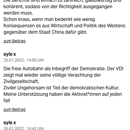
Die Berichte sind einfach zu zahlreich, glaubwürdig und
kohärent, sodass von der Richtigkeit ausgegangen
werden muss.
Schon krass, wenn man bedenkt wie wenig
Konsequenzen es aus Wirtschaft und Politik des Westens
gegenüber dem Staat China dafür gibt.
zum Beitrag
syle x
25.01.2022 , 14:50 Uhr
Die freie Autobahn als Inbegriff der Demokratie. Der VDI
zeigt mal wieder seine völlige Verachtung der
Zivilgesellschaft.
Ziviler Ungehorsam ist Teil der demokratischen Kultur.
Meine Unterstützung haben die Aktivist*innen auf jeden
fall
zum Beitrag
syle x
25.01.2022 , 14:42 Uhr