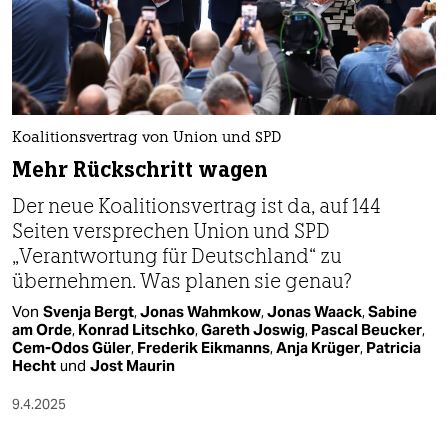
Koalitionsvertrag von Union und SPD
Mehr Rückschritt wagen
Der neue Koalitionsvertrag ist da, auf 144
Seiten versprechen Union und SPD
„Verantwortung für Deutschland“ zu
übernehmen. Was planen sie genau?
Von
Svenja Bergt
,
Jonas Wahmkow
,
Jonas Waack
,
Sabine
am Orde
,
Konrad Litschko
,
Gareth Joswig
,
Pascal Beucker
,
Cem-Odos Güler
,
Frederik Eikmanns
,
Anja Krüger
,
Patricia
Hecht
und
Jost Maurin
9.4.2025