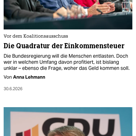
berlin
nord
wahrheit
Vor dem Koalitionsausschuss
verlag
Die Quadratur der Einkommensteuer
verlag
Die Bundesregierung will die Menschen entlasten. Doch
wer in welchem Umfang davon profitiert, ist bislang
veranstaltungen
unklar – ebenso die Frage, woher das Geld kommen soll.
shop
Von
Anna Lehmann
fragen & hilfe
30.6.2026
unterstützen
abo
genossenschaft