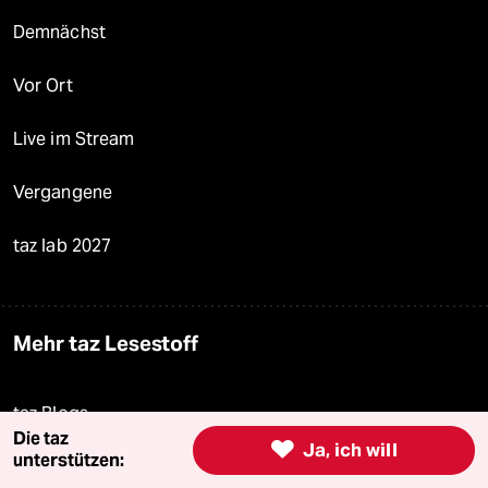
Demnächst
Vor Ort
Live im Stream
Vergangene
taz lab 2027
Mehr taz Lesestoff
taz Blogs
Die taz

Ja, ich will
unterstützen:
taz FUTURZWEI