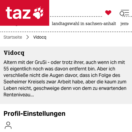

taz zahl ich
niedrigwasser
rente
landtagswahl in sachsen-anhalt
jeme

taz zahl ich
Startseite
Vidocq
taz zahl ich
Vidocq
themen
Altern mit der GruSi - oder trotz ihrer, auch wenn ich mit
politik
55 eigentlich noch was davon entfernt bin. Aber ich
verschließe nicht die Augen davor, dass ich Folge des
öko
Seeheimer Kreisels zwar Arbeit habe, aber die kaum zum
Leben reicht, geschweige denn von dem zu erwartenden
gesellschaft
Renteniveau...
kultur
Profil-Einstellungen
sport