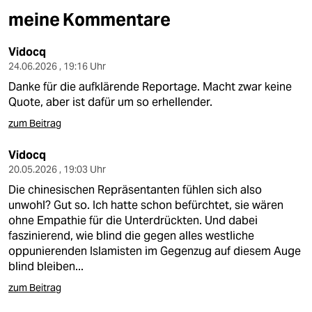
berlin
meine Kommentare
nord
Vidocq
wahrheit
24.06.2026 , 19:16 Uhr
Danke für die aufklärende Reportage. Macht zwar keine
verlag
Quote, aber ist dafür um so erhellender.
verlag
zum Beitrag
veranstaltungen
Vidocq
20.05.2026 , 19:03 Uhr
shop
Die chinesischen Repräsentanten fühlen sich also
fragen & hilfe
unwohl? Gut so. Ich hatte schon befürchtet, sie wären
ohne Empathie für die Unterdrückten. Und dabei
unterstützen
faszinierend, wie blind die gegen alles westliche
oppunierenden Islamisten im Gegenzug auf diesem Auge
abo
blind bleiben...
genossenschaft
zum Beitrag