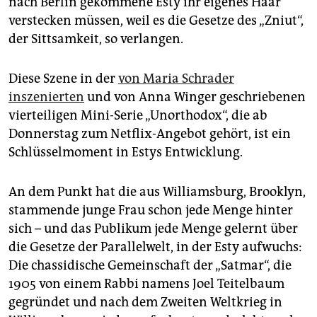
nach Berlin gekommene Esty ihr eigenes Haar
epaper login
verstecken müssen, weil es die Gesetze des „Zniut“,
der Sittsamkeit, so verlangen.
Diese Szene in der
von Maria Schrader
inszenierten
und von Anna Winger geschriebenen
vierteiligen Mini-Serie „Unorthodox“, die ab
Donnerstag zum Netflix-Angebot gehört, ist ein
Schlüsselmoment in Estys Entwicklung.
An dem Punkt hat die aus Williamsburg, Brooklyn,
stammende junge Frau schon jede Menge hinter
sich – und das Publikum jede Menge gelernt über
die Gesetze der Parallelwelt, in der Esty aufwuchs:
Die chassidische Gemeinschaft der „Satmar“, die
1905 von einem Rabbi namens Joel Teitelbaum
gegründet und nach dem Zweiten Weltkrieg in