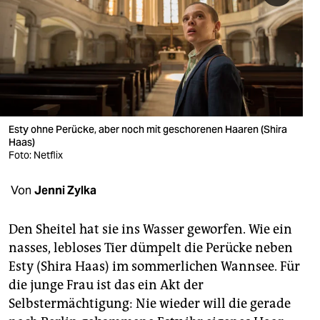
berlin
nord
wahrheit
verlag
verlag
Esty ohne Perücke, aber noch mit geschorenen Haaren (Shira
Haas)
veranstaltungen
Foto: Netflix
shop
Von
Jenni Zylka
fragen & hilfe
Den Sheitel hat sie ins Wasser geworfen. Wie ein
unterstützen
nasses, lebloses Tier dümpelt die Perücke neben
Esty (Shira Haas) im sommerlichen Wannsee. Für
abo
die junge Frau ist das ein Akt der
genossenschaft
Selbstermächtigung: Nie wieder will die gerade