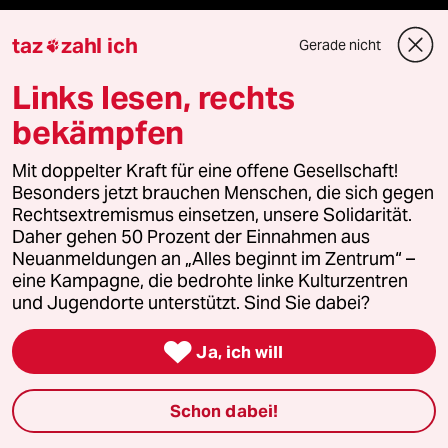
fernverbindung
taz
zahl ich
Gerade nicht

Links lesen, rechts
klima update°
bekämpfen
Mauerecho
Mit doppelter Kraft für eine offene Gesellschaft!
Freie Rede
Besonders jetzt brauchen Menschen, die sich gegen
Rechtsextremismus einsetzen, unsere Solidarität.
reingehen
Daher gehen 50 Prozent der Einnahmen aus
Neuanmeldungen an „Alles beginnt im Zentrum“ –
eine Kampagne, die bedrohte linke Kulturzentren
und Jugendorte unterstützt. Sind Sie dabei?
Newsletter

Ja, ich will
team zukunft
Schon dabei!
taz frisch