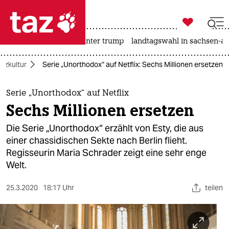

taz zahl ich
nahost-konflikt
usa unter trump
landtagswahl in sachsen-an

taz zahl ich
tzkultur
Serie „Unorthodox“ auf Netflix: Sechs Millionen ersetzen
taz zahl ich
themen
Serie „Unorthodox“ auf Netflix
Sechs Millionen ersetzen
politik
Die Serie „Unorthodox“ erzählt von Esty, die aus
öko
einer chassidischen Sekte nach Berlin flieht.
Regisseurin Maria Schrader zeigt eine sehr enge
gesellschaft
Welt.
kultur
25.3.2020
18:17 Uhr
teilen
sport