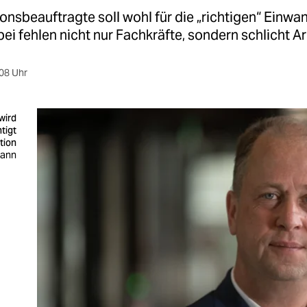
onsbeauftragte soll wohl für die „richtigen“ Ein­wan­
ei fehlen nicht nur Fachkräfte, sondern schlicht Ar
08 Uhr
wird
tigt
tion
mann