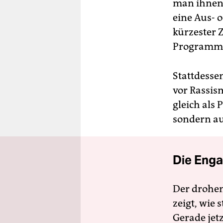
man ihnen 
eine Aus- 
kürzester Z
Programmie
Stattdesse
vor Rassis
gleich als
sondern au
Die Enga
Der drohe
zeigt, wie
Gerade jet