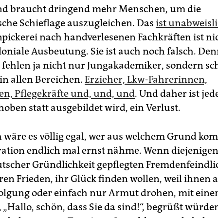
nd braucht dringend mehr Menschen, um die
che Schieflage auszugleichen. Das
ist unabweisl
npickerei nach handverlesenen Fachkräften ist ni
loniale Ausbeutung. Sie ist auch noch falsch. De
h fehlen ja nicht nur Jungakademiker, sondern sc
n allen Bereichen.
Erzieher, Lkw-Fahrerinnen,
en, Pflegekräfte und, und, und
. Und daher ist je
oben statt ausgebildet wird, ein Verlust.
h wäre es völlig egal, wer aus welchem Grund ko
ation endlich mal ernst nähme. Wenn diejenigen,
utscher Gründlichkeit gepflegten Fremdenfeindlic
hren Frieden, ihr Glück finden wollen, weil ihnen
folgung oder einfach nur Armut drohen, mit ein
, „Hallo, schön, dass Sie da sind!“, begrüßt würd