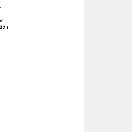
r
in
tion