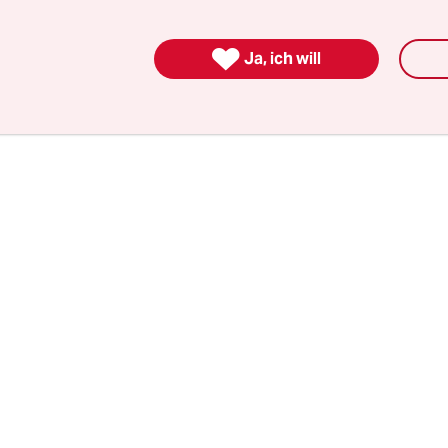
 Regierung sein? Man möchte nur noch gepflegt i
 beißen.

Ja, ich will