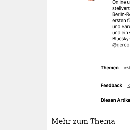
Online u
stellver
Berlin-R
ersten f
und Bar
und ein
Bluesky
@gereon
Themen
#M
Feedback
K
Diesen Artikel
Mehr zum Thema