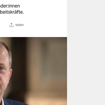
de­r:in­nen
beitskräfte.
teilen