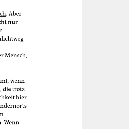
ich
. Aber
cht nur
nn
hlichtweg
der Mensch,
mmt, wenn
 die trotz
hkeit hier
 andernorts
em
en. Wenn