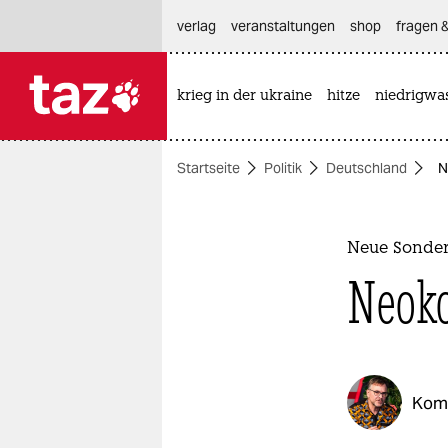
hautnavigation anspringen
hauptinhalt anspringen
footer anspringen
verlag
veranstaltungen
shop
fragen &
krieg in der ukraine
hitze
niedrigwa

taz zahl ich
taz zahl ich
Startseite
Politik
Deutschland
N
themen
politik
Neue Sonder
öko
Neoko
gesellschaft
kultur
Kom
sport