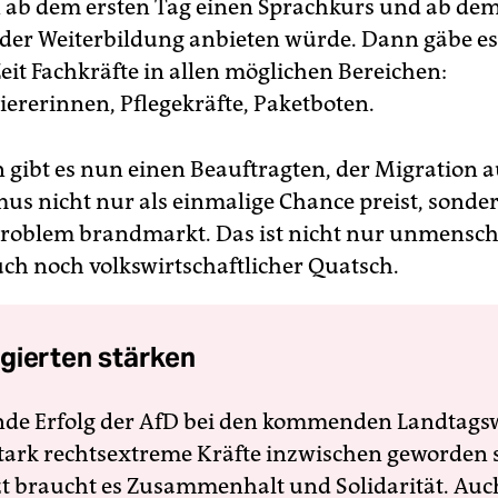
ab dem ersten Tag einen Sprachkurs und ab dem
oder Weiterbildung anbieten würde. Dann gäbe e
eit Fachkräfte in allen möglichen Bereichen:
rerinnen, Pflegekräfte, Paketboten.
n gibt es nun einen Beauftragten, der Migration 
mus nicht nur als einmalige Chance preist, sonde
 Problem brandmarkt. Das ist nicht nur unmensch
ch noch volkswirtschaftlicher Quatsch.
gierten stärken
nde Erfolg der AfD bei den kommenden Landtags
 stark rechtsextreme Kräfte inzwischen geworden 
zt braucht es Zusammenhalt und Solidarität. Auc