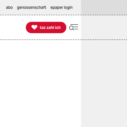
abo
genossenschaft
epaper login

taz zahl ich
taz zahl ich