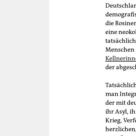
Deutschla
demografis
die Rosine
eine neoko
tatsächlic
Menschen i
Kellnerinn
der abgesch
Tatsächlic
man Integr
der mit de
ihr Asyl, i
Krieg, Ver
herzlichen