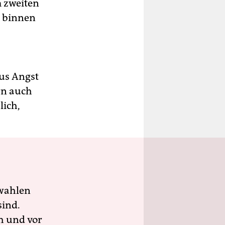
 zweiten
s binnen
aus Angst
rn auch
lich,
wahlen
sind.
h und vor