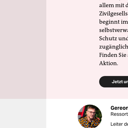
allem mit d
Zivilgesell
beginnt im
selbstverw
Schutz und 
zugänglich
Finden Sie
Aktion.
Jetzt u
Gereo
Ressort
Leiter d