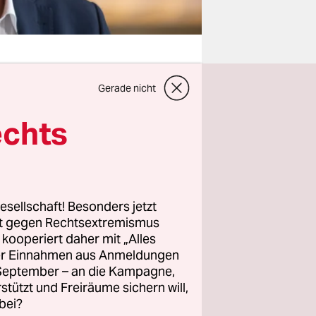
Gerade nicht
echts
amp (FDP),
oll sich im
rum
nd auch
esellschaft! Besonders jetzt
rt gegen Rechtsextremismus
z kooperiert daher mit „Alles
unseren
ller Einnahmen aus Anmeldungen
n mit
. September – an die Kampagne,
rstützt und Freiräume sichern will,
hme
bei?
ühlt