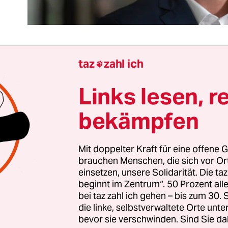
taz
zahl ich

 Bundesregierung bekommt im neuen Jahr
einen
Links lesen, r
nderbevollmächtigten für Migration
. Joachim St
nst Integrationsminister in Nordrhein-Westfalen, s
bekämpfen
on SPD-Bundesinnenministerin Nancy Faeser da
dass Einwanderung in unser schönes Deutschla
Mit doppelter Kraft für eine offene G
dnet passiert.
brauchen Menschen, die sich vor O
einsetzen, unsere Solidarität. Die ta
räfte aus fernen Ländern einreisen dürfen, um 
beginnt im Zentrum“. 50 Prozent a
zu sichern. Aber natürlich auch, dass Abkomme
bei taz zahl ich gehen – bis zum 30
die linke, selbstverwaltete Orte unte
ländern abgeschlossen werden – zwecks Rückna
bevor sie verschwinden. Sind Sie da
 Asylbewerber. Das soll der Fortschritt einer gef