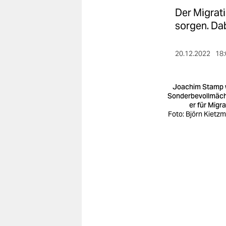
berlin
Der Migrati
nord
sorgen. Dab
wahrheit
20.12.2022
18:
verlag
Joachim Stamp 
verlag
Sonderbevollmäch
er für Migra
veranstaltungen
Foto: Björn Kietz
shop
fragen & hilfe
unterstützen
abo
genossenschaft