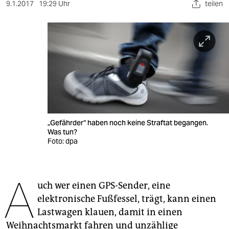
berlin
9.1.2017
19:29 Uhr
teilen
nord
wahrheit
verlag
verlag
veranstaltungen
„Gefährder“ haben noch keine Straftat begangen.
shop
Was tun?
Foto: dpa
fragen & hilfe
unterstützen
A
uch wer einen GPS-Sender, eine
abo
elektronische Fußfessel, trägt, kann einen
genossenschaft
Lastwagen klauen, damit in einen
Weihnachtsmarkt fahren und unzählige