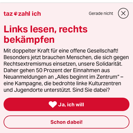
Vergessen wir auch nicht, daß solche Mittel
taz
zahl ich
Gerade nicht

und Methoden mit der Zeit einreißen und
ausgedehnt werden könnten. Wer bestimmt,
Links lesen, rechts
wer ein "Gefährder" ist? Was ist in zehn oder
bekämpfen
zwanzig Jahren? Reicht es dann aus, Muslim zu
sein, um so ein Ding verpaßt zu kriegen?
Werden wir irgendwann alle gechipt wie
Mit doppelter Kraft für eine offene Gesellschaft!
Haustiere, zwecks leichterer Überwachung?
Besonders jetzt brauchen Menschen, die sich gegen
Rechtsextremismus einsetzen, unsere Solidarität.
Absolute Sicherheit gibt es schlichtweg nicht.
Daher gehen 50 Prozent der Einnahmen aus
Sie ist eine Illusion, mit der man nicht
Neuanmeldungen an „Alles beginnt im Zentrum“ –
argumentieren kann. GPS-Fußfesseln sind ein
eine Kampagne, die bedrohte linke Kulturzentren
Vorschlag, der reiner Panik und reinem
und Jugendorte unterstützt. Sind Sie dabei?
politischen Aktionismus im Wahljahr
entspringt.

Ja, ich will
Bin ebenfalls leicht entsetzt, sowas in der taz
zu lesen.
Schon dabei!