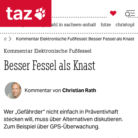

taz zahl ich
iran-krieg
landtagswahl in sachsen-anhalt
hitze
christophe

taz zahl ich
and
Kommentar Elektronische Fußfessel: Besser Fessel als Knast
taz zahl ich
Kommentar Elektronische Fußfessel
themen
Besser Fessel als Knast
politik
öko
Kommentar von
Christian Rath
gesellschaft
kultur
Wer „Gefährder“ nicht einfach in Präventivhaft
stecken will, muss über Alternativen diskutieren.
sport
Zum Beispiel über GPS-Überwachung.