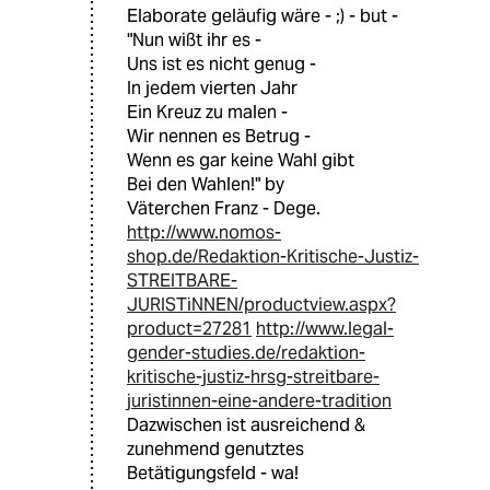
Elaborate geläufig wäre - ;) - but -
"Nun wißt ihr es -
Uns ist es nicht genug -
In jedem vierten Jahr
Ein Kreuz zu malen -
Wir nennen es Betrug -
Wenn es gar keine Wahl gibt
Bei den Wahlen!" by
Väterchen Franz - Dege.
http://www.nomos-
shop.de/Redaktion-Kritische-Justiz-
STREITBARE-
JURISTiNNEN/productview.aspx?
product=27281
http://www.legal-
gender-studies.de/redaktion-
kritische-justiz-hrsg-streitbare-
juristinnen-eine-andere-tradition
Dazwischen ist ausreichend &
zunehmend genutztes
Betätigungsfeld - wa!