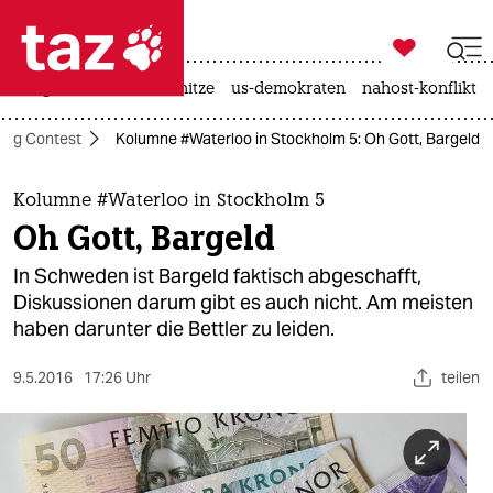

taz zahl ich
krieg in der ukraine
hitze
us-demokraten
nahost-konflikt

taz zahl ich
ong Contest
Kolumne #Waterloo in Stockholm 5: Oh Gott, Bargeld
taz zahl ich
themen
Kolumne #Waterloo in Stockholm 5
Oh Gott, Bargeld
politik
In Schweden ist Bargeld faktisch abgeschafft,
öko
Diskussionen darum gibt es auch nicht. Am meisten
haben darunter die Bettler zu leiden.
gesellschaft
9.5.2016
17:26 Uhr
teilen
kultur
sport