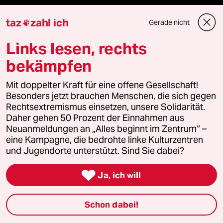
Kultur
taz
zahl ich
Gerade nicht

Links lesen, rechts
Sport
bekämpfen
Berlin
Mit doppelter Kraft für eine offene Gesellschaft!
Nord
Besonders jetzt brauchen Menschen, die sich gegen
Rechtsextremismus einsetzen, unsere Solidarität.
Daher gehen 50 Prozent der Einnahmen aus
Wahrheit
Neuanmeldungen an „Alles beginnt im Zentrum“ –
eine Kampagne, die bedrohte linke Kulturzentren
und Jugendorte unterstützt. Sind Sie dabei?
Themen

Ja, ich will
Krieg in der Ukraine
Schon dabei!
Hitze