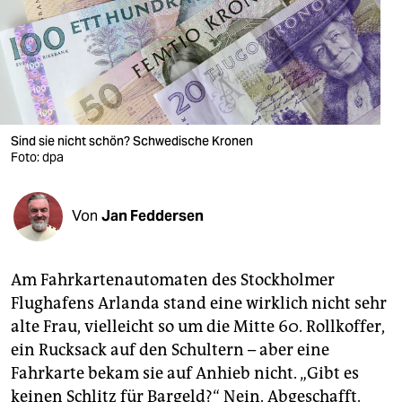
berlin
nord
wahrheit
verlag
Sind sie nicht schön? Schwedische Kronen
Foto: dpa
verlag
veranstaltungen
Von
Jan Feddersen
shop
fragen & hilfe
Am Fahrkartenautomaten des Stockholmer
unterstützen
Flughafens Arlanda stand eine wirklich nicht sehr
alte Frau, vielleicht so um die Mitte 60. Rollkoffer,
abo
ein Rucksack auf den Schultern – aber eine
genossenschaft
Fahrkarte bekam sie auf Anhieb nicht. „Gibt es
keinen Schlitz für Bargeld?“ Nein. Abgeschafft.