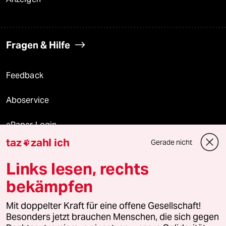
Fragen & Hilfe
Feedback
Aboservice
ePaper Login
taz
zahl ich
Gerade nicht

Downloads für Abonnierende
Links lesen, rechts
bekämpfen
© 2026 taz Verlags und Vertriebs GmbH
Alle Rechte vorbehalten. Bei rechtlichen Fragen oder für Genehmigungen
Mit doppelter Kraft für eine offene Gesellschaft!
wenden Sie sich bitte an
lizenzen@taz.de
Besonders jetzt brauchen Menschen, die sich gegen