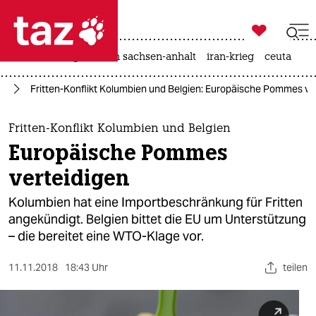

taz zahl ich
hitze
landtagswahl in sachsen-anhalt
iran-krieg
ceuta

taz zahl ich
ie
Fritten-Konflikt Kolumbien und Belgien: Europäische Pommes ve
taz zahl ich
themen
Fritten-Konflikt Kolumbien und Belgien
Europäische Pommes
politik
verteidigen
öko
Kolumbien hat eine Importbeschränkung für Fritten
angekündigt. Belgien bittet die EU um Unterstützung
gesellschaft
– die bereitet eine WTO-Klage vor.
kultur
11.11.2018
18:43 Uhr
teilen
sport