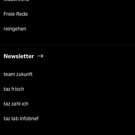
Freie Rede
reingehen
Newsletter
team zukunft
taz frisch
taz zahl ich
taz lab Infobrief