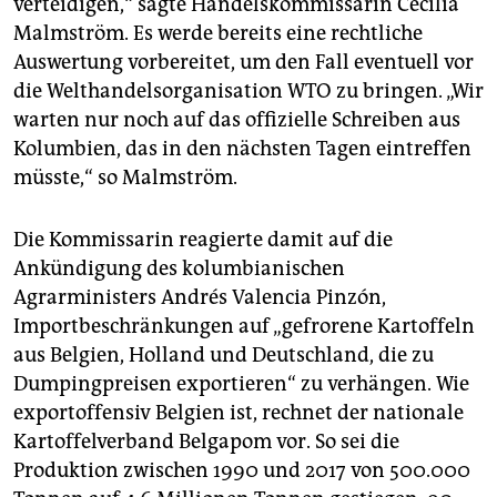
verteidigen,“ sagte Handelskommissarin Cecilia
epaper login
Malmström. Es werde bereits eine rechtliche
Auswertung vorbereitet, um den Fall eventuell vor
die Welthandelsorganisation WTO zu bringen. „Wir
warten nur noch auf das offizielle Schreiben aus
Kolumbien, das in den nächsten Tagen eintreffen
müsste,“ so Malmström.
Die Kommissarin reagierte damit auf die
Ankündigung des kolumbianischen
Agrarministers Andrés Valencia Pinzón,
Importbeschränkungen auf „gefrorene Kartoffeln
aus Belgien, Holland und Deutschland, die zu
Dumpingpreisen exportieren“ zu verhängen. Wie
exportoffensiv Belgien ist, rechnet der nationale
Kartoffelverband Belgapom vor. So sei die
Produktion zwischen 1990 und 2017 von 500.000