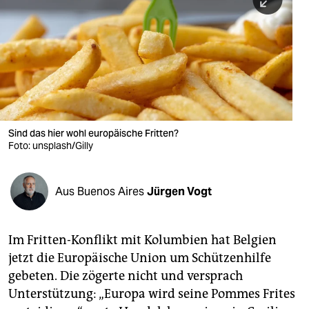
berlin
nord
wahrheit
verlag
verlag
Sind das hier wohl europäische Fritten?
Foto: unsplash/Gilly
veranstaltungen
shop
Aus Buenos Aires
Jürgen Vogt
fragen & hilfe
unterstützen
Im Fritten-Konflikt mit Kolumbien hat Belgien
jetzt die Europäische Union um Schützenhilfe
abo
gebeten. Die zögerte nicht und versprach
genossenschaft
Unterstützung: „Europa wird seine Pommes Frites