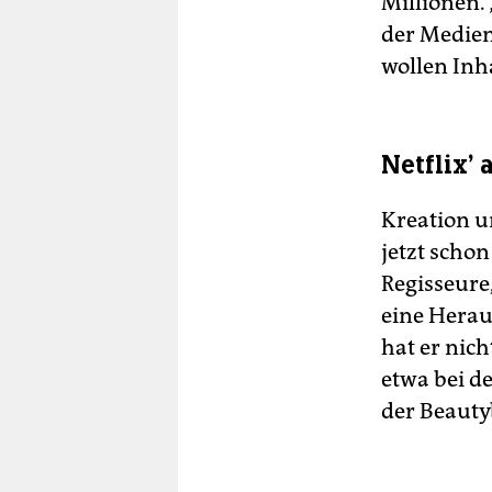
Millionen. 
der Medien
wollen Inha
Netflix'
Kreation u
jetzt scho
Regisseure
eine Herau
hat er nich
etwa bei d
der Beauty