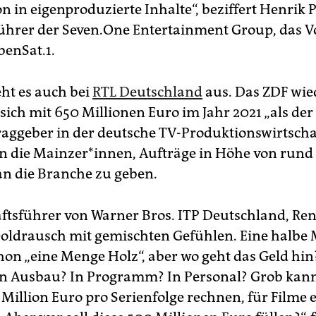
n in eigenproduzierte Inhalte“, beziffert Henrik P
ührer der Seven.One Entertainment Group, das 
benSat.1.
eht es auch bei
RTL Deutschland
aus. Das ZDF wi
sich mit 650 Millionen Euro im Jahr 2021 „als der
raggeber in der deutsche TV-Produktionswirtschaf
n die Main­ze­r*in­nen, Aufträge in Höhe von rund
an die Branche zu geben.
ftsführer von Warner Bros. ITP Deutschland, Re
Goldrausch mit gemischten Gefühlen. Eine halbe 
chon „eine Menge Holz“, aber wo geht das Geld hin
en Ausbau? In Programm? In Personal? Grob ka
 Million Euro pro Serienfolge rechnen, für Filme 