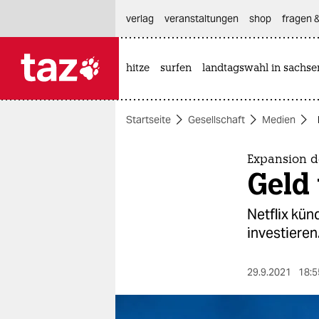
hautnavigation anspringen
hauptinhalt anspringen
footer anspringen
verlag
veranstaltungen
shop
fragen &
hitze
surfen
landtagswahl in sachse

taz zahl ich
taz zahl ich
Startseite
Gesellschaft
Medien
themen
politik
Expansion d
Geld
öko
Netflix kün
gesellschaft
investiere
kultur
29.9.2021
18:5
sport