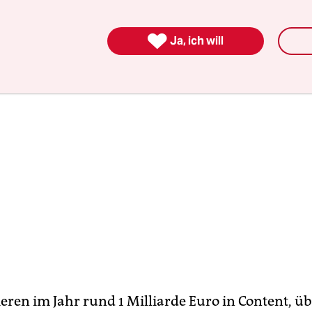
n.

Ja, ich will
ieren im Jahr rund 1 Milliarde Euro in Content, üb