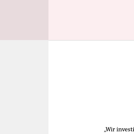
und müsse
„Wir invest