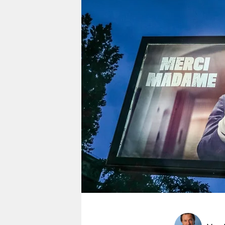
berlin
nord
wahrheit
verlag
verlag
veranstaltungen
shop
fragen & hilfe
unterstützen
abo
genossenschaft