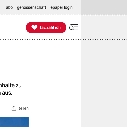
abo
genossenschaft
epaper login

taz zahl ich
taz zahl ich
nhalte zu
 aus.
teilen