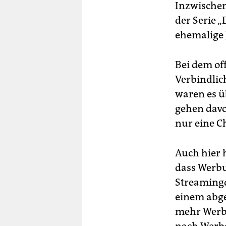
Inzwischen
der Serie 
ehemalige 
Bei dem of
Verbindli
waren es üb
gehen davo
nur eine C
Auch hier 
dass Werbu
Streamingd
einem abge
mehr Werbu