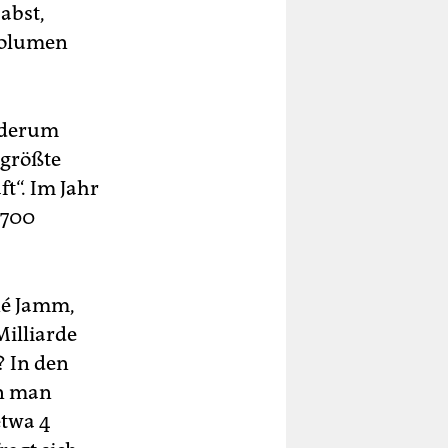
abst,
Volumen
ederum
 größte
t“. Im Jahr
 700
né Jamm,
Milliarde
? In den
nn man
etwa 4