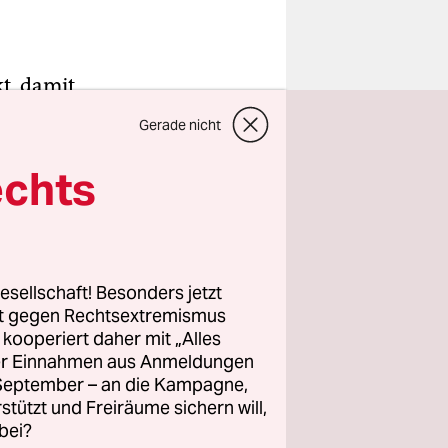
t, damit
en? Für
Gerade nicht
ember die
Jahren 500
echts
ohlockt die
tte Netflix
.
esellschaft! Besonders jetzt
rt gegen Rechtsextremismus
dere
z kooperiert daher mit „Alles
ahlende
ller Einnahmen aus Anmeldungen
geln. Dazu
. September – an die Kampagne,
de
rstützt und Freiräume sichern will,
bei?
len wollen