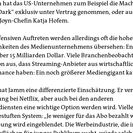
 hat das US-Unternehmen zum Beispiel die Ma­ch
„Dark“ exklusiv unter Vertrag genommen, oder au
Joyn-Chefin Katja Hofem.
fensiven Auftreten werden allerdings oft die hoh
chkeiten des Medienunternehmens übersehen: E
er 15 Milliarden Dollar. Viele Bran­chen­be­ob­ach­t
n aus, dass Streaming-Anbieter aus wirtschaftlic
hance haben: Ein noch größerer Mediengigant kau
hat Jamm eine differenzierte Einschätzung. Er ve
ng bei Net­flix, aber auch bei den anderen
iensten eine wichtige Option werden wird. Vielle
stuften System: „Je weniger für das Abo bezahlt w
ng wird eingeblendet. Die Werbeindustrie, die i