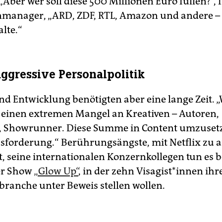
„Aber wer soll diese 500 Millionen Euro füllen?“, f
manager, „ARD, ZDF, RTL, Amazon und andere – s
lte.“
 aggressive Personalpolitik
nd Entwicklung benötigten aber eine lange Zeit. 
n einen extremen Mangel an Kreativen – Autoren,
, Showrunner. Diese Summe in Content umzusetz
sforderung.“ Berührungsängste, mit Netflix zu a
t, seine internationalen Konzernkollegen tun es b
er Show
„Glow Up“
, in der zehn Vi­sa­gis­t*in­nen ih
branche unter Beweis stellen wollen.