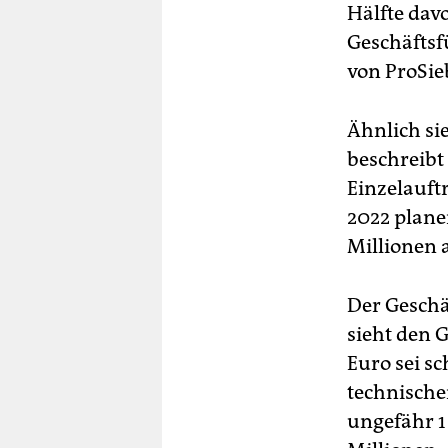
Hälfte davo
Geschäftsf
von ProSie
Ähnlich si
beschreibt 
Einzelauft
2022 plane
Millionen 
Der Geschä
sieht den 
Euro sei s
technisch
ungefähr 1