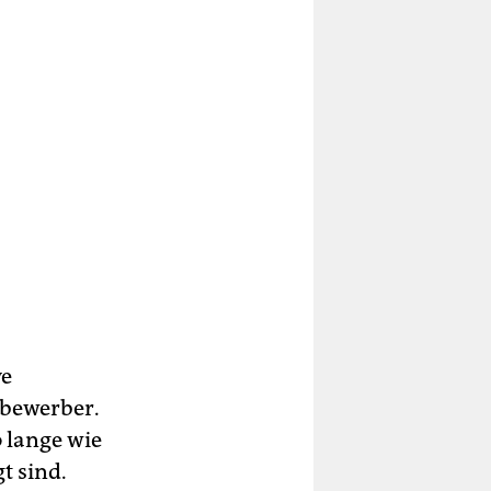
ve
tbewerber.
 lange wie
t sind.