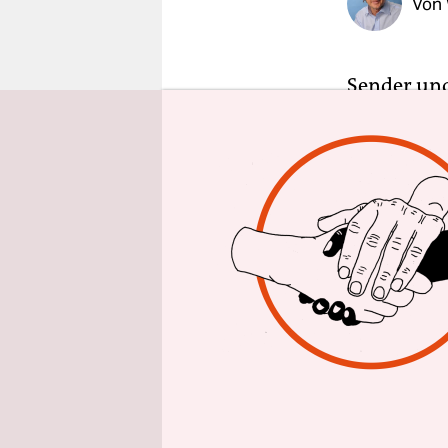
Von
epaper login
Sender und
neue Inhal
Furore sor
Ankündigu
Millionen E
Medienbran
mehr als 2
Aber die K
Videoporta
Kundschaft
kommen tra
verändernd