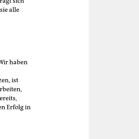
ragt sich
ie alle
„Wir haben
en, ist
rbeiten,
ereits,
ren Erfolg in