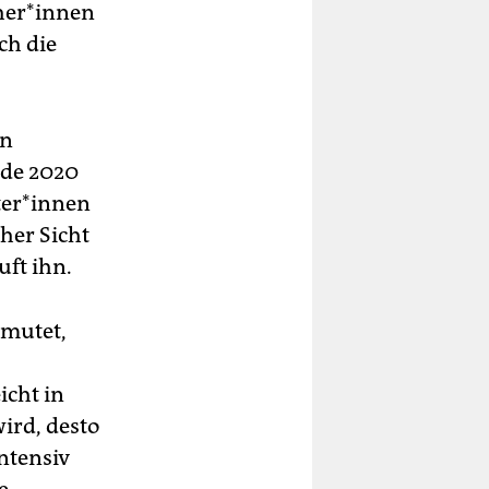
e­r*in­nen
ch die
en
nde 2020
e­r*in­nen
her Sicht
ft ihn.
rmutet,
icht in
ird, desto
ntensiv