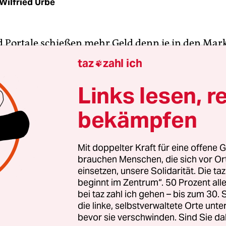
Wilfried Urbe
 Portale schießen mehr Geld denn je in den Mark
te entstehen können. Wer soll das alles produzier
taz
zahl ich

gte in den deutschsprachigen Ländern Mitte Sept
ng von Netflix,
genau hier in den nächsten drei 
Links lesen, r
uro für lokale Inhalte zu investieren
. Offiziell fr
bekämpfen
che darüber. In den vergangenen drei Jahren ha
50 Millionen Euro für 40 eigene Titel aufgewendet
Mit doppelter Kraft für eine offene G
brauchen Menschen, die sich vor O
onkurrenz schläft nicht: Disney, Amazon und an
einsetzen, unsere Solidarität. Die ta
le geben mehr denn je aus, um Inhalte für die z
beginnt im Zentrum“. 50 Prozent a
 zu produzieren und die Konkurrenz zu überflü
bei taz zahl ich gehen – bis zum 30
ditionelle Anbieter, die angesichts des sich rapi
die linke, selbstverwaltete Orte unte
bevor sie verschwinden. Sind Sie da
en Medienkonsums ihre eigene Strategie umstel