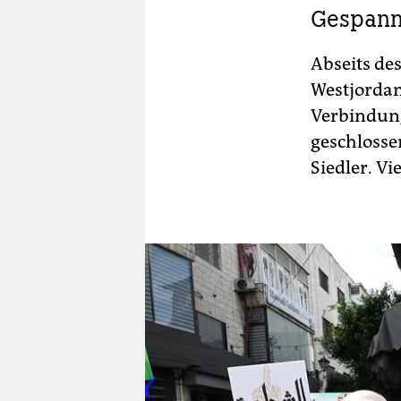
Gespannt
Abseits des
Westjordan
Verbindung
geschlossen
Siedler. V