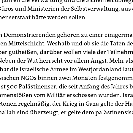
 Jahren die Verwaltung und die Sicherheit oblieg
 Büros und Ministerien der Selbstverwaltung, aus
nenserstaat hätte werden sollen.
n Demonstrierenden gehören zu einer einigerm
rten Mittelschicht. Weshalb und ob sie die Taten 
ber gutheißen, darüber wollen viele der Teilnehm
Neben der Wut herrscht vor allem Angst. Mehr al
at die israelische Armee im Westjordanland lau
nsischen NGOs binnen zwei Monaten festgenomm
t 500 Palästinenser, die seit Anfang des Jahres b
enstößen vom Militär erschossen wurden. Isra
etonen regelmäßig, der Krieg in Gaza gelte der H
mallah sind überzeugt, er gelte dem palästinensis