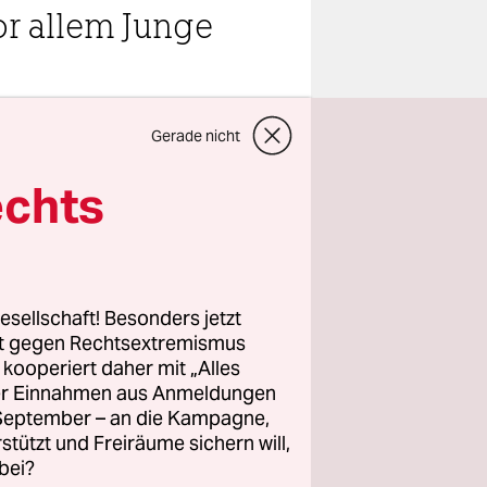
or allem Junge
teilen
Gerade nicht
echts
dem
esellschaft! Besonders jetzt
chen. Auf
rt gegen Rechtsextremismus
z kooperiert daher mit „Alles
r hunderter
ller Einnahmen aus Anmeldungen
r Gazaner,
. September – an die Kampagne,
mallah
rstützt und Freiräume sichern will,
in Ende der
bei?