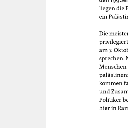
den 1990er
liegen die
ein Palästi
Die meiste
privilegie
am 7. Okto
sprechen. 
Menschen h
palästine
kommen fas
und Zusamm
Politiker b
hier in Ra