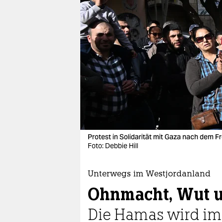
berlin
nord
wahrheit
verlag
verlag
veranstaltungen
shop
Protest in Solidarität mit Gaza nach dem 
fragen & hilfe
Foto: Debbie Hill
unterstützen
Unterwegs im Westjordanland
abo
Ohnmacht, Wut u
genossenschaft
Die Hamas wird im