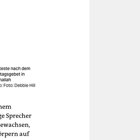
teste nach dem
itagsgebet in
allah
: Fo­to:­ Debbie Hill
inem
ge Sprecher
fgewachsen,
Körpern auf