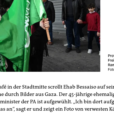
Pro
Fre
Ram
Foto
fé in der Stadtmitte scrollt Ehab Bessaiso auf se
 durch Bilder aus Gaza. Der 45-jährige ehemali
minister der PA ist aufgewühlt. „Ich bin dort au
as an“, sagt er und zeigt ein Foto von verwesten 