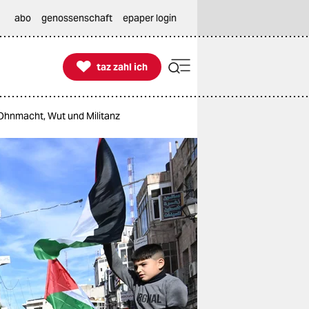
abo
genossenschaft
epaper login

taz zahl ich
taz zahl ich
Ohnmacht, Wut und Militanz