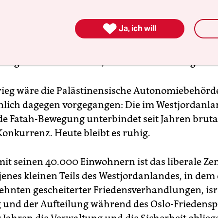
en Angriffe – und der Besatzung: „Kein Kompromis
er Land“, rufen sie. Und: „Danke, danke, oh Kassa

Ja, ich will
r Kassam-Brigaden, des militärischen Arms der
chen Hamas. Zwischen den palästinensischen Fah
atz geschwenkt werden, wehen auch deren grüne
ieg wäre die Palästinensische Autonomiebehörde
lich dagegen vorgegangen: Die im Westjordanl
e Fatah-Bewegung unterbindet seit Jahren brutal
Konkurrenz. Heute bleibt es ruhig.
it seinen 40.000 Einwohnern ist das liberale Z
jenes kleinen Teils des Westjordanlandes, in dem
ehnten gescheiterter Friedensverhandlungen, isr
 und der Aufteilung während des Oslo-Friedensp