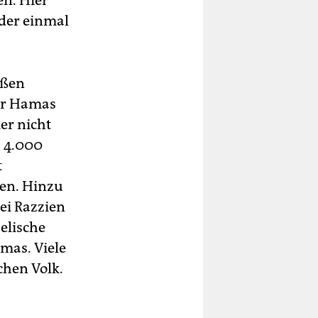
en. Hier
 der einmal
aßen
der Hamas
er nicht
s 4.000
t
en. Hinzu
ei Razzien
elische
amas. Viele
chen Volk.