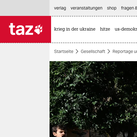
hautnavigation anspringen
hauptinhalt anspringen
footer anspringen
verlag
veranstaltungen
shop
fragen &
krieg in der ukraine
hitze
us-demokr

taz zahl ich
taz zahl ich
Startseite
Gesellschaft
Reportage u
themen
politik
öko
gesellschaft
kultur
sport