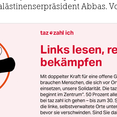
Palästinenserpräsident Abbas. V
taz
zahl ich
3 Uhr

Links lesen, r
Ramallah und Tulkarem
Felix Wellisch
bekämpfen
rz nach dem Freitagsgebet versammeln sich auf 
Mit doppelter Kraft für eine offene G
anara-Platz in Ramallah etwa zweihundert Mens
brauchen Menschen, die sich vor O
einsetzen, unsere Solidarität. Die ta
en Fernsehbildschirmen der Cafés flackern Bilde
beginnt im Zentrum“. 50 Prozent a
fesselter und bis auf die Unterhose ausgezogene
bei taz zahl ich gehen – bis zum 30
n israelischen Soldaten. In den Gesichtern in Ra
die linke, selbstverwaltete Orte unte
ich Trauer und Wut, die Protestierenden fordern e
bevor sie verschwinden. Sind Sie da