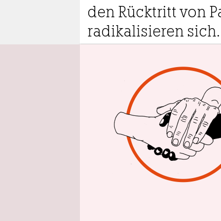
epaper login
den Rücktritt von 
radikalisieren sich.
22.12.2023
7:1
Aus 
K
u
M
d
ge
bewacht vo
spiegeln s