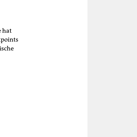
e hat
kpoints
ische