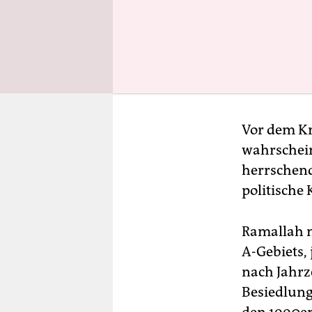
israelisch
wollen uns
Adresse de
islamistis
auf dem Pl
Vor dem Kr
wahrschein
herrschend
politische 
Ramallah m
A-Gebiets, 
nach Jahrz
Besiedlung