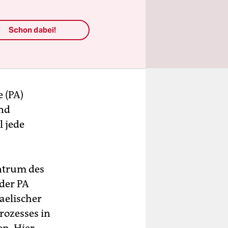
s, wir
m“, an die
Schon dabei!
nen, die
.
 (PA)
and
 jede
entrum des
 der PA
aelischer
rozesses in