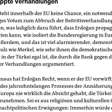
eppte Verhandlungen
teht innerhalb der EU keine Chance, ein notwend
ges Votum zum Abbruch der Beitrittsverhandlun
en, was lediglich dazu führt, dass Erdoğan propa
ten kann, wie isoliert die Bundesregierung in Eu
ußerdem, und das ist viel alarmierender, demons
ulz wie Merkel, wie sehr ihnen die demokratisch
in der Türkei egal ist, die durch die Bank gegen 
er Verhandlungen argumentiert.
naus hat Erdoğan Recht, wenn er der EU vorwirft,
 des jahrzehntelangen Prozesses der Annäherun
uropa nie wirklich die Absicht gehabt, die Türkei 
zunehmen. Sei es aus religiösen und kulturellen
 machtpolitischen Erwägungen: Immerhin würde d