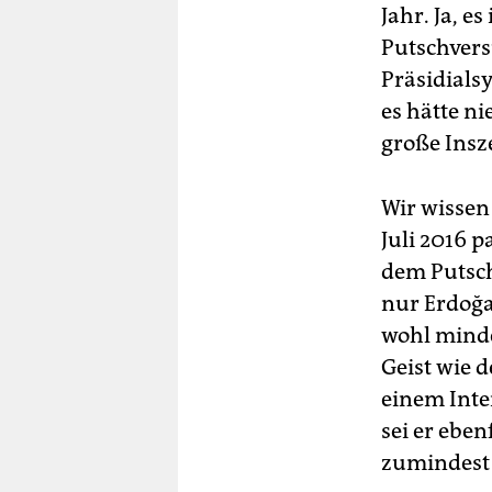
Jahr. Ja, e
Putschvers
Präsidialsy
es hätte ni
große Insz
Wir wissen 
Juli 2016 p
dem Putschv
nur Erdoğa
wohl minde
Geist wie 
einem Inte
sei er ebe
zumindest 