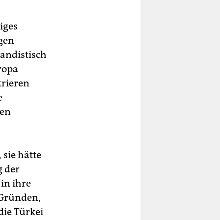
iges
gen
gandistisch
ropa
trieren
e
den
 sie hätte
g der
in ihre
 Gründen,
ie Türkei