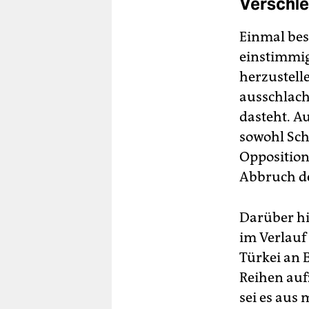
Verschl
Einmal bes
einstimmi
herzustell
ausschlach
dasteht. A
sowohl Sch
Opposition 
Abbruch d
Darüber hi
im Verlauf
Türkei an E
Reihen auf
sei es aus