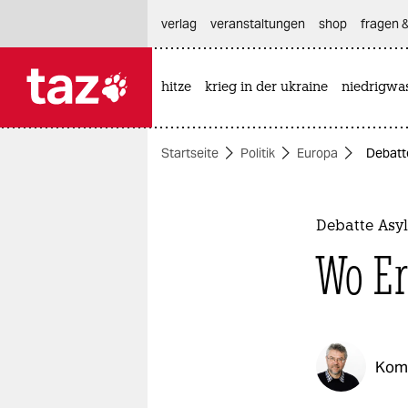
hautnavigation anspringen
hauptinhalt anspringen
footer anspringen
verlag
veranstaltungen
shop
fragen &
hitze
krieg in der ukraine
niedrigwa

taz zahl ich
taz zahl ich
Startseite
Politik
Europa
Debatt
themen
politik
Debatte Asy
öko
Wo Er
gesellschaft
kultur
Kom
sport