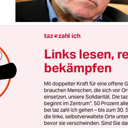
taz
zahl ich

Links lesen, r
anchen Leser in Deutschland mag es sich wie ein
okation anhören, aber es ist trotzdem richtig: Nich
bekämpfen
der türkische Präsident sagt, ist von vornherein f
Deutschland derzeit wohl keinen Politiker, der in 
Mit doppelter Kraft für eine offene G
brauchen Menschen, die sich vor O
Bevölkerung so verhasst ist wie Recep Tayyip Erdo
einsetzen, unsere Solidarität. Die ta
doğan tut alles dafür, sich unbeliebt zu machen, 
beginnt im Zentrum“. 50 Prozent a
seinem zunehmend totalitären Verhalten als Präsi
bei taz zahl ich gehen – bis zum 30
die linke, selbstverwaltete Orte unte
 berechtigt.
bevor sie verschwinden. Sind Sie da