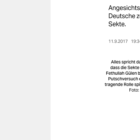
berlin
Angesichts
nord
Deutsche z
Sekte.
wahrheit
verlag
11.9.2017
19:3
verlag
Alles spricht d
veranstaltungen
dass die Sekte
Fethullah Gülen 
Putschversuch 
shop
tragende Rolle spi
Foto:
fragen & hilfe
unterstützen
abo
genossenschaft