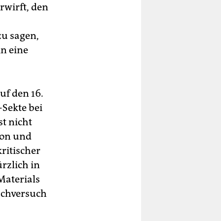
rwirft, den
zu sagen,
in eine
uf den 16.
n-Sekte bei
st nicht
ion und
ritischer
rzlich in
Materials
tschversuch