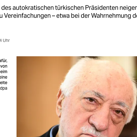
 des autokratischen türkischen Präsidenten neigen
u Vereinfachungen – etwa bei der Wahrnehmung d
4 Uhr
afür,
 von
beim
eine
elte
 dpa