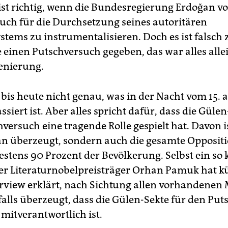
s ist richtig, wenn die Bundesregierung Erdoğan vo
uch für die Durchsetzung seines autoritären
stems zu instrumentalisieren. Doch es ist falsch 
e einen Putschversuch gegeben, das war alles alle
enierung.
bis heute nicht genau, was in der Nacht vom 15. a
assiert ist. Aber alles spricht dafür, dass die Güle
ersuch eine tragende Rolle gespielt hat. Davon i
n überzeugt, sondern auch die gesamte Opposit
stens 90 Prozent der Bevölkerung. Selbst ein so k
der Literaturnobelpreisträger Orhan Pamuk hat kü
rview erklärt, nach Sichtung allen vorhandenen 
nfalls überzeugt, dass die Gülen-Sekte für den Pu
mitverantwortlich ist.