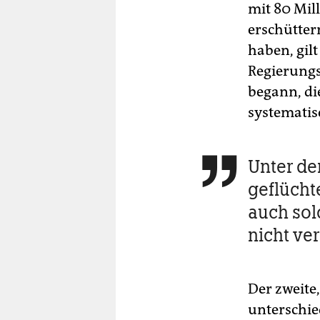
mit 80 Mil
erschütter
haben, gilt
Regierung
begann, di
systematis
Unter de

geflücht
auch sol
nicht ve
Der zweite,
unterschie