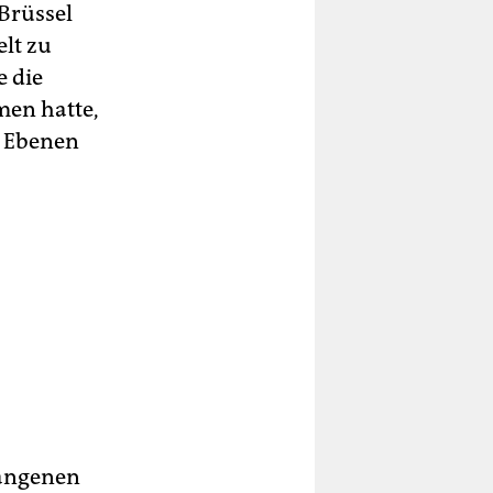
Brüssel
elt zu
e die
en hatte,
n Ebenen
gangenen