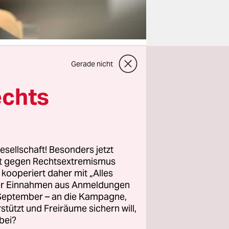
Gerade nicht
echts
e
t alles,
alsch.
weiten
esellschaft! Besonders jetzt
rt gegen Rechtsextremismus
ğan. Es
z kooperiert daher mit „Alles
und die
ller Einnahmen aus Anmeldungen
dent ist
. September – an die Kampagne,
rstützt und Freiräume sichern will,
bei?