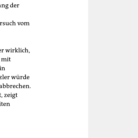
ang der
ersuch vom
r wirklich,
 mit
in
zler würde
 abbrechen.
, zeigt
iten