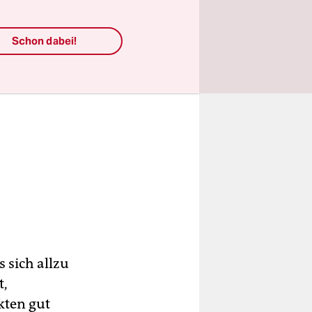
Schon dabei!
 sich allzu
t,
kten gut