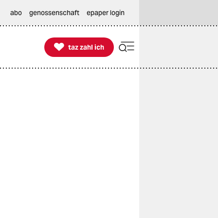
abo
genossenschaft
epaper login

taz zahl ich
taz zahl ich