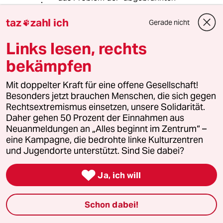
Brennelemente lösen, für die aktuell
ein Endlager mit einer Sicherheit für 1
taz
zahl ich
Gerade nicht

Mio Jahre in der BRD gesucht wird.
Links lesen, rechts
Wenn der DFR fertig erforscht
bekämpfen
werden kann und der praktische
Nachweis erbracht ist, dass er das
Mit doppelter Kraft für eine offene Gesellschaft!
kann, was die Theorie und die
Besonders jetzt brauchen Menschen, die sich gegen
Wissenschaft schon zeigen, dann
Rechtsextremismus einsetzen, unsere Solidarität.
wird kein Endlager mehr für die
Daher gehen 50 Prozent der Einnahmen aus
Wärme-entwickelnden radioaktiven
Neuanmeldungen an „Alles beginnt im Zentrum“ –
Abfälle benötigt.
eine Kampagne, die bedrohte linke Kulturzentren
und Jugendorte unterstützt. Sind Sie dabei?
Das beste Endlager ist - Kein
Endlager.

Ja, ich will
Bernd Schlüter
BS
Schon dabei!
16.03.2020
,
21:35 Uhr