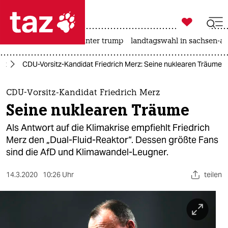

taz zahl ich
nahost-konflikt
usa unter trump
landtagswahl in sachsen-an

taz zahl ich
ft
CDU-Vorsitz-Kandidat Friedrich Merz: Seine nuklearen Träume
taz zahl ich
themen
CDU-Vorsitz-Kandidat Friedrich Merz
Seine nuklearen Träume
politik
Als Antwort auf die Klimakrise empfiehlt Friedrich
öko
Merz den „Dual-Fluid-Reaktor“. Dessen größte Fans
sind die AfD und Klimawandel-Leugner.
gesellschaft
14.3.2020
10:26 Uhr
teilen
kultur
sport