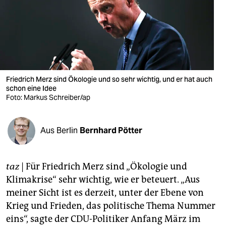
berlin
nord
wahrheit
verlag
Friedrich Merz sind Ökologie und so sehr wichtig, und er hat auch
schon eine Idee
verlag
Foto: Markus Schreiber/ap
veranstaltungen
shop
Aus Berlin
Bernhard Pötter
fragen & hilfe
taz
| Für Friedrich Merz sind „Ökologie und
unterstützen
Klimakrise“ sehr wichtig, wie er beteuert. „Aus
abo
meiner Sicht ist es derzeit, unter der Ebene von
Krieg und Frieden, das politische Thema Nummer
genossenschaft
eins“, sagte der CDU-Politiker Anfang März im