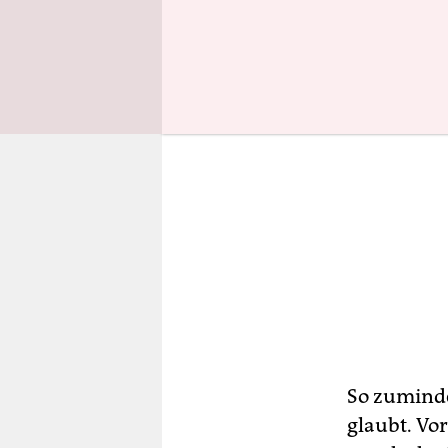
So zuminde
glaubt. Vo