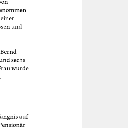
von
z genommen
 einer
assen und
e Bernd
 und sechs
 Frau wurde
.
fängnis auf
 Pensionär