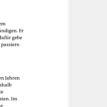
dem
ändigen. Er
dafür gebe
 passiere.
en Jahren
eshalb
te
sien. Im
ne