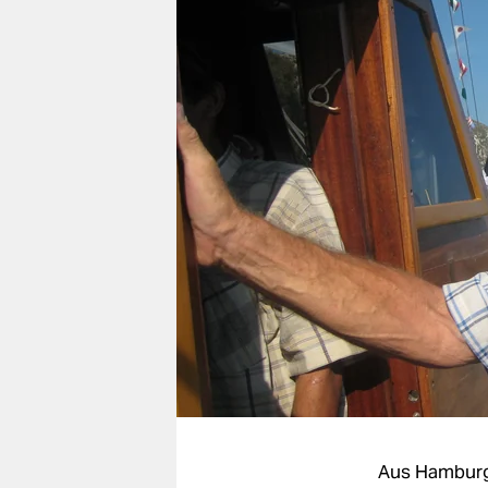
berlin
nord
wahrheit
verlag
verlag
veranstaltungen
shop
fragen & hilfe
unterstützen
abo
genossenschaft
Aus Hambur