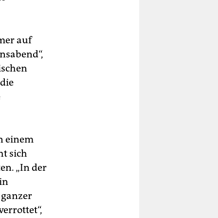
mer auf
ensabend“,
kischen
die
e
in einem
ht sich
en. „In der
in
 ganzer
errottet“,