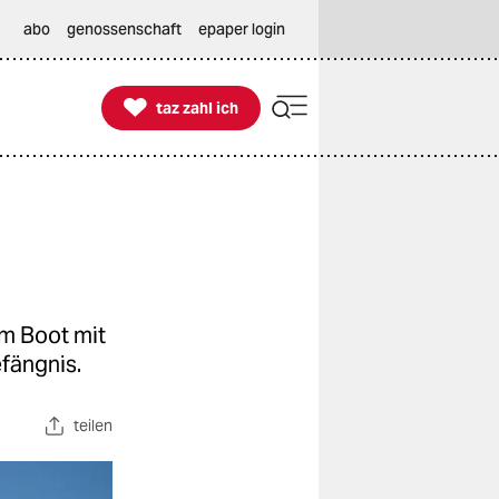
abo
genossenschaft
epaper login

taz zahl ich
taz zahl ich
em Boot mit
efängnis.
teilen