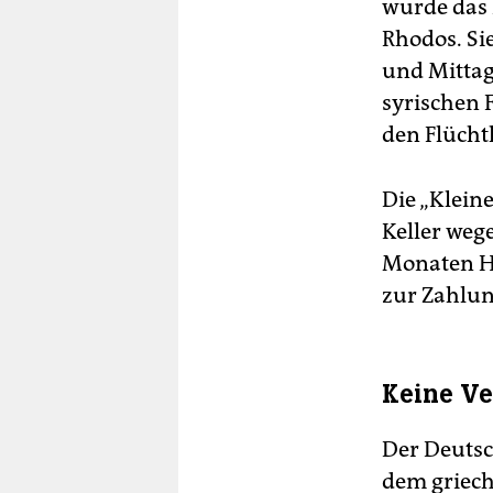
wurde das 
Rhodos. Si
und Mittag
syrischen 
den Flücht
Die „Klein
Keller weg
Monaten Ha
zur Zahlun
Keine Ve
Der Deutsc
dem griech