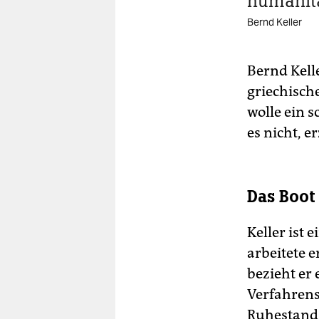
humanit
Bernd Keller
Bernd Kelle
griechisch
wolle ein 
es nicht, e
Das Boot
Keller ist
arbeitete 
bezieht er
Verfahrens
Ruhestand 