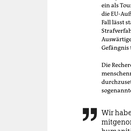
ein als Tou
die EU-Au
Fall lässt
Strafverfa
Auswärtige
Gefängnis 
Die Recher
menschenrec
durchzuse
sogenannte
Wir habe

mitgenom