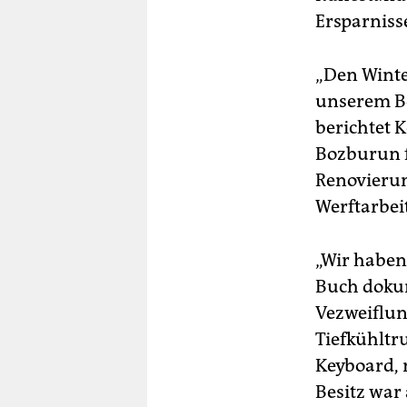
Ersparnisse
„Den Winte
unserem Bo
berichtet K
Bozburun f
Renovierun
Werftarbeit
„Wir haben
Buch dokume
Vezweiflun
Tiefkühltr
Keyboard, 
Besitz war 