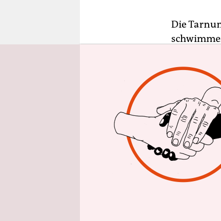
epaper login
Die Tarnun
schwimmend
selbstgema
Mikrowelle
genannten 
Bodrum und
hübschere
Die Besitz
stammende 
Touristen. 
auf dem 21
Papiere vo
schmuggel