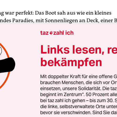
g war perfekt: Das Boot sah aus wie ein kleines
es Paradies, mit Sonnenliegen an Deck, einer B
chter Liköre, einer großzügig ausgestatteten Kü
taz
zahl ich

 bis Tiefkühltruhe und einem Jacuzzi. Solche „Gu
Holzschiffe sind an der türkischen Riviera zwisc
Links lesen, r
 Marmaris sehr beliebt. Und die „Dolce Vita“ ist
bekämpfen
n Exemplare.
er, der Deutsche Bernd Keller und seine von den P
Mit doppelter Kraft für eine offene G
Frau Godelia, sahen auf ihrem Boot aus wie Kli
brauchen Menschen, die sich vor O
einsetzen, unsere Solidarität. Die ta
In Wahrheit jedoch waren sie professionelle Schle
beginnt im Zentrum“. 50 Prozent a
 Meter langem Schiff um des Profits willen Migr
bei taz zahl ich gehen – bis zum 30
n der Türkei zu den nahen griechischen Ägäisins
die linke, selbstverwaltete Orte unte
ten.
bevor sie verschwinden. Sind Sie da