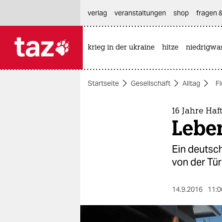
hautnavigation anspringen
hauptinhalt anspringen
footer anspringen
verlag
veranstaltungen
shop
fragen &
krieg in der ukraine
hitze
niedrigwa

taz zahl ich
taz zahl ich
Startseite
Gesellschaft
Alltag
F
themen
politik
16 Jahre Haf
Lebe
öko
Ein deutsc
gesellschaft
von der Tür
kultur
14.9.2016
11:0
sport