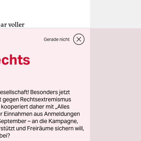
ar voller
che von
Gerade nicht
let“
hen
echts
 eines der
hilippinen
esellschaft! Besonders jetzt
schee-
rt gegen Rechtsextremismus
z kooperiert daher mit „Alles
pper, die
ller Einnahmen aus Anmeldungen
anten ohne
. September – an die Kampagne,
eln
rstützt und Freiräume sichern will,
bei?