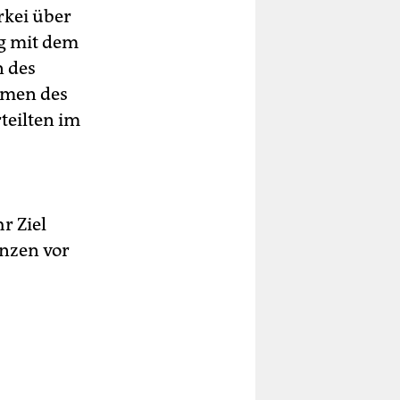
ürkei über
g mit dem
n des
hmen des
teilten im
r Ziel
nzen vor