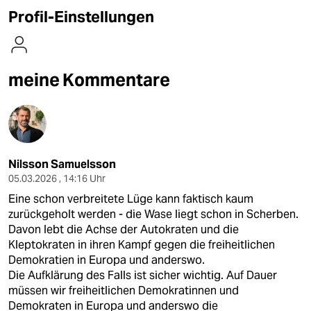
berlin
Profil-Einstellungen
nord
wahrheit
meine Kommentare
verlag
verlag
veranstaltungen
Nilsson Samuelsson
shop
05.03.2026 , 14:16 Uhr
Eine schon verbreitete Lüge kann faktisch kaum
fragen & hilfe
zurückgeholt werden - die Wase liegt schon in Scherben.
Davon lebt die Achse der Autokraten und die
unterstützen
Kleptokraten in ihren Kampf gegen die freiheitlichen
abo
Demokratien in Europa und anderswo.
Die Aufklärung des Falls ist sicher wichtig. Auf Dauer
genossenschaft
müssen wir freiheitlichen Demokratinnen und
Demokraten in Europa und anderswo die