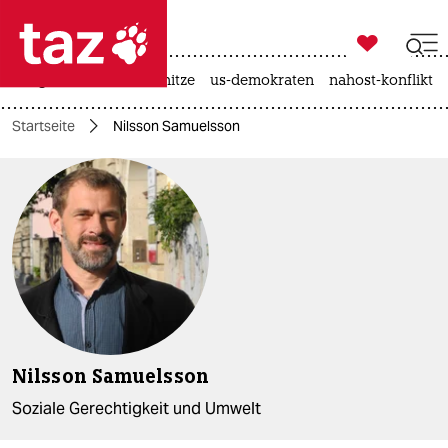

taz zahl ich
krieg in der ukraine
hitze
us-demokraten
nahost-konflikt

taz zahl ich
Startseite
Nilsson Samuelsson
taz zahl ich
themen
politik
öko
gesellschaft
kultur
Nilsson Samuelsson
sport
Soziale Gerechtigkeit und Umwelt