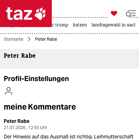

taz zahl ich
bergsteigen
usa unter trump
katzen
landtagswahl in sachs

taz zahl ich
Startseite
Peter Rabe
taz zahl ich
Peter Rabe
themen
politik
Profil-Einstellungen
öko
gesellschaft
meine Kommentare
kultur
Peter Rabe
sport
21.07.2026 , 12:55 Uhr
Der Hinweis auf das Ausmaß ist richtig: Leihmutterschaft