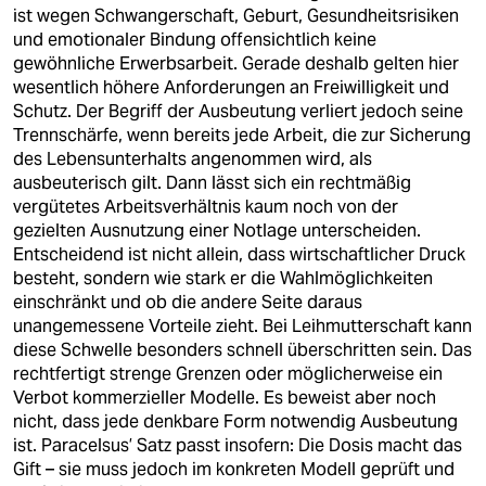
berlin
ist wegen Schwangerschaft, Geburt, Gesundheitsrisiken
und emotionaler Bindung offensichtlich keine
nord
gewöhnliche Erwerbsarbeit. Gerade deshalb gelten hier
wesentlich höhere Anforderungen an Freiwilligkeit und
wahrheit
Schutz. Der Begriff der Ausbeutung verliert jedoch seine
Trennschärfe, wenn bereits jede Arbeit, die zur Sicherung
verlag
des Lebensunterhalts angenommen wird, als
ausbeuterisch gilt. Dann lässt sich ein rechtmäßig
verlag
vergütetes Arbeitsverhältnis kaum noch von der
gezielten Ausnutzung einer Notlage unterscheiden.
veranstaltungen
Entscheidend ist nicht allein, dass wirtschaftlicher Druck
shop
besteht, sondern wie stark er die Wahlmöglichkeiten
einschränkt und ob die andere Seite daraus
fragen & hilfe
unangemessene Vorteile zieht. Bei Leihmutterschaft kann
diese Schwelle besonders schnell überschritten sein. Das
unterstützen
rechtfertigt strenge Grenzen oder möglicherweise ein
Verbot kommerzieller Modelle. Es beweist aber noch
abo
nicht, dass jede denkbare Form notwendig Ausbeutung
ist. Paracelsus’ Satz passt insofern: Die Dosis macht das
genossenschaft
Gift – sie muss jedoch im konkreten Modell geprüft und