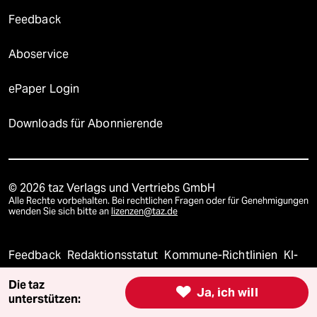
Feedback
Aboservice
ePaper Login
Downloads für Abonnierende
© 2026 taz Verlags und Vertriebs GmbH
Alle Rechte vorbehalten. Bei rechtlichen Fragen oder für Genehmigungen
wenden Sie sich bitte an
lizenzen@taz.de
Feedback
Redaktionsstatut
Kommune-Richtlinien
KI-
Die taz
Leitlinie
Informant
Datenschutz
Impressum
AGB

Ja, ich will
unterstützen: