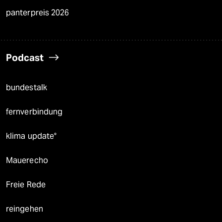
panterpreis 2026
Podcast
bundestalk
fernverbindung
klima update°
Mauerecho
Freie Rede
reingehen