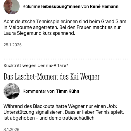
Kolumne
lei­bes­übun­g*in­nen
von
René Hamann
Acht deutsche Ten­nis­spie­le­r:in­nen sind beim Grand Slam
in Melbourne angetreten. Bei den Frauen macht es nur
Laura Siegemund kurz spannend.
25.1.2026
Rücktritt wegen Tennis-Affäre?
Das Laschet-Moment des Kai Wegner
Kommentar von
Timm Kühn
Während des Blackouts hatte Wegner nur einen Job:
Unterstützung signalisieren. Dass er lieber Tennis spielt,
ist abgehoben – und demokratieschädlich.
8.1.2026