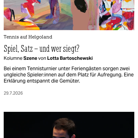
berlin
nord
wahrheit
Tennis auf Helgoland
verlag
Spiel, Satz – und wer siegt?
verlag
Kolumne
Szene
von
Lotta Bartoschewski
veranstaltungen
Bei einem Tennisturnier unter Feriengästen sorgen zwei
ungleiche Spie­le­r:in­nen auf dem Platz für Aufregung. Eine
shop
Erklärung entspannt die Gemüter.
fragen & hilfe
29.7.2026
unterstützen
abo
genossenschaft