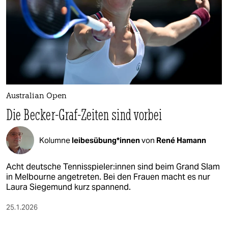
Australian Open
Die Becker-Graf-Zeiten sind vorbei
Kolumne
lei­bes­übun­g*in­nen
von
René Hamann
Acht deutsche Ten­nis­spie­le­r:in­nen sind beim Grand Slam
in Melbourne angetreten. Bei den Frauen macht es nur
Laura Siegemund kurz spannend.
25.1.2026