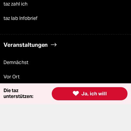
taz zahl ich
taz lab Infobrief
Veranstaltungen
Demnächst
Vor Ort
Die taz
Live im Stream

Ja, ich will
unterstützen:
Vergangene
taz lab 2027