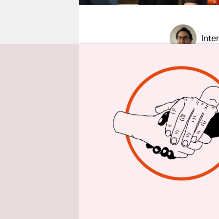
epaper login
Inte
taz: Frau
T
Entscheid
Sinem Taş
geholfen, 
eigentlich i
Die Jusos 
Prozent de