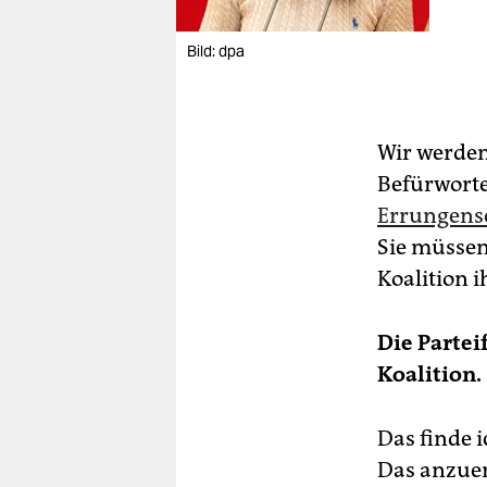
Bild: dpa
Wir werden
Befürwort
Errungensc
Sie müssen
Koalition ih
Die Partei
Koalition.
Das finde i
Das anzuer