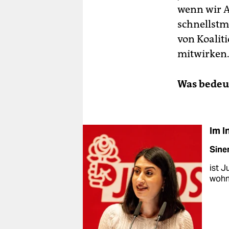
wenn wir An
schnellstm
von Koalit
mitwirken
Was bedeut
Im I
Sine
ist J
wohn