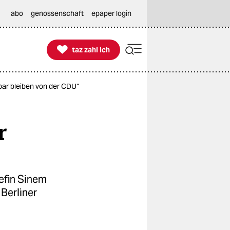
abo
genossenschaft
epaper login

taz zahl ich
taz zahl ich
bar bleiben von der CDU“
r
efin Sinem
Berliner