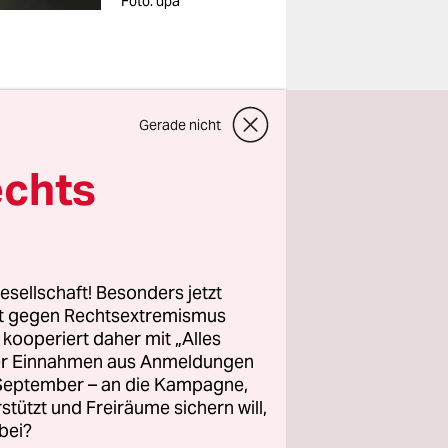
Foto: dpa
Gerade nicht
echts
chon mal
-Kampagne
esellschaft! Besonders jetzt
rt gegen Rechtsextremismus
z kooperiert daher mit „Alles
ller Einnahmen aus Anmeldungen
haben 45,7
. September – an die Kampagne,
rstützt und Freiräume sichern will,
bei?