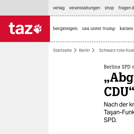
hautnavigation anspringen
hauptinhalt anspringen
footer anspringen
verlag
veranstaltungen
shop
fragen &
bergsteigen
usa unter trump
katzen

taz zahl ich
taz zahl ich
Startseite
Berlin
Schwarz-rote Koalit
themen
politik
Berlins SPD
„Abg
öko
CDU
gesellschaft
Nach der k
kultur
Taşan-Funke
SPD.
sport