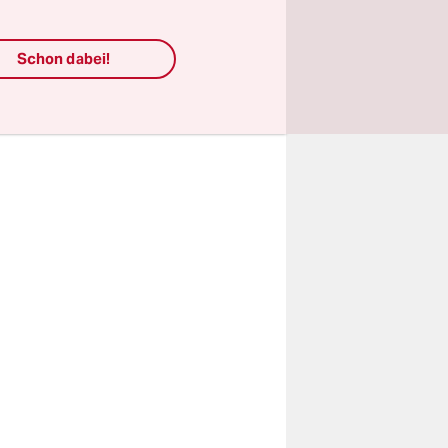
ils mit
sos die
Schon dabei!
r breiten
en Teil