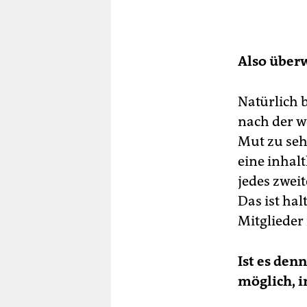
Also überw
Natürlich 
nach der w
Mut zu sehe
eine inhal
jedes zweit
Das ist hal
Mitglieder
Ist es den
möglich, i