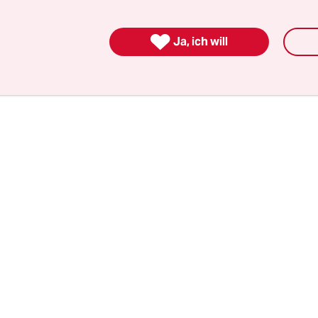
Koalitionsverträge auf Bundesebene wurden jewe
lmehrheit angenommen. Das zeigt, dass wir als Ju

Ja, ich will
Fragen gestellt haben und unsere Kampagne in de
haft angekommen ist. Wir haben einem sehr groß
tei eine Stimme gegeben.