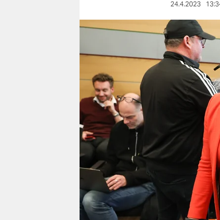
berlin
24.4.2023
13:3
nord
wahrheit
verlag
verlag
veranstaltungen
shop
fragen & hilfe
unterstützen
abo
genossenschaft