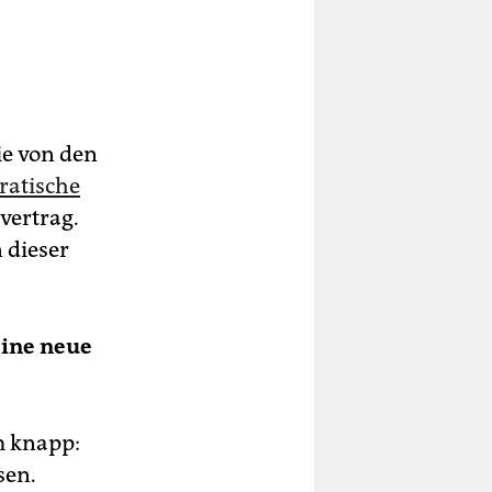
ie von den
ratische
vertrag.
 dieser
eine neue
m knapp:
sen.