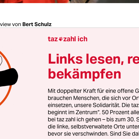
rview von
Bert Schulz
taz
zahl ich

aşan
-
Funke, haben Sie gut
geschlafen nach der
Links lesen, r
ung am Sonntagabend
?
bekämpfen
an
-
Funke:
Eine Nacht Schlaf hat auf jeden Fall s
um anzuerkennen, wie groß der Erfolg der Juso
Mit doppelter Kraft für eine offene G
st.
brauchen Menschen, die sich vor O
einsetzen, unsere Solidarität. Die ta
beginnt im Zentrum“. 50 Prozent a
hatten
massiv für ein Nein geworben
, am Ende 
bei taz zahl ich gehen – bis zum 30
r abstimmenden Mitglieder dies unterstützt.
die linke, selbstverwaltete Orte unte
bevor sie verschwinden. Sind Sie da