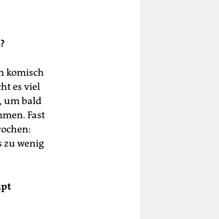
t?
ch komisch
t es viel
t, um bald
mmen. Fast
rochen:
s zu wenig
upt