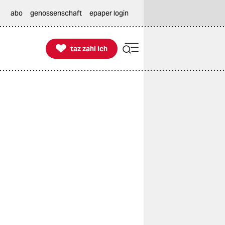
abo
genossenschaft
epaper login

taz zahl ich
taz zahl ich