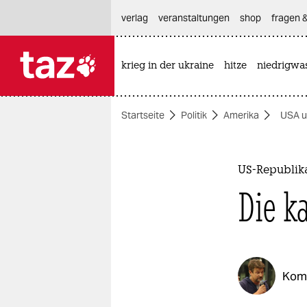
hautnavigation anspringen
hauptinhalt anspringen
footer anspringen
verlag
veranstaltungen
shop
fragen &
krieg in der ukraine
hitze
niedrigwa

taz zahl ich
taz zahl ich
Startseite
Politik
Amerika
USA u
themen
politik
US-Republik
öko
Die k
gesellschaft
kultur
Kom
sport