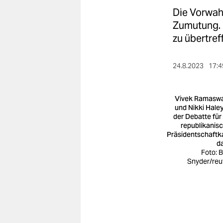
berlin
Die Vorwah
nord
Zumutung. 
zu übertref
wahrheit
verlag
24.8.2023
17:4
verlag
Vivek Ramasw
veranstaltungen
und Nikki Haley
der Debatte für
republikanis
shop
Präsidentschaftk
d
fragen & hilfe
Foto: B
Snyder/reu
unterstützen
abo
genossenschaft