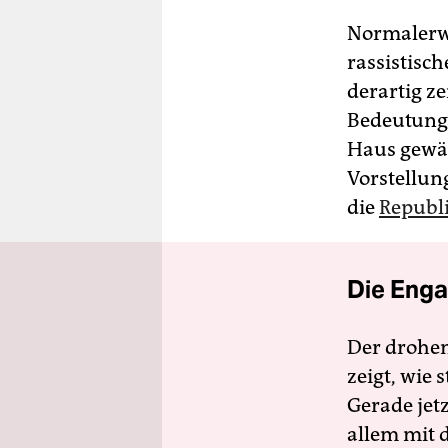
Normalerwe
rassistisch
derartig ze
Bedeutung 
Haus gewäh
Vorstellun
die
Republ
Die Enga
Der drohe
zeigt, wie
Gerade jet
allem mit d