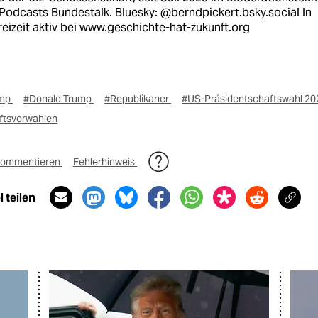
Podcasts Bundestalk. Bluesky: @berndpickert.bsky.social In
reizeit aktiv bei www.geschichte-hat-zukunft.org
ump
#Donald Trump
#Republikaner
#US-Präsidentschaftswahl 2
ftsvorwahlen
ommentieren
Fehlerhinweis
 teilen