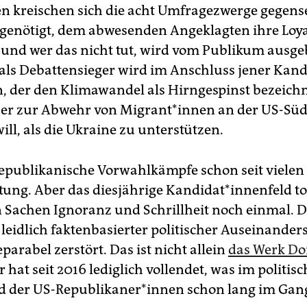
n kreischen sich die acht Umfragezwerge gegense
 genötigt, dem abwesenden Angeklagten ihre Loya
und wer das nicht tut, wird vom Publikum ausge
als Debattensieger wird im Anschluss jener Kand
, der den Klimawandel als Hirngespinst bezeich
eber zur Abwehr von Mi­gran­t*in­nen an der US-Sü
ill, als die Ukraine zu unterstützen.
epublikanische Vorwahlkämpfe schon seit vielen
ng. Aber das diesjährige Kan­di­da­t*in­nen­feld t
n Sachen Ignoranz und Schrillheit noch einmal. D
 leidlich faktenbasierter politischer Auseinande
eparabel zerstört. Das ist nicht allein
das Werk Do
r hat seit 2016 lediglich vollendet, was im politis
 der US-Republikaner*innen schon lang im Gan