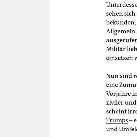
Unterdesse
sehen sich
bekunden, 
Allgemein 
ausgerufen
Militär li
einsetzen w
Nun sind r
eine Zumutu
Vorjahre i
ziviler und
scheint irr
Trumps
– e
und Umfeld