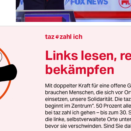
taz
zahl ich

Links lesen, r
ist am Mittwoch für alle Welt sichtbar geworden:
te vor der nächsten US-Präsidentschaftswahl is
bekämpfen
and der Republikanischen Partei noch katastroph
ngenommen.
Mit doppelter Kraft für eine offene G
brauchen Menschen, die sich vor O
sich acht Kan­di­da­t*in­nen zur ersten TV-Debatte,
einsetzen, unsere Solidarität. Die ta
et von einem erzkonservativen Sender. Der haus
beginnt im Zentrum“. 50 Prozent a
ewerber bleibt der Debatte fern, muss einen Tag
bei taz zahl ich gehen – bis zum 30
nterlegen
, um nicht in Untersuchungshaft zu ko
die linke, selbstverwaltete Orte unte
bevor sie verschwinden. Sind Sie da
n einem Youtuber ein Interview, der vor ein paar