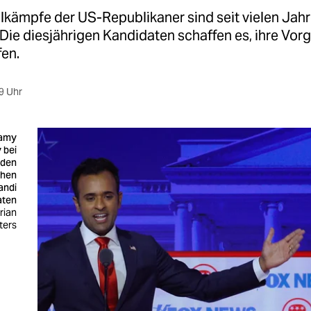
lkämpfe der US-Republikaner sind seit vielen Jahr
Die diesjährigen Kandidaten schaffen es, ihre Vor
fen.
9 Uhr
amy
 bei
 den
chen
andi
aten
rian
ters