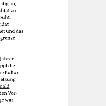
itig an,
lität zu
buht.
idat
net und das
dgrenze
 Jahren
oppt die
ie Kultur
rsetzung
nald
chen Vor-
ge war.