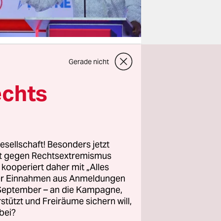
Gerade nicht
echts
 Knapp 15
t der
aler als
esellschaft! Besonders jetzt
rt gegen Rechtsextremismus
z kooperiert daher mit „Alles
hoch
ller Einnahmen aus Anmeldungen
 später
eine
. September – an die Kampagne,
mmen, gibt
rstützt und Freiräume sichern will,
bei?
 Monaten