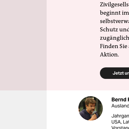
Zivilgesell
beginnt im
selbstverw
Schutz und 
zugänglich
Finden Sie
Aktion.
Jetzt u
Bernd 
Ausland
Jahrgang
USA, La
Vorstan