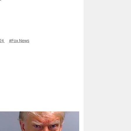
024
#Fox News