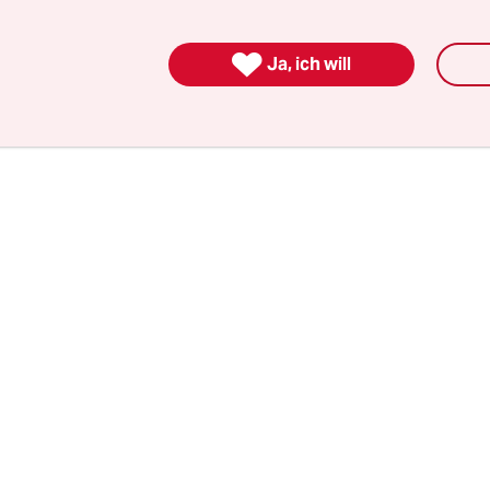
rem von ebenjenem Sender entlassen wurde, und 
nden 120 Millionen Mal angesehen.

Ja, ich will