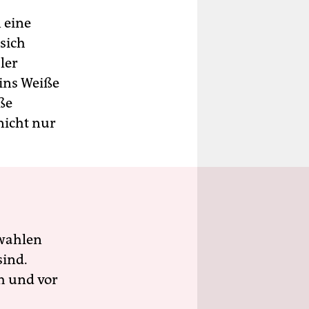
 eine
 sich
ler
ins Weiße
ße
nicht nur
wahlen
sind.
h und vor