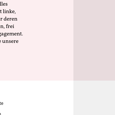
lles
 linke,
ür deren
n, frei
ngagement.
e unsere
te
m