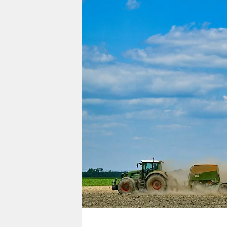
berlin
nord
wahrheit
verlag
verlag
veranstaltungen
shop
fragen & hilfe
unterstützen
abo
genossenschaft