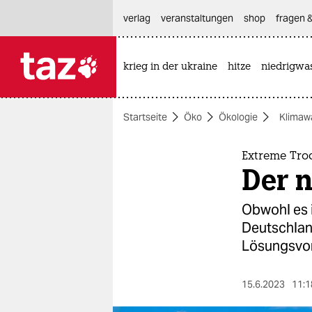
hautnavigation anspringen
hauptinhalt anspringen
footer anspringen
verlag
veranstaltungen
shop
fragen &
krieg in der ukraine
hitze
niedrigwa

taz zahl ich
taz zahl ich
Startseite
Öko
Ökologie
Klimaw
themen
politik
Extreme Tro
Der 
öko
Obwohl es i
gesellschaft
Deutschland
Lösungsvo
kultur
sport
15.6.2023
11:1