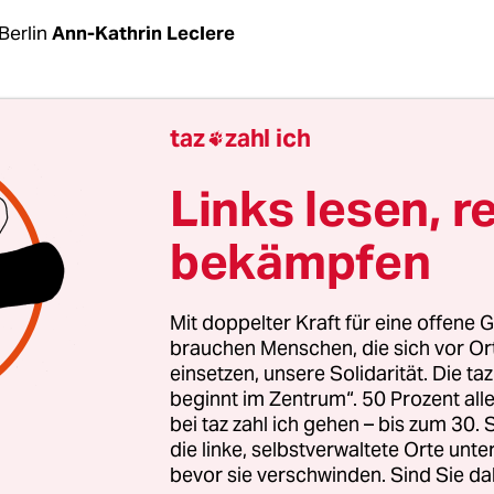
Berlin
Ann-Kathrin Leclere
 immer präsenter in Europa und auch in Deutsch
taz
zahl ich

ende Trockenheit ist oft eine Folge des mensch
ls. Mit vielen Folgen: Vielerorts brennen in De
Links lesen, r
r, jüngst in Mecklenburg-Vorpommern und Bran
bekämpfen
dwirtschaftliche Betriebe in Deutschland warnten
llen durch Notreife. Hier muss Gemüse oder Getr
Mit doppelter Kraft für eine offene G
rntet werden, bevor es vertrocknet.
Global gesehe
brauchen Menschen, die sich vor O
einsetzen, unsere Solidarität. Die ta
 die Landwirtschaft
am meisten Trinkwasser. Die
beginnt im Zentrum“. 50 Prozent a
torin Manja Schreiner (CDU) erwägt eine
Ration
bei taz zahl ich gehen – bis zum 30
ers
. Der Weltklimarat warnt vor mehr Hitzetoten.
die linke, selbstverwaltete Orte unte
bevor sie verschwinden. Sind Sie da