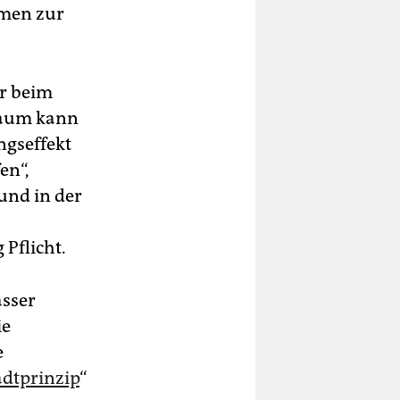
hmen zur
ur beim
Baum kann
ngseffekt
en“,
und in der
Pflicht.
asser
ie
e
dtprinzip
“