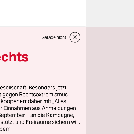
land. Die
Gerade nicht
engemachten
utschland
echts
denburg.
 vor
eide
esellschaft! Besonders jetzt
n
rt gegen Rechtsextremismus
z kooperiert daher mit „Alles
 Berliner
ller Einnahmen aus Anmeldungen
ierung des
. September – an die Kampagne,
rstützt und Freiräume sichern will,
bei?