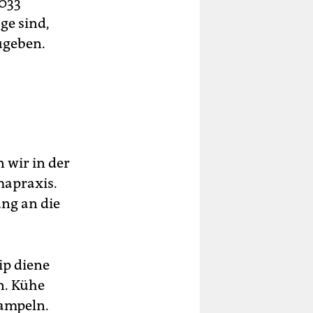
2033
ge sind,
ugeben.
 wir in der
mapraxis.
ung an die
ip diene
n. Kühe
rampeln.