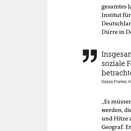
gesamtes J
Institut f
Deutschland
Dürre in D
Insgesam

soziale 
betracht
Sassa Franke, K
„Es müssen
werden, di
und Hitze 
Geograf. E