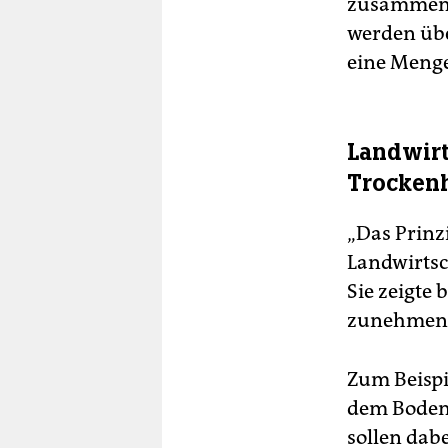
zusammenge
werden über
eine Meng
Landwirt
Trockenh
„Das Prinz
Landwirtsc
Sie zeigte
zunehmende
Zum Beispi
dem Bodena
sollen dab