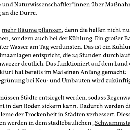
 und Na­tur­wis­sen­schaft­le­r*in­nen über Maßna
an die Dürre.
:
mehr Bäume pflanzen
, denn die helfen nicht n
en, sondern auch bei der Kühlung. Ein großer 
iter Wasser am Tag verdunsten. Das ist ein Kühlu
limaanlagen entspricht, die 24 Stunden durchlauf
warzer deutlich. Das funktioniert auf dem Land 
nkfurt hat bereits im Mai einen Anfang gemacht:
rünung bei Neu- und Umbauten wird zukünftig 
müssen Städte entsiegelt werden, sodass Regenw
t in den Boden sickern kann. Dadurch werden d
eme der Trockenheit in Städten verbessert. Dies
 werden in dem städtebaulichen „
Schwammsta