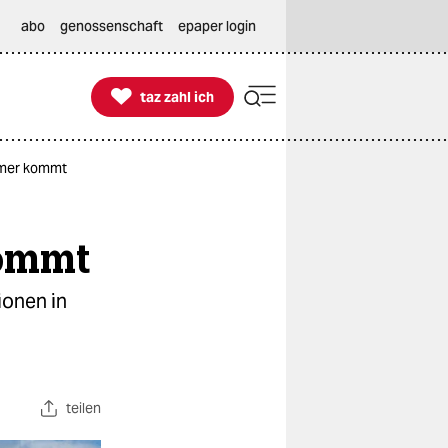
abo
genossenschaft
epaper login

taz zahl ich
taz zahl ich
mmer kommt
kommt
ionen in
teilen