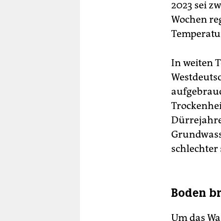
2023 sei z
Wochen reg
Temperatur
In weiten 
Westdeutsc
aufgebrauc
Trockenheit
Dürrejahre
Grundwass
schlechter
Boden br
Um das Was