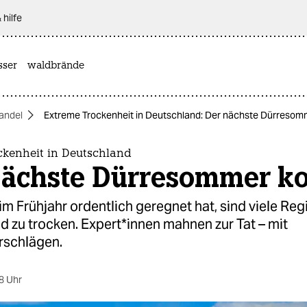
 hilfe
sser
waldbrände
andel
Extreme Trockenheit in Deutschland: Der nächste Dürreso
ckenheit in Deutschland
nächste Dürresommer 
m Frühjahr ordentlich geregnet hat, sind viele Reg
 zu trocken. Ex­per­t*in­nen mahnen zur Tat – mit
rschlägen.
8 Uhr