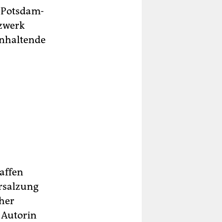
 Potsdam-
tzwerk
 anhaltende
affen
ersalzung
cher
 Autorin