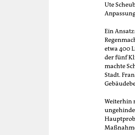
Ute Scheub
Anpassung 
Ein Ansatz
Regenmach
etwa 400 L
der fünf K
machte Sch
Stadt. Fra
Gebäudebeg
Weiterhin 
ungehinder
Hauptprobl
Maßnahmen