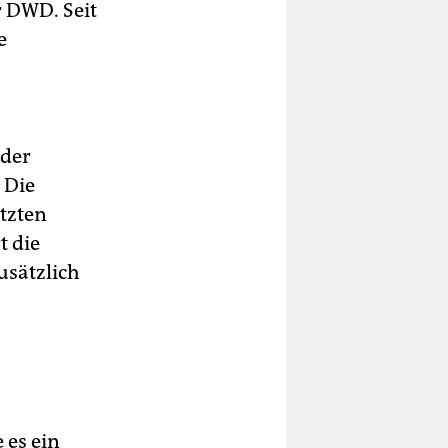
r DWD. Seit
e
eder
 Die
etzten
t die
sätzlich
 es ein