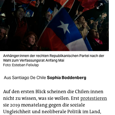
berlin
nord
wahrheit
verlag
verlag
veranstaltungen
An­hän­ge­r:in­nen der rechten Republikanischen Partei nach der
Wahl zum Verfassungsrat Anfang Mai
shop
Foto: Esteban Felix/ap
fragen & hilfe
Aus Santiago De Chile
Sophia Boddenberg
unterstützen
Auf den ersten Blick scheinen die Chi­le­n:in­nen
abo
nicht zu wissen, was sie wollen. Erst
protestieren
sie 2019 monatelang gegen die soziale
genossenschaft
Ungleichheit und neoliberale Politik im Land,