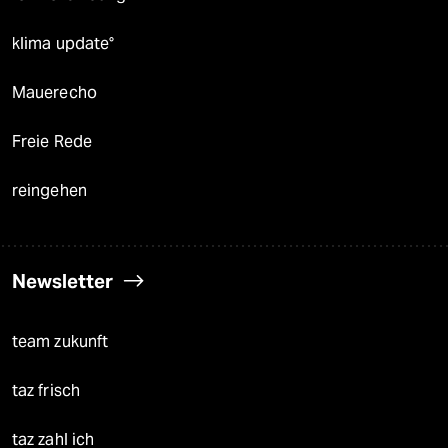
klima update°
Mauerecho
Freie Rede
reingehen
Newsletter
team zukunft
taz frisch
taz zahl ich