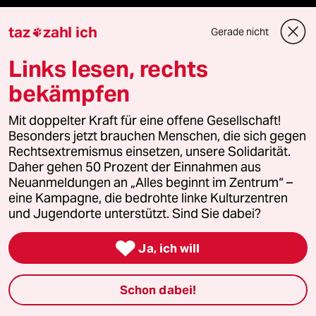
Mehr taz Lesestoff
taz
zahl ich
Gerade nicht

Links lesen, rechts
taz Blogs
bekämpfen
taz FUTURZWEI
Mit doppelter Kraft für eine offene Gesellschaft!
Besonders jetzt brauchen Menschen, die sich gegen
Le Monde diplomatique
Rechtsextremismus einsetzen, unsere Solidarität.
Daher gehen 50 Prozent der Einnahmen aus
taz Archiv
Neuanmeldungen an „Alles beginnt im Zentrum“ –
eine Kampagne, die bedrohte linke Kulturzentren
und Jugendorte unterstützt. Sind Sie dabei?
Mehr taz Angebote

Ja, ich will
Reisen
Schon dabei!
Kantine