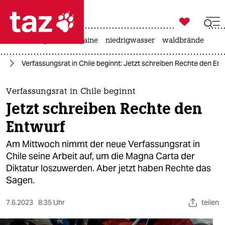

taz zahl ich
hitze
krieg in der ukraine
niedrigwasser
waldbrände

taz zahl ich
ka
Verfassungsrat in Chile beginnt: Jetzt schreiben Rechte den Ent
taz zahl ich
themen
Verfassungsrat in Chile beginnt
Jetzt schreiben Rechte den
politik
Entwurf
öko
Am Mittwoch nimmt der neue Verfassungsrat in
Chile seine Arbeit auf, um die Magna Carta der
gesellschaft
Diktatur loszuwerden. Aber jetzt haben Rechte das
Sagen.
kultur
sport
7.6.2023
8:35 Uhr
teilen