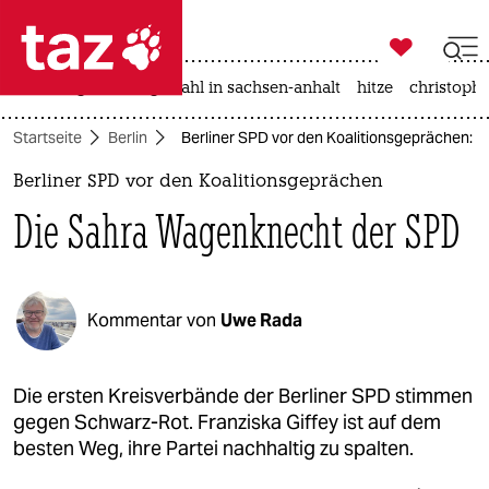

taz zahl ich
iran-krieg
landtagswahl in sachsen-anhalt
hitze
christophe

taz zahl ich
Startseite
Berlin
Berliner SPD vor den Koalitionsgeprächen:
taz zahl ich
Berliner SPD vor den Koalitionsgeprächen
themen
Die Sahra Wagenknecht der SPD
politik
öko
Kommentar von
Uwe Rada
gesellschaft
kultur
Die ersten Kreisverbände der Berliner SPD stimmen
gegen Schwarz-Rot. Franziska Giffey ist auf dem
sport
besten Weg, ihre Partei nachhaltig zu spalten.