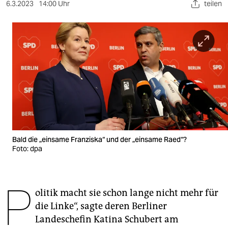
berlin
6.3.2023
14:00 Uhr
teilen
nord
wahrheit
verlag
verlag
veranstaltungen
shop
Bald die „einsame Franziska“ und der „einsame Raed“?
Foto: dpa
fragen & hilfe
unterstützen
P
abo
olitik macht sie schon lange nicht mehr für
die Linke“, sagte deren Berliner
genossenschaft
Landeschefin Katina Schubert am