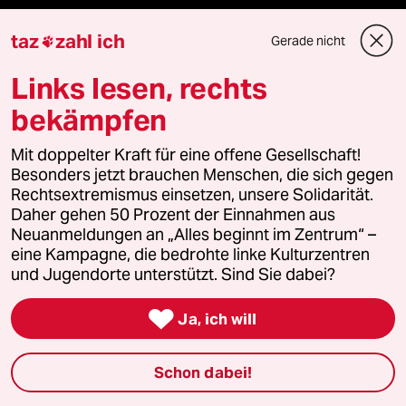
Themen
taz
zahl ich
Gerade nicht

Iran-Krieg
Links lesen, rechts
bekämpfen
Landtagswahl in Sachsen-Anhalt
Mit doppelter Kraft für eine offene Gesellschaft!
Hitze
Besonders jetzt brauchen Menschen, die sich gegen
Rechtsextremismus einsetzen, unsere Solidarität.
Christopher Street Day
Daher gehen 50 Prozent der Einnahmen aus
Neuanmeldungen an „Alles beginnt im Zentrum“ –
Ceuta
eine Kampagne, die bedrohte linke Kulturzentren
und Jugendorte unterstützt. Sind Sie dabei?

Ja, ich will
Verlag
Schon dabei!
Aktuelles