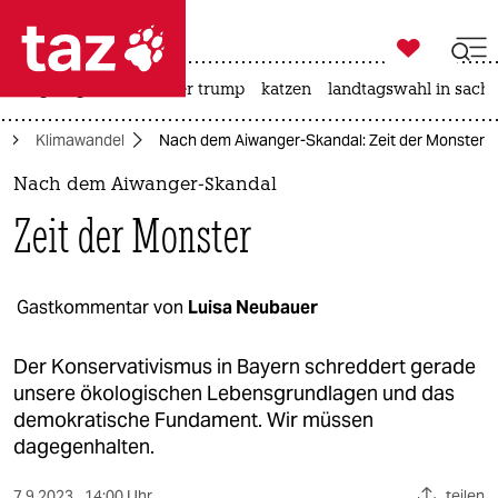

taz zahl ich
bergsteigen
usa unter trump
katzen
landtagswahl in sachs

taz zahl ich
d
Klimawandel
Nach dem Aiwanger-Skandal: Zeit der Monster
taz zahl ich
Nach dem Aiwanger-Skandal
themen
Zeit der Monster
politik
öko
Gastkommentar von
Luisa Neubauer
gesellschaft
Der Konservativismus in Bayern schreddert gerade
unsere ökologischen Lebensgrundlagen und das
kultur
demokratische Fundament. Wir müssen
dagegenhalten.
sport
7.9.2023
14:00 Uhr
teilen