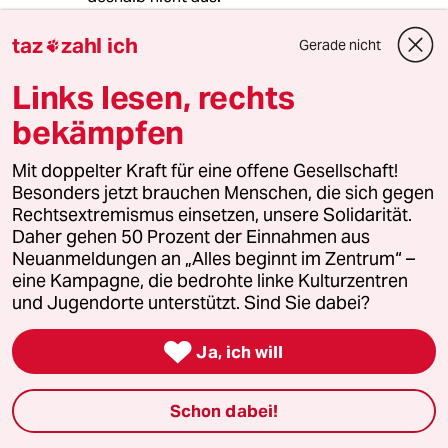
Diejenigen, die anderes predigen setzen auf
taz
zahl ich
Gerade nicht

Kriegsgewinne in den beginnenden
Verteilungskriegen.
Links lesen, rechts
bekämpfen
Die Klimabewegung thematisiert das nicht.
Und leider auch nicht Frau Neubauer.
Mit doppelter Kraft für eine offene Gesellschaft!
Besonders jetzt brauchen Menschen, die sich gegen
Rechtsextremismus einsetzen, unsere Solidarität.
Daher gehen 50 Prozent der Einnahmen aus
Sonnenhaus
S
Neuanmeldungen an „Alles beginnt im Zentrum“ –
08.09.2023
,
11:45 Uhr
eine Kampagne, die bedrohte linke Kulturzentren
@Ignaz Wrobel:
und Jugendorte unterstützt. Sind Sie dabei?
Da haben sie vermutlich etwas
wesentliches über lesen.

Ja, ich will
''.... Geschichte erzählen: von einer
Gesellschaft, die Respekt, Würde und
Schon dabei!
Ökologie dort zusammendenkt,
zusammen stärkt und zusammen