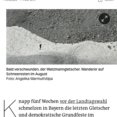
berlin
nord
wahrheit
verlag
verlag
veranstaltungen
shop
Bald verschwunden, der Watzmanngletscher. Wanderer auf
Schneeresten im August
fragen & hilfe
Foto: Angelika Warmuth/dpa
unterstützen
K
abo
napp fünf Wochen
vor der Landtagswahl
genossenschaft
schmelzen in Bayern die letzten Gletscher
und demokratische Grundfeste im