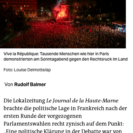
berlin
nord
wahrheit
verlag
verlag
Vive la République: Tausende Menschen wie hier in Paris
demonstrierten am Sonntagabend gegen den Rechtsruck im Land
veranstaltungen
Foto: Louise Delmotte/ap
shop
Von
Rudolf Balmer
fragen & hilfe
unterstützen
Die Lokalzeitung
Le Journal de la Haute-Marne
brachte die politische Lage in Frankreich nach der
abo
ersten Runde der vorgezogenen
genossenschaft
Parlamentswahlen recht zynisch auf dem Punkt:
„Eine politische Klärung in der Debatte war von