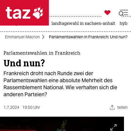

taz zahl ich
niedrigwasser
rente
landtagswahl in sachsen-anhalt
hybri

taz zahl ich
Emmanuel Macron
Parlamentswahlen in Frankreich: Und nun?
taz zahl ich
themen
Parlamentswahlen in Frankreich
Und nun?
politik
Frankreich droht nach Runde zwei der
öko
Parlamentswahlen eine absolute Mehrheit des
Rassemblement National. Wie verhalten sich die
gesellschaft
anderen Parteien?
kultur
1.7.2024
19:50 Uhr
teilen
sport