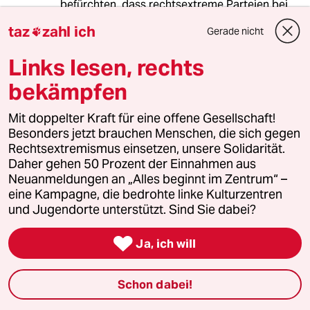
befürchten, dass rechtsextreme Parteien bei
an Einfluss gewinnen könnten, was die
taz
zahl ich
Gerade nicht

Situation für Minderheiten, die bereits unter
schweren Bedingungen leben, weiter
Links lesen, rechts
verschärfen und sie am Ende sogar vertreiben
könnte.
bekämpfen
Mit doppelter Kraft für eine offene Gesellschaft!
Besonders jetzt brauchen Menschen, die sich gegen
D. MEIN
DM
Rechtsextremismus einsetzen, unsere Solidarität.
01.07.2024
,
19:56 Uhr
Daher gehen 50 Prozent der Einnahmen aus
Das ist eine erschreckende Entwicklung.
Neuanmeldungen an „Alles beginnt im Zentrum“ –
eine Kampagne, die bedrohte linke Kulturzentren
War abzusehen und die anderen Politiker
und Jugendorte unterstützt. Sind Sie dabei?
haben den Trend nicht aufgehalten.

Ja, ich will
Das ist auch erschreckend.
Schon dabei!
meistkommentiert