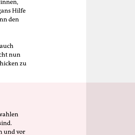
winnen,
ans Hilfe
ann den
 auch
ucht nun
chicken zu
wahlen
sind.
h und vor