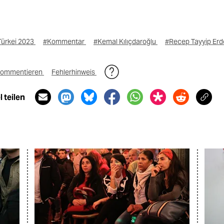
Türkei 2023
#Kommentar
#Kemal Kılıçdaroğlu
#Recep Tayyip Er
ommentieren
Fehlerhinweis
 teilen