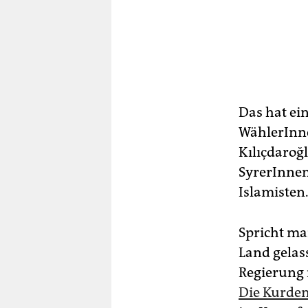
Das hat ei
WählerInne
Kılıçdaroğl
SyrerInnen
Islamisten
Spricht ma
Land gelas
Regierung 
Die Kurde