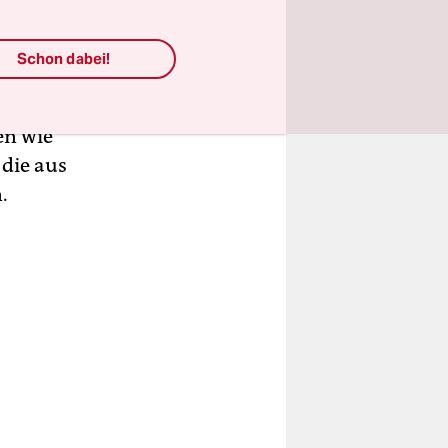
oğlu von
Schon dabei!
 einer
Ausnahme
en wie
 die aus
.