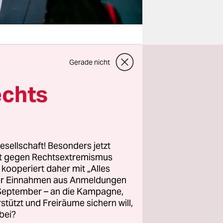
Gerade nicht
l in der
echts
äger der
chtlinge
e geht das
im zweiten
esellschaft! Besonders jetzt
Stimmen aus
rt gegen Rechtsextremismus
z kooperiert daher mit „Alles
s das
ller Einnahmen aus Anmeldungen
 Anhänger
. September – an die Kampagne,
rstützt und Freiräume sichern will,
hr wählen
bei?