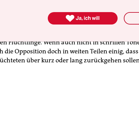
ale winken denn auch ab und sagen: Was Kılıçdar

Ja, ich will
 darf man nicht ernst nehmen. Es ist Wahlkampf in
verzweifelten Lage. Das gilt weitgehend, mit 
hen Flüchtlinge. Wenn auch nicht in schrillen Tön
sich die Opposition doch in weiten Teilen einig, dass
lüchteten über kurz oder lang zurückgehen sollen