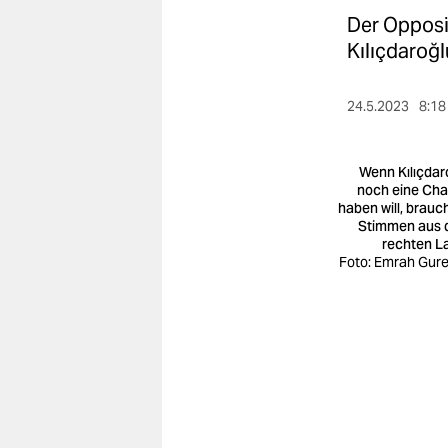
berlin
Der Opposit
nord
Kılıçdaroğl
wahrheit
24.5.2023
8:18
verlag
Wenn Kılıçdar
verlag
noch eine Ch
haben will, brauch
veranstaltungen
Stimmen aus
rechten L
shop
Foto: Emrah Gure
fragen & hilfe
unterstützen
abo
genossenschaft