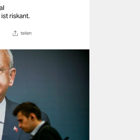
al
st riskant.
teilen