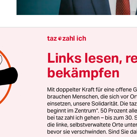
taz
zahl ich

 Oppositionskandidat bei der Präsidentschaftswah
Links lesen, r
rkei, Kemal Kılıçdaroğlu, immerhin Hoffnungstr
nken gegen Recep Tayyip Erdoğan,
hetzt gegen Flü
bekämpfen
t Terrorismusbekämpfung zum obersten Ziel
. Wi
Die einfache Erklärung ist: Wenn Kılıçdaroğlu 
Mit doppelter Kraft für eine offene G
och eine kleine Chance haben will, braucht er 
brauchen Menschen, die sich vor O
n Lager. Wie immer bei solchen taktischen
einsetzen, unsere Solidarität. Die ta
anövern ist damit das Risiko verbunden, ersten
beginnt im Zentrum“. 50 Prozent a
ginal zu stärken und zweitens seine eigentlichen
bei taz zahl ich gehen – bis zum 30
die linke, selbstverwaltete Orte unte
tivieren, dass sie bei der Stichwahl gar nicht me
bevor sie verschwinden. Sind Sie da