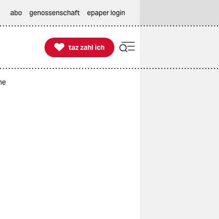
abo
genossenschaft
epaper login

taz zahl ich
taz zahl ich
ne