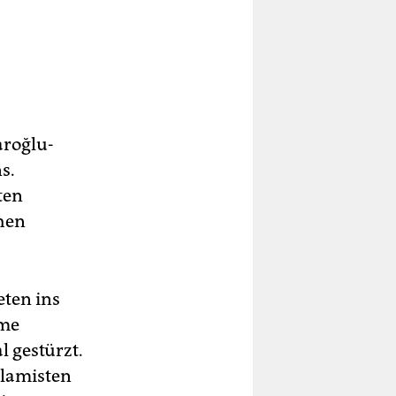
aroğlu-
s.
ten
chen
eten ins
hme
 gestürzt.
slamisten