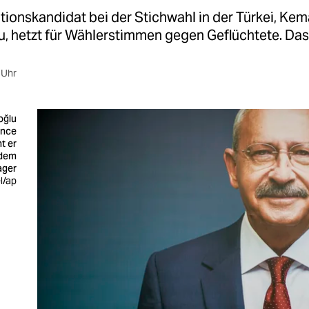
ionskandidat bei der Stichwahl in der Türkei, Kem
u, hetzt für Wählerstimmen gegen Geflüchtete. Das i
 Uhr
oğlu
ance
t er
 dem
ager
l/ap