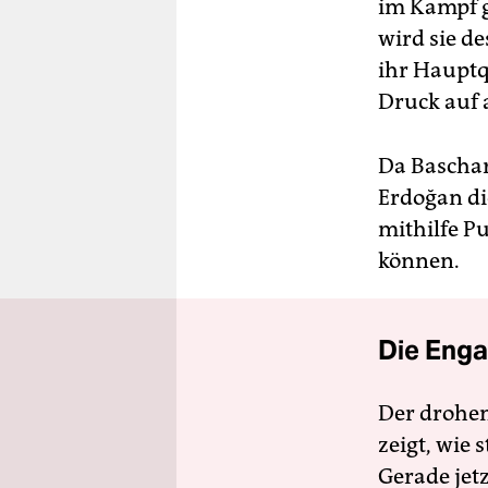
im Kampf g
wird sie d
ihr Hauptq
Druck auf 
Da Baschar
Erdoğan di
mithilfe P
können.
Die Enga
Der drohe
zeigt, wie
Gerade jet