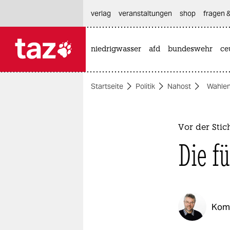
hautnavigation anspringen
hauptinhalt anspringen
footer anspringen
verlag
veranstaltungen
shop
fragen &
niedrigwasser
afd
bundeswehr
ce

taz zahl ich
taz zahl ich
Startseite
Politik
Nahost
Wahlen
themen
politik
Vor der Stic
öko
Die f
gesellschaft
kultur
Kom
sport