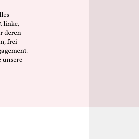
lles
 linke,
ür deren
n, frei
ngagement.
e unsere