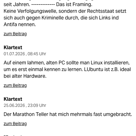
berlin
seit Jahren. ------------- Das ist Framing.
Keine Verfolgungswelle, sondern der Rechtsstaat setzt
nord
sich auch gegen Kriminelle durch, die sich Links ind
Antifa nennen.
wahrheit
zum Beitrag
verlag
Klartext
verlag
01.07.2026 , 08:45 Uhr
Auf einem lahmen, alten PC sollte man Linux installieren,
veranstaltungen
um es erst einmal kennen zu lernen. LUbuntu ist z.B. ideal
bei alter Hardware.
shop
zum Beitrag
fragen & hilfe
Klartext
unterstützen
25.06.2026 , 23:09 Uhr
abo
Der Marathon Teller hat mich mehrmals fast umgebracht.
zum Beitrag
genossenschaft