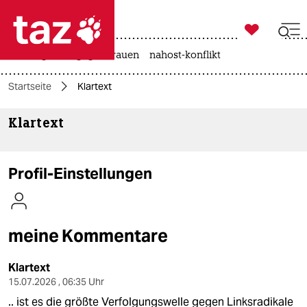

taz zahl ich
hitze
gewalt gegen frauen
nahost-konflikt

taz zahl ich
Startseite
Klartext
taz zahl ich
Klartext
themen
politik
Profil-Einstellungen
öko
gesellschaft
meine Kommentare
kultur
Klartext
sport
15.07.2026 , 06:35 Uhr
.. ist es die größte Verfolgungswelle gegen Linksradikale