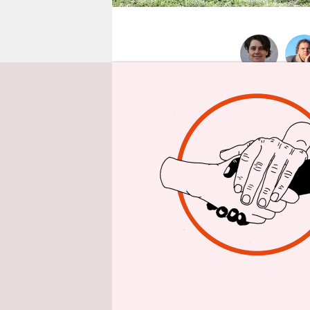
epaper login
taz: Herr 
existenzie
André Brie
Weder von 
Gewerkscha