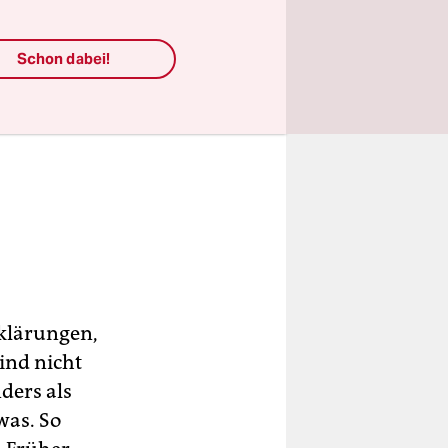
Schon dabei!
rklärungen,
sind nicht
ders als
was. So