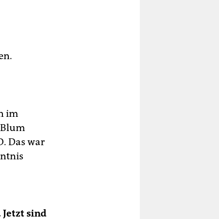
en.
n im
n Blum
fD. Das war
ntnis
Jetzt sind