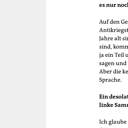
es nur noc
Auf den G
Antikriegs
Jahre alt s
sind, komm
ja ein Teil
sagen und 
Aber die k
Sprache.
Ein desola
linke Sa
Ich glaube