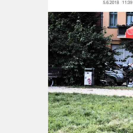
berlin
5.6.2018
11:39
nord
wahrheit
verlag
verlag
veranstaltungen
shop
fragen & hilfe
unterstützen
abo
genossenschaft