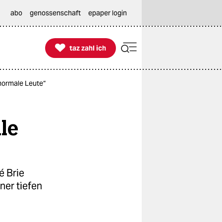
abo
genossenschaft
epaper login

taz zahl ich
taz zahl ich
 normale Leute“
le
é Brie
ner tiefen