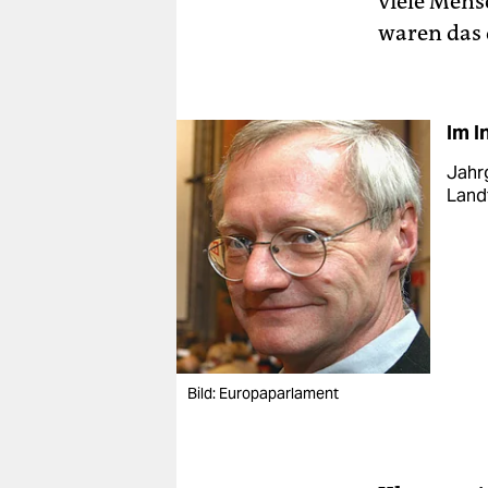
viele Mens
waren das d
Im I
Jahrg
Land
Bild: Europaparlament