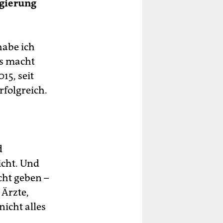
egierung
abe ich
as macht
15, seit
rfolgreich.
d
icht. Und
cht geben –
Ärzte,
nicht alles