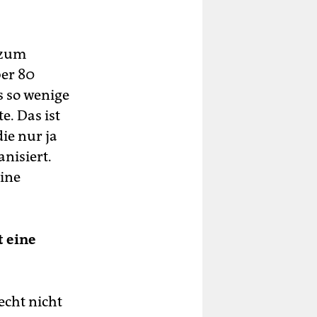
 zum
ber 80
s so wenige
e. Das ist
die nur ja
nisiert.
eine
t eine
echt nicht