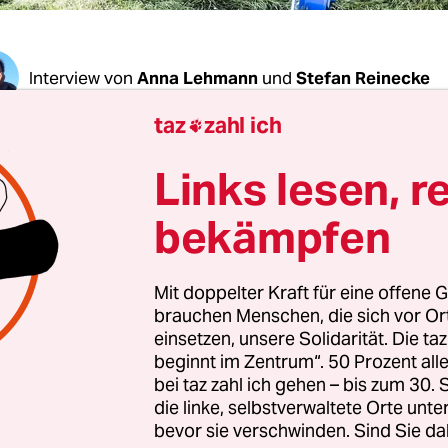
Interview von
Anna Lehmann
und
Stefan Reinecke
taz
zahl ich

Brie, die deutsche Sozialdemokratie befindet sic
Links lesen, r
llen Krise. Was bedeutet das für die Linkspartei
bekämpfen
:
Die gesamte politische Linke steckt in einer tiefe
der SPD noch von meiner Partei noch von den
Mit doppelter Kraft für eine offene G
ften kommen echte Alternativen. Es passiert nic
brauchen Menschen, die sich vor O
einsetzen, unsere Solidarität. Die ta
beginnt im Zentrum“. 50 Prozent a
bei taz zahl ich gehen – bis zum 30
die linke, selbstverwaltete Orte unte
bevor sie verschwinden. Sind Sie da