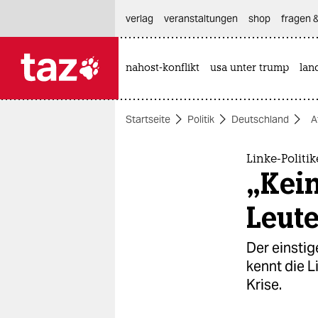
hautnavigation anspringen
hauptinhalt anspringen
footer anspringen
verlag
veranstaltungen
shop
fragen &
nahost-konflikt
usa unter trump
lan

taz zahl ich
taz zahl ich
Startseite
Politik
Deutschland
A
themen
politik
Linke-Politi
„Kei
öko
Leut
gesellschaft
Der einsti
kultur
kennt die L
Krise.
sport