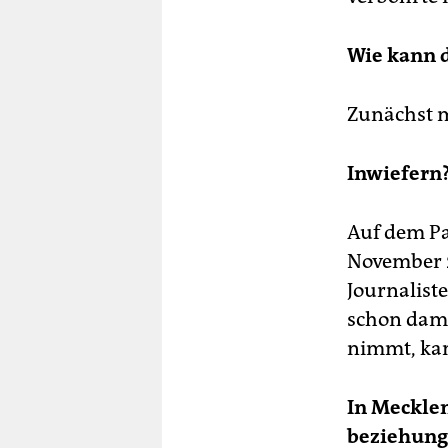
Wie kann d
Zunächst mu
Inwiefern
Auf dem P
November 2
Journaliste
schon dama
nimmt, kan
In Meckle
beziehungs