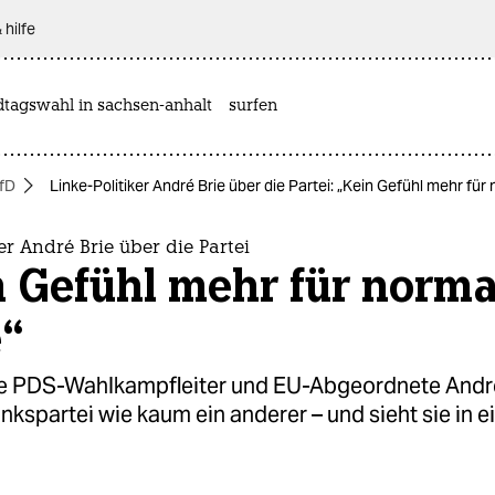
 hilfe
dtagswahl in sachsen-anhalt
surfen
fD
Linke-Politiker André Brie über die Partei: „Kein Gefühl mehr für
ker André Brie über die Partei
n Gefühl mehr für norma
e“
ge PDS-Wahlkampfleiter und EU-Abgeordnete Andr
inkspartei wie kaum ein anderer – und sieht sie in ei