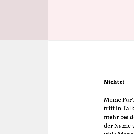
Nichts?
Meine Part
tritt in Ta
mehr bei d
der Name ve