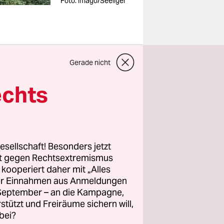
Foto: imago/Seeliger
Gerade nicht
h in einer
echts
?
n Krise.
esellschaft! Besonders jetzt
hts.
rt gegen Rechtsextremismus
z kooperiert daher mit „Alles
ller Einnahmen aus Anmeldungen
. September – an die Kampagne,
rstützt und Freiräume sichern will,
bei?