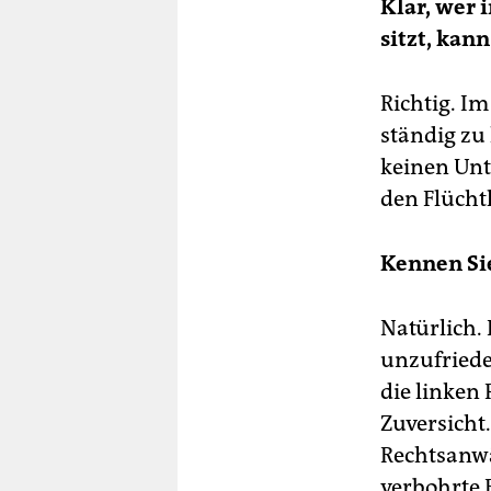
Klar, wer 
sitzt, kann
Richtig. 
ständig zu
keinen Unte
den Flücht
Kennen Si
Natürlich. 
unzufriede
die linken
Zuversicht
Rechtsanwäl
verbohrte 