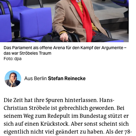
berlin
nord
wahrheit
verlag
Das Parlament als offene Arena für den Kampf der Argumente –
das war Ströbeles Traum
verlag
Foto: dpa
veranstaltungen
shop
Aus Berlin
Stefan Reinecke
fragen & hilfe
Die Zeit hat ihre Spuren hinterlassen. Hans-
unterstützen
Christian Ströbele ist gebrechlich geworden. Bei
abo
seinem Weg zum Redepult im Bundestag stützt er
sich auf einen Krückstock. Aber sonst scheint sich
genossenschaft
eigentlich nicht viel geändert zu haben. Als der 78-