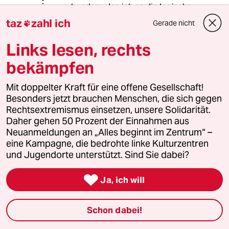
verbunden, also ich es die logische,
fast zwingende Konsequenz, dass
taz
zahl ich
Gerade nicht

Frankreich Spanien mit Raketen
angreift.
Links lesen, rechts
bekämpfen
Richtig?
Mit doppelter Kraft für eine offene Gesellschaft!
Besonders jetzt brauchen Menschen, die sich gegen
571 (Profil gelöscht)
5G
Rechtsextremismus einsetzen, unsere Solidarität.
30.06.2017
,
18:36 Uhr
Daher gehen 50 Prozent der Einnahmen aus
@88181 (Profil gelöscht):
Neuanmeldungen an „Alles beginnt im Zentrum“ –
Na, kommen Sie wieder auf den
eine Kampagne, die bedrohte linke Kulturzentren
Teppich.
und Jugendorte unterstützt. Sind Sie dabei?
Ihre Dünnhäutigkeit enttäuscht.

Ja, ich will
Schon dabei!
88181 (Profil gelöscht)
8G
30.06.2017
,
19:54 Uhr