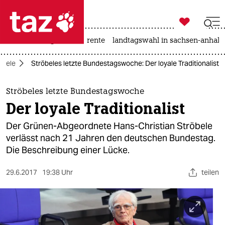

taz zahl ich
hitze
niedrigwasser
rente
landtagswahl in sachsen-anhalt

taz zahl ich
öbele
Ströbeles letzte Bundestagswoche: Der loyale Traditionalist
taz zahl ich
themen
Ströbeles letzte Bundestagswoche
Der loyale Traditionalist
politik
Der Grünen-Abgeordnete Hans-Christian Ströbele
öko
verlässt nach 21 Jahren den deutschen Bundestag.
Die Beschreibung einer Lücke.
gesellschaft
29.6.2017
19:38 Uhr
teilen
kultur
sport